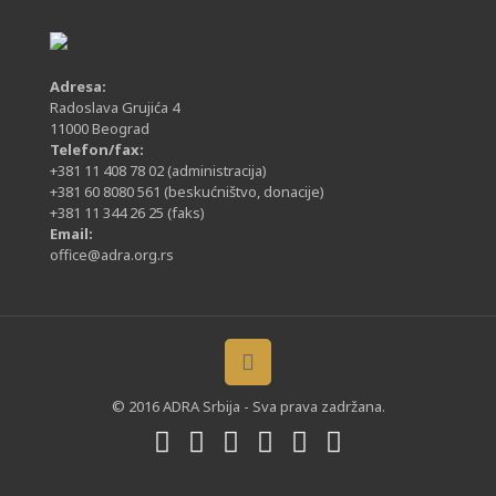
Adresa:
Radoslava Grujića 4
11000 Beograd
Telefon/fax:
+381 11 408 78 02
(administracija)
+381 60 8080 561
(beskućništvo, donacije)
+381 11 344 26 25
(faks)
Email:
office@adra.org.rs
© 2016 ADRA Srbija - Sva prava zadržana.