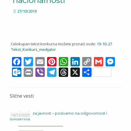
nacionalnosti
27/10/2019
Celokupan tekst konkursa možete pronaći ovde:
19-10-27
Tekst_Konkurs_medijator
Facebook
Twitter
Email
Pinterest
WhatsApp
LinkedIn
Copy
Gmail
Me
Link
Outlook.com
Print
Viber
Telegram
Threads
X
Share
Slične vesti
Saopštenje za javnost – pozivamo na odgovornost i
16/12/2025
solidarnost