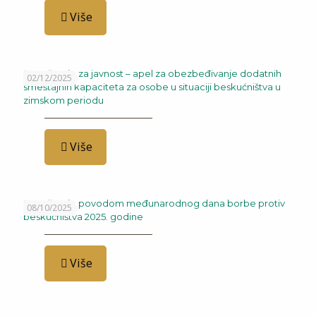
Više
Saopštenje za javnost – apel za obezbeđivanje dodatnih
02/12/2025
smeštajnih kapaciteta za osobe u situaciji beskućništva u
zimskom periodu
Više
Saopštenje povodom međunarodnog dana borbe protiv
08/10/2025
beskućništva 2025. godine
Više