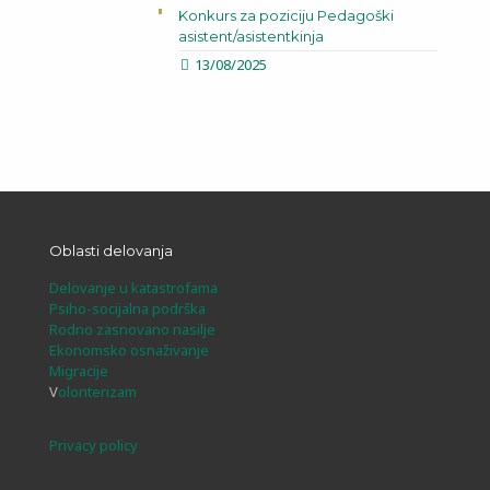
Konkurs za poziciju Pedagoški
asistent/asistentkinja
13/08/2025
Oblasti delovanja
Delovanje u katastrofama
Psiho-socijalna podrška
Rodno zasnovano nasilje
Ekonomsko osnaživanje
Migracije
V
olonterizam
Privacy policy