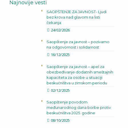
Najnovije vesti
SAOPŠTENJE ZA JAVNOST- Ljudi
bez krova nad glavom na listi
čekanja
24/02/2026
Saopštenje za javnost – pozivamo
na odgovornost i solidarnost
16/12/2025
Saopštenje za javnost – apel za
obezbeđivanje dodatnih smeštajnih
kapaciteta za osobe u situaciji
beskućništva u zimskom periodu
02/12/2025
Saopštenje povodom
međunarodnog dana borbe protiv
beskućništva 2025. godine
08/10/2025