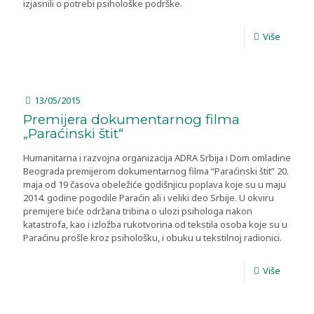
izjasnili o potrebi psihološke podrške.
Više
13/05/2015
Premijera dokumentarnog filma
„Paraćinski štit“
Humanitarna i razvojna organizacija ADRA Srbija i Dom omladine
Beograda premijerom dokumentarnog filma “Paraćinski štit” 20.
maja od 19 časova obeležiće godišnjicu poplava koje su u maju
2014. godine pogodile Paraćin ali i veliki deo Srbije. U okviru
premijere biće održana tribina o ulozi psihologa nakon
katastrofa, kao i izložba rukotvorina od tekstila osoba koje su u
Paraćinu prošle kroz psihološku, i obuku u tekstilnoj radionici.
Više