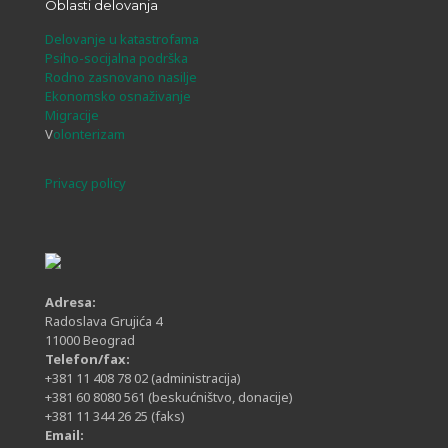
Oblasti delovanja
Delovanje u katastrofama
Psiho-socijalna podrška
Rodno zasnovano nasilje
Ekonomsko osnaživanje
Migracije
V
olonterizam
Privacy policy
Adresa:
Radoslava Grujića 4
11000 Beograd
Telefon/fax:
+381 11 408 78 02
(administracija)
+381 60 8080 561
(beskućništvo, donacije)
+381 11 344 26 25
(faks)
Email: