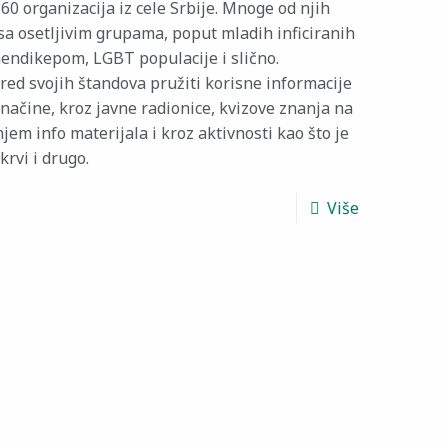
60 organizacija iz cele Srbije. Mnoge od njih
 sa osetljivim grupama, poput mladih inficiranih
endikepom, LGBT populacije i slično.
red svojih štandova pružiti korisne informacije
e načine, kroz javne radionice, kvizove znanja na
em info materijala i kroz aktivnosti kao što je
rvi i drugo.
Više