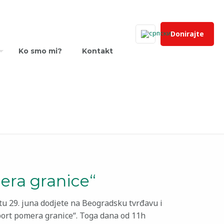
Donirajte
Ko smo mi?
Kontakt
era granice“
u 29. juna dodjete na Beogradsku tvrđavu i
Sport pomera granice“. Toga dana od 11h