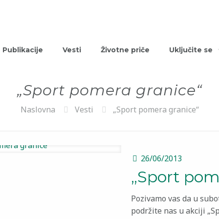
Publikacije
Vesti
Životne priče
Uključite se
„Sport pomera granice“
Naslovna
Vesti
„Sport pomera granice“
26/06/2013
„Sport pom
Pozivamo vas da u subot
podržite nas u akciji „