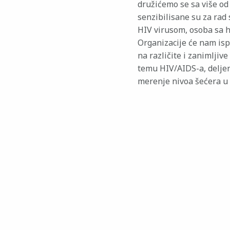
družićemo se sa više od 
senzibilisane su za rad
HIV virusom, osoba sa h
Organizacije će nam isp
na različite i zanimljiv
temu HIV/AIDS-a, deljenj
merenje nivoa šećera u k