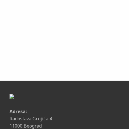
Adresa:
Radoslava Grujića 4
11000 Beograd