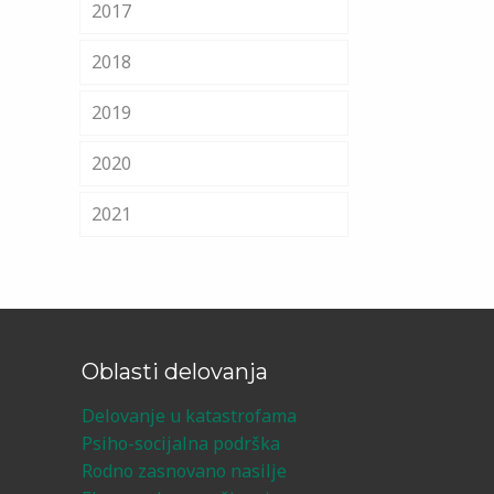
2017
2018
2019
2020
2021
Oblasti delovanja
Delovanje u katastrofama
Psiho-socijalna podrška
Rodno zasnovano nasilje