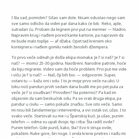
I šta sad, pomislim? Sišao sam dole. Nisam odustao nego sam
sve samo odložio da vidim par dana kako će biti. Reko, ajde,
sutradan ću. Probam da legnem prvi put na mermer — hladno.
Napravim krug i nađem pored kante kartone, pa napravim da
mi bude malo toplije — al’ džaba. Opet tad krenem oko
kontejnera i nađem gomilu nekih ženskih džempera.
To prvo veče odmah je došla ekipa momaka: Je l’ si naš? Je l’ si
naš? — momci 25-30 godina. Naoštreni. Narodne patrole, hoće
da biju migrante. Video sam da hoće problem. Prvi put me vide
i viču: Je l’ si naš? — Naš, čiji bih bio. — odgovorim. Super,
ostani tu — kažu oni i odu. I to je moje prvo veče na ulici. U
toku noći panduri prvih sedam dana budili me po pet puta za
veče. Je l’ si osuđivan? Privođen? Na poternici? Pa kad im
objasnim da sam beskućnik odu. Pa se vrati druga ekipa, pa
pandur u civilu — samo pokaže značku. Sve isto veče. Samo
mi nisu bili žandarmerija i interventna, a ovi ostali svi, užas. I to
svako veče. Startovali su me i u Španskoj kući. Ja ušao, punim
telefon — odma su upali dvoje; tip i riba: Šta radiš ovde?
Punim telefon. Gde puniš, kako, šta? Evo ti struja ovde,
pokažem. Ruke gore, širi noge. I onda krene pretres i nađu mi