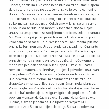
no problemo. On opet: problemo — i proba da mi otme ćebe.
E nećeš, pomislim. Ovo ćebe neće niko da mi oduzme. Uspem
da ga oteram a da se ne potučemo. Kako je svanulo, meni je
dunulo: Pa ona se tu cima oko mene, donela mi i ovo ćebe, ma
idem da vidim ja šta je to. Tamo je bilo ispred 5-6 beskućnika
sa kojima sam se upoznao. Čekali smo M1. Javi se ona svima,
ali pojuri da se rukuje sa mnom: Super što si došao. Hajde
unutra da te upoznam sa socijalnom radnicom. Uđem, a unutra
M3. Ona mi da još jedan paket hrane i odmah krenemo priču
kako sam se našao tu. Ja joj sve ispričam. Dokumenta, pita me
ona, ja kažem: nemam. U redu, onda da ti izvadimo ličnu kartu i
zdravstvenu, kaže ona. Nemam ja pare za to. Ma ne trebaju ti
pare, mi to plaćamo. Tu se mi natezali i M3 me jedva ubedila da
prihvatim to i da sigurno oni sve regulišu. U međuvremenu
mene već peti dan panduri bude i ispituju šta ću tu i zašto
nemam dokumenta. Maltretiranje — jesi li privođen, osuđivan
ili na poternici? Vide da nisam i začude se onda šta ću tu na
ulici. Shvatim da mi trebaju ta dokumenta i posle mi bude
drago što sam pristao. Evo, sad i radim. Imam neke planove.
Volim da gledam Zvezdu kad igra fudbal, da slušam muziku —
to mi je baš nedostajalo. Da igram igrice, da popijem kafu, da
popijem Monster, da ćutim sa okej ljudima, da pričam sa okej
ljudima, a sve to jer sam na ulici upoznao svoja tri M, i
posebno zato što mi M1 nije dala drugu šansu da odem na