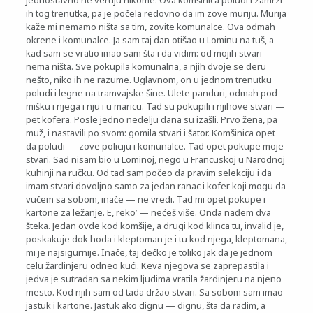
jednostavno ne veruju nikome. Ova komšinica poludi i zamrzi
ih tog trenutka, pa je počela redovno da im zove muriju. Murija
kaže mi nemamo ništa sa tim, zovite komunalce. Ova odmah
okrene i komunalce. Ja sam taj dan otišao u Lominu na tuš, a
kad sam se vratio imao sam šta i da vidim: od mojih stvari
nema ništa. Sve pokupila komunalna, a njih dvoje se deru
nešto, niko ih ne razume. Uglavnom, on u jednom trenutku
poludi i legne na tramvajske šine. Ulete panduri, odmah pod
mišku i njega i nju i u maricu. Tad su pokupili i njihove stvari —
pet kofera. Posle jedno nedelju dana su izašli. Prvo žena, pa
muž, i nastavili po svom: gomila stvari i šator. Komšinica opet
da poludi — zove policiju i komunalce. Tad opet pokupe moje
stvari. Sad nisam bio u Lominoj, nego u Francuskoj u Narodnoj
kuhinji na ručku. Od tad sam počeo da pravim selekciju i da
imam stvari dovoljno samo za jedan ranac i kofer koji mogu da
vučem sa sobom, inače — ne vredi. Tad mi opet pokupe i
kartone za ležanje. E, reko’ — nećeš više. Onda nađem dva
šteka. Jedan ovde kod komšije, a drugi kod klinca tu, invalid je,
poskakuje dok hoda i kleptoman je i tu kod njega, kleptomana,
mi je najsigurnije. Inače, taj dečko je toliko jak da je jednom
celu žardinjeru odneo kući. Keva njegova se zaprepastila i
jedva je sutradan sa nekim ljudima vratila žardinjeru na njeno
mesto. Kod njih sam od tada držao stvari. Sa sobom sam imao
jastuk i kartone. Jastuk ako dignu — dignu, šta da radim, a