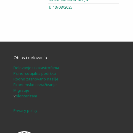
13/08/2025
Oblasti delovanja
Delovanje u katastrofama
Psiho-socijalna podrška
Rodno zasnovano nasilje
Ekonomsko osnaživanje
Migracije
V
olonterizam
Privacy policy