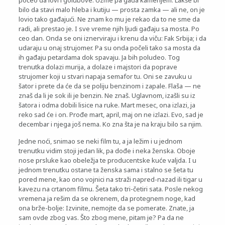
počeo da lovi i golubove. Uzme pa gađa kamenjem. Lakše bi
bilo da stavi malo hleba i kutiju — prosta zamka — ali ne, on je
lovio tako gađajući. Ne znam ko mu je rekao da to ne sme da
radi, ali prestao je. I sve vreme njih ljudi gađaju sa mosta. Po
ceo dan. Onda se oni iznerviraju i krenu da viču: Fak Srbija; i da
udaraju u onaj strujomer. Pa su onda počeli tako sa mosta da
ih gađaju petardama dok spavaju. Ja bih poludeo. Tog
trenutka dolazi murija, a dolaze i majstori da poprave
strujomer koji u stvari napaja semafor tu. Oni se zavuku u
šator i prete da će da se poliju benzinom i zapale. Flaša — ne
znaš da li je sok ili je benzin. Ne znaš. Uglavnom, izašli su iz
šatora i odma dobili lisice na ruke. Mart mesec, ona izlazi, ja
reko sad će i on. Prođe mart, april, maj on ne izlazi. Evo, sad je
decembar i njega još nema. Ko zna šta je na kraju bilo sa njim.
Jedne noći, snimao se neki film tu, a ja ležim i u jednom
trenutku vidim stoji jedan lik, pa dođe i neka ženska. Oboje
nose prsluke kao obeležja te producentske kuće valjda. I u
jednom trenutku ostane ta ženska sama i stalno se šeta tu
pored mene, kao ono vojnici na straži napred-nazad ili tigar u
kavezu na crtanom filmu. Šeta tako tri-četiri sata. Posle nekog
vremena ja rešim da se okrenem, da protegnem noge, kad
ona brže-bolje: Izvinite, nemojte da se pomerate. Znate, ja
sam ovde zbog vas. Što zbog mene, pitam je? Pa da ne