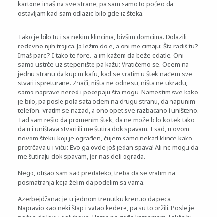
kartone imaš na sve strane, pa sam samo to počeo da
ostavljam kad sam odlazio bilo gde iz šteka.
Tako je bilo tu i sa nekim klincima, bivšim domcima. Dolazili
redovno njih trojica. Ja ležim dole, a oni me cimaju: Šta radiš tu?
Imaš pare? I tako te fore. Ja im kažem da beže odatle. Oni
samo ustrče uz stepenište pa kažu: Vratićemo se. Odem na
jednu stranu da kupim kafu, kad se vratim u štek nađem sve
stvari ispreturane. Znači, ništa ne odnesu, ništa ne ukradu,
samo naprave nered i pocepaju šta mogu. Namestim sve kako
je bilo, pa posle pola sata odem na drugu stranu, da napunim
telefon. Vratim se nazad, a ono opet sve razbacano i uništeno.
Tad sam rešio da promenim štek, da ne može bilo ko tek tako
da mi uništava stvari ili me šutira dok spavam. I sad, u ovom
novom šteku koji je ograđen, čujem samo nekad klince kako
protrčavaju i viču: Evo ga ovde još jedan spava! Ali ne mogu da
me šutiraju dok spavam, jer nas deli ograda.
Nego, otišao sam sad predaleko, treba da se vratim na
posmatranja koja želim da podelim sa vama.
Azerbejdžanac je u jednom trenutku krenuo da peca.
Napravio kao neki štap i vatao kedere, pa su to pržili. Posle je