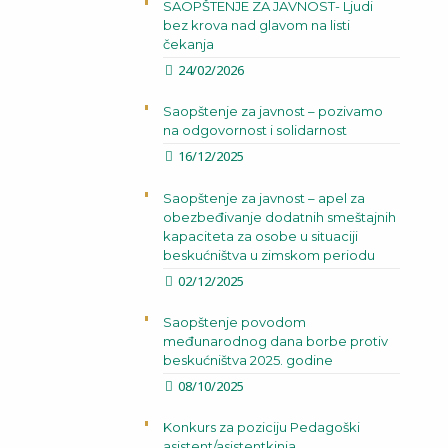
SAOPŠTENJE ZA JAVNOST- Ljudi
bez krova nad glavom na listi
čekanja
24/02/2026
Saopštenje za javnost – pozivamo
na odgovornost i solidarnost
16/12/2025
Saopštenje za javnost – apel za
obezbeđivanje dodatnih smeštajnih
kapaciteta za osobe u situaciji
beskućništva u zimskom periodu
02/12/2025
Saopštenje povodom
međunarodnog dana borbe protiv
beskućništva 2025. godine
08/10/2025
Konkurs za poziciju Pedagoški
asistent/asistentkinja