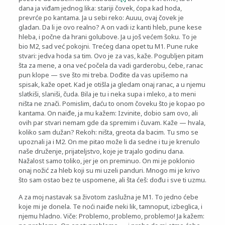
dana ja viđam jednog lika: stariji čovek, ćopa kad hoda,
prevrće po kantama. Ja u sebi reko: Auuu, ovaj čovek je
gladan. Da li je ovo realno? A on vadi iz kanti hleb, pune kese
hleba, i počne da hrani golubove. Ja u još većem šoku. To je
bio M2, sad već pokojni. Trećeg dana opet tu M1. Pune ruke
stvari: jedva hoda sa tim. Ovo je za vas, kaže. Pogubljen pitam
šta za mene, a ona već počela da vadi garderobu, ćebe, ranac
pun klope — sve što mi treba. Dođite da vas upišemo na
spisak, kaže opet. Kad je otišla ja gledam onaj ranac, a u njemu
slatkiši, slaniši, čuda. Bila je tu i neka supa i mleko, a to meni
ništa ne znači. Pomislim, daću to onom čoveku što je kopao po
kantama. On naiđe, ja mu kažem: Izvinite, dobio sam ovo, ali
ovih par stvari nemam gde da spremim i čuvam. Kaže — hvala,
koliko sam dužan? Rekoh: ništa, greota da bacim. Tu smo se
upoznali ja i M2. On me pitao može li da sedne i tu je krenulo
naše druženje, prijateljstvo, koje je trajalo godinu dana.
Nažalost samo toliko, jer je on preminuo. On mi je poklonio
onaj nožić za hleb koji su mi uzeli panduri. Mnogo mi je krivo
što sam ostao bez te uspomene, ali šta ćeš: dođu i sve ti uzmu.
A za moj nastavak sa životom zaslužna je M1. To jedno ćebe
koje mi je donela. Te noći naiđe neki lik, tamnoput, izbeglica, i
njemu hladno. Viče: Problemo, problemo, problemo! Ja kažem: