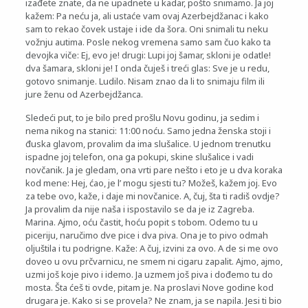
izađete znate, da ne upadnete u kadar, pošto snimamo. Ja joj
kažem: Pa neću ja, ali ustaće vam ovaj Azerbejdžanac i kako
sam to rekao čovek ustaje i ide da šora. Oni snimali tu neku
vožnju autima. Posle nekog vremena samo sam čuo kako ta
devojka viče: Ej, evo je! drugi: Lupi joj šamar, skloni je odatle!
dva šamara, skloni je! I onda čuješ i treći glas: Sve je u redu,
gotovo snimanje. Ludilo. Nisam znao da li to snimaju film ili
jure ženu od Azerbejdžanca.
Sledeći put, to je bilo pred prošlu Novu godinu, ja sedim i
nema nikog na stanici: 11:00 noću. Samo jedna ženska stoji i
đuska glavom, provalim da ima slušalice. U jednom trenutku
ispadne joj telefon, ona ga pokupi, skine slušalice i vadi
novčanik. Ja je gledam, ona vrti pare nešto i eto je u dva koraka
kod mene: Hej, ćao, je l’ mogu sjesti tu? Možeš, kažem joj. Evo
za tebe ovo, kaže, i daje mi novčanice. A, čuj, šta ti radiš ovdje?
Ja provalim da nije naša i ispostavilo se da je iz Zagreba.
Marina. Ajmo, oću častit, hoću popit s tobom. Odemo tu u
piceriju, naručimo dve pice i dva piva. Ona je to pivo odmah
oljuštila i tu podrigne. Kaže: A čuj, izvini za ovo. A de si me ovo
doveo u ovu prčvarnicu, ne smem ni cigaru zapalit. Ajmo, ajmo,
uzmi još koje pivo i idemo. Ja uzmem još piva i dođemo tu do
mosta. Šta ćeš ti ovde, pitam je. Na proslavi Nove godine kod
drugara je. Kako si se provela? Ne znam, ja se napila. Jesi ti bio