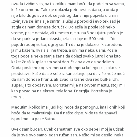
ovuda i vidim vas, pa to koliko imam hoću da podelim sa vama,
kaže ona meni. Tako je dolazila petnaestak dana, a onda je
nije bilo dugo sve dok se jednog dana nije pojavila u crnini.
Izvinjava se, imala je smrtni slučaj u porodici i evo tek sad je
stigla da nam donese doručak. Dolazila je posle još neko
vreme, pa je nestala, ali umesto nje tu na šine ujutru počeo je
da se parkira jedan taksista, izlazi i daje mi 500 kinti — Idi
pojedi i popij nešto, ugrej se. Tri dana je dolazio lik zaredom.
Ja mu kažem, hvala ali ne treba, a on: ma neka, uzmi. Posle
toga počela neka starija žena da dolazi svako jutro i ona isto
kaže: Znaš, kupila sam sebi doručak pa evo da podelimo.
Onda posle nekog vremena dođe njena koleginica, tako se
predstavi, i kaže da se sele iz kancelarije, pa da više neće moći
da nam donose hranu, ali izvadi iz tašne dva red bull-a. Uh,
super, ja to obožavam. Monster mi je na prvom mestu, stoji mi i
kao pozadina na ekranu telefona. Energija. Potrebna je
energija.
Međutim, koliko ima ljudi koji hoće da pomognu, ima i onih koji
hoće da te maltretiraju. Da ti nešto drpe. Vide te da spavaš
ispod mosta pa te šutnu.
Uvek sam budan, uvek osmatram sve oko sebe i moj je utisak
da je sve ovo samo jedan ružan san. Nešto mi se desilo, neka