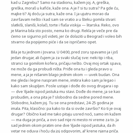
kad u Zagrebu? Samo na stadionu, kažem joj. A, greška,
greška, moraš u kafiće, kaže ona. A je l’ si tu sutra? Pa gde ću,
majke ti? Aj doću ja sutra, kaže ona. I ja ujutru morao da
završavam nešto i kad sam se vratio a u šteku gomila stvari:
slatkiši, slaniši, kolači, torte i flaša viskija — litarska. Reko, ovo
je Marina bila sto posto, nema ko drugi. Rekla je veče pre da
ćemo se sigurno još videti, jer će dolaziti u Beograd i voleo bih
stvarno da popijemo piće i da se ispričamo opet.
Bila je tu jednom i Jovana. U 04:00, pred zoru spavamo ja i još
jedan drugar, ali čujem ja za svaki slučaj sve: neki tip i riba,
stranci sa gomilom kofera, pričaju nešto. Ovaj moj ortak spava,
ne može da ga probudi ništa. Priđe ona tu i gleda pravo u
mene, a ja je nišanim blago jednim okom — uvek budan. Ona
me gleda i legne naspram mene, imitira kako sam ja legao i
kako sam skupljen. Posle ustaje i dođe do ovog drugara i op
— dve ‘iljade ispod jastuka mu stavi. Dođe do mene, ja se kao
probudim, a ona pita je l’ slobodno da sedne pored mene.
Slobodno, kažem joj. Tu se ona predstavi, 24-25 godina je
imala. Pita, klasično: pa kako to da si ovde završio? Ko ti je ovaj
drugar? Obično kad me tako pitaju usred noći, samo im kažem
— ma duga je priča, a ovo sad nije ni mesto ni vreme za to. Ja
sad jednim okom pratim one dve ‘iljade ispod jastuka, da ih
vetar ne oduva i hoću da joj odgovorim, al’ krene njena priča.