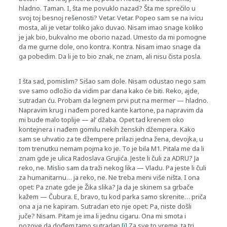
hladno. Taman. I, šta me povuklo nazad? Šta me sprečilo u
svoj toj besnoj rešenosti? Vetar. Vetar. Popeo sam se na ivicu
mosta, ali je vetar toliko jako duvao. Nisam imao snage koliko
je jak bio, bukvalno me oborio nazad. Umesto da mi pomogne
da me gurne dole, ono kontra. Kontra. Nisam imao snage da
ga pobedim. Da li je to bio znak, ne znam, ali nisu čista posla.
I šta sad, pomislim? Sišao sam dole. Nisam odustao nego sam
sve samo odložio da vidim par dana kako će biti. Reko, ajde,
sutradan ću. Probam da legnem prvi put na mermer — hladno.
Napravim krug i nađem pored kante kartone, pa napravim da
mi bude malo toplije — al’ džaba. Opet tad krenem oko
kontejnera i nađem gomilu nekih ženskih džempera. Kako
sam se uhvatio za te džempere prilazi jedna žena, devojka, u
tom trenutku nemam pojma ko je. To je bila M1. Pitala me da li
znam gde je ulica Radoslava Grujića. Jeste li čuli za ADRU? Ja
reko, ne. Mislio sam da traži nekog lika — Vladu. Pa jeste li čuli
za humanitarnu… ja reko, ne. Ne treba meni više ništa. I ona
opet: Pa znate gde je Žika slika? Ja da je skinem sa grbače
kažem — Čubura. E, bravo, tu kod parka samo skrenite… priča
ona a ja ne kapiram. Sutradan eto nje opet: Pa, niste došli
juče? Nisam. Pitam je ima li jednu cigaru. Ona mi smota i
pozove da dođem tamo sutradan.
[i]
Za sve to vreme, ta tri