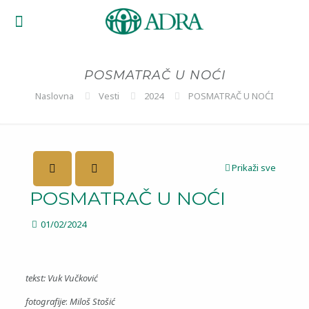
POSMATRAČ U NOĆI
Naslovna
Vesti
2024
POSMATRAČ U NOĆI
Prikaži sve
POSMATRAČ U NOĆI
01/02/2024
tekst: Vuk Vučković
fotografije
:
Miloš Stošić