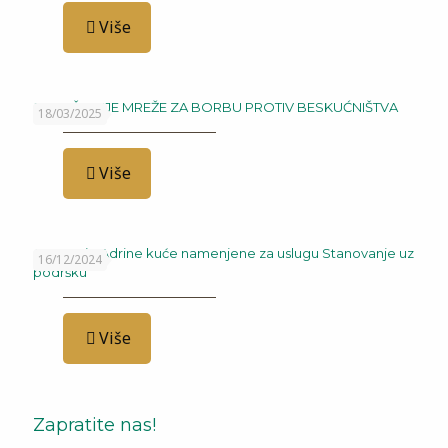
Više
SAOPŠTENJE MREŽE ZA BORBU PROTIV BESKUĆNIŠTVA
18/03/2025
Više
Otvaranje Adrine kuće namenjene za uslugu Stanovanje uz
16/12/2024
podršku
Više
Zapratite nas!