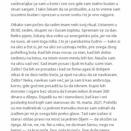
saobraćajka i ja sam u komi i sve ovo gde sam stalno budan u
stvari sanjam. I tako čekam da se probudim, a za to vreme sam
izuzetno budan i oprezan u ovom svetu i to je ono najgore.
Otkako sam počeo da radim imam neki svoj ritual. Ustanem u
05:00, sedim, skupim se i čuvam toplotu. Spremam se za dan.
Retko pijem, čokanj-dva votke uz energetsko piće, jer ne ide
na suvo, ali sem toga ništa. I to je i pandurima čudno — kako si
na ulici a čist si, jer na ulici svi uzimaju nešto, pre svega zbog
psihičkog bola. Kad bih imao novac za stan, kad bih dobio
sedmicu na lotou, na istom ovom mestu bih bio. Naučio sam
na ulicu sad već. Sad imam posao i ljudi mi kažu: uzmi stan.
Zašto? Da bih se ponadao i kad se firma ugasi ili dobijem
otkaz ili se desi nešto treće, ja opet na ulicu da se navikavam.
Zašto? Neka, navikao sam već, jer ja sam ti kao ambrozija,
korov, gde god me posadiš tu ću da niknem. Kupio bih
monster i cigare bez obzira da li imam milion ili imam 300
dinara u džepu. Dojadili su mi i stanodavci, baš kao i oni
poslednji kod kojih sam stanovao do 16. marta. 2021. Psihički
su me maltretirali i u jednom trenutku morao sam odmah da
izađem jer mi je svega bilo preko glave. Tad sam izašao iz
stana i otišao pravo na most sa jednim čiljem — da skočim sa
njega. Ali ne, ne, ne. Ne u reku, ne da imam šansu, nego na
beton — za kraj priče. Dva, pola tri noću, žive duše nema,