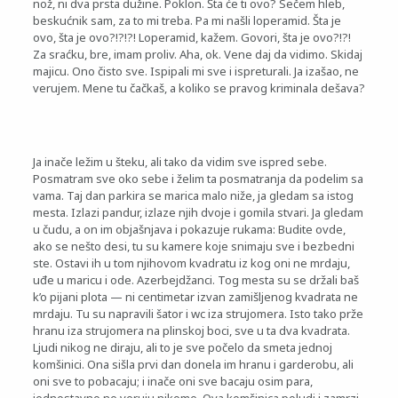
nož, ni dva prsta dužine. Poklon. Šta će ti ovo? Sečem hleb,
beskućnik sam, za to mi treba. Pa mi našli loperamid. Šta je
ovo, šta je ovo?!?!?! Loperamid, kažem. Govori, šta je ovo?!?!
Za sraćku, bre, imam proliv. Aha, ok. Vene daj da vidimo. Skidaj
majicu. Ono čisto sve. Ispipali mi sve i ispreturali. Ja izašao, ne
verujem. Mene tu čačkaš, a koliko se pravog kriminala dešava?
Ja inače ležim u šteku, ali tako da vidim sve ispred sebe.
Posmatram sve oko sebe i želim ta posmatranja da podelim sa
vama. Taj dan parkira se marica malo niže, ja gledam sa istog
mesta. Izlazi pandur, izlaze njih dvoje i gomila stvari. Ja gledam
u čudu, a on im objašnjava i pokazuje rukama: Budite ovde,
ako se nešto desi, tu su kamere koje snimaju sve i bezbedni
ste. Ostavi ih u tom njihovom kvadratu iz kog oni ne mrdaju,
uđe u maricu i ode. Azerbejdžanci. Tog mesta su se držali baš
k’o pijani plota — ni centimetar izvan zamišljenog kvadrata ne
mrdaju. Tu su napravili šator i wc iza strujomera. Isto tako prže
hranu iza strujomera na plinskoj boci, sve u ta dva kvadrata.
Ljudi nikog ne diraju, ali to je sve počelo da smeta jednoj
komšinici. Ona sišla prvi dan donela im hranu i garderobu, ali
oni sve to pobacaju; i inače oni sve bacaju osim para,