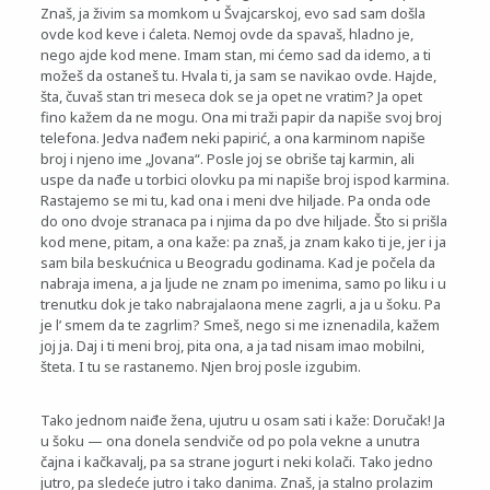
Znaš, ja živim sa momkom u Švajcarskoj, evo sad sam došla
ovde kod keve i ćaleta. Nemoj ovde da spavaš, hladno je,
nego ajde kod mene. Imam stan, mi ćemo sad da idemo, a ti
možeš da ostaneš tu. Hvala ti, ja sam se navikao ovde. Hajde,
šta, čuvaš stan tri meseca dok se ja opet ne vratim? Ja opet
fino kažem da ne mogu. Ona mi traži papir da napiše svoj broj
telefona. Jedva nađem neki papirić, a ona karminom napiše
broj i njeno ime „Jovana“. Posle joj se obriše taj karmin, ali
uspe da nađe u torbici olovku pa mi napiše broj ispod karmina.
Rastajemo se mi tu, kad ona i meni dve hiljade. Pa onda ode
do ono dvoje stranaca pa i njima da po dve hiljade. Što si prišla
kod mene, pitam, a ona kaže: pa znaš, ja znam kako ti je, jer i ja
sam bila beskućnica u Beogradu godinama. Kad je počela da
nabraja imena, a ja ljude ne znam po imenima, samo po liku i u
trenutku dok je tako nabrajalaona mene zagrli, a ja u šoku. Pa
je l’ smem da te zagrlim? Smeš, nego si me iznenadila, kažem
joj ja. Daj i ti meni broj, pita ona, a ja tad nisam imao mobilni,
šteta. I tu se rastanemo. Njen broj posle izgubim.
Tako jednom naiđe žena, ujutru u osam sati i kaže: Doručak! Ja
u šoku — ona donela sendviče od po pola vekne a unutra
čajna i kačkavalj, pa sa strane jogurt i neki kolači. Tako jedno
jutro, pa sledeće jutro i tako danima. Znaš, ja stalno prolazim