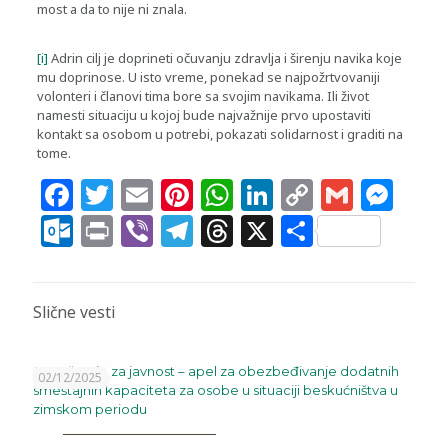
most a da to nije ni znala.
[i]
Adrin cilj je doprineti očuvanju zdravlja i širenju navika koje
mu doprinose. U isto vreme, ponekad se najpožrtvovaniji
volonteri i članovi tima bore sa svojim navikama. Ili život
namesti situaciju u kojoj bude najvažnije prvo upostaviti
kontakt sa osobom u potrebi, pokazati solidarnost i graditi na
tome.
Facebook
Twitter
Email
Pinterest
WhatsApp
LinkedIn
Copy
Gmail
Me
Link
Outlook.com
Print
Viber
Telegram
Threads
X
Share
Slične vesti
Saopštenje za javnost – apel za obezbeđivanje dodatnih
02/12/2025
smeštajnih kapaciteta za osobe u situaciji beskućništva u
zimskom periodu