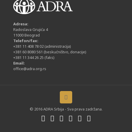
Adresa:
Radoslava Grujića 4
11000 Beograd
Telefon/fax:
+381 11 408 78 02
(administracija)
+381 60 8080 561
(beskućništvo, donacije)
+381 11 344 26 25
(faks)
Email:
office@adra.org.rs
© 2016 ADRA Srbija - Sva prava zadržana.