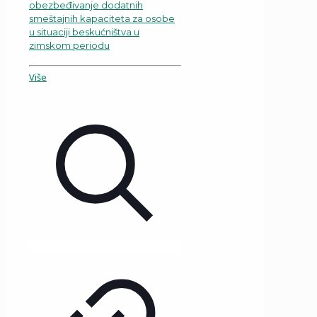
obezbeđivanje dodatnih
smeštajnih kapaciteta za osobe
u situaciji beskućništva u
zimskom periodu
Više