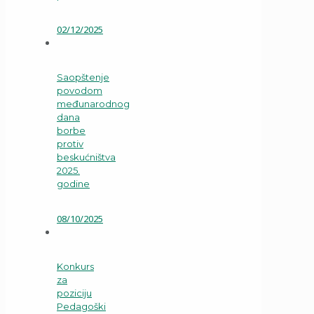
02/12/2025
Saopštenje
povodom
međunarodnog
dana
borbe
protiv
beskućništva
2025.
godine
08/10/2025
Konkurs
za
poziciju
Pedagoški