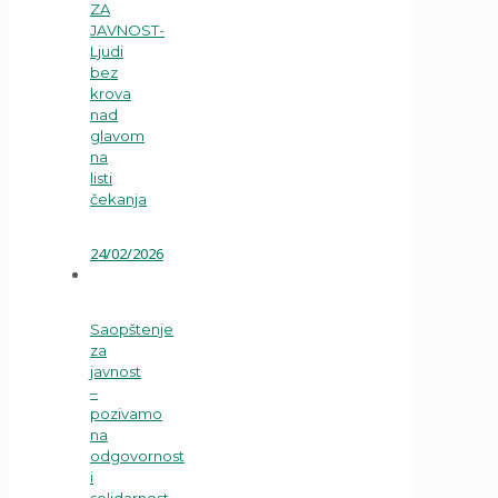
ZA
JAVNOST-
Ljudi
bez
krova
nad
glavom
na
listi
čekanja
24/02/2026
Saopštenje
za
javnost
–
pozivamo
na
odgovornost
i