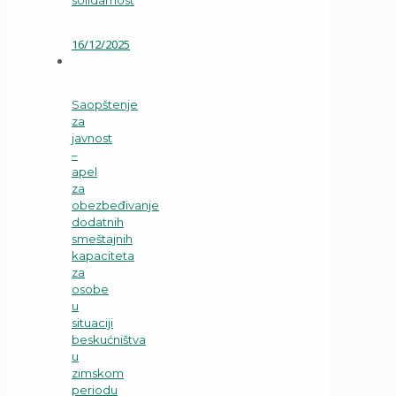
solidarnost
16/12/2025
Saopštenje
za
javnost
–
apel
za
obezbeđivanje
dodatnih
smeštajnih
kapaciteta
za
osobe
u
situaciji
beskućništva
u
zimskom
periodu