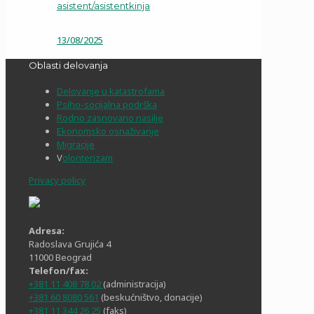
asistent/asistentkinja
13/08/2025
Oblasti delovanja
Delovanje u katastrofama
Psiho-socijalna podrška
Rodno zasnovano nasilje
Ekonomsko osnaživanje
Migracije
V
olonterizam
Privacy policy
Adresa:
Radoslava Grujića 4
11000 Beograd
Telefon/fax:
+381 11 408 78 02
(administracija)
+381 60 8080 561
(beskućništvo, donacije)
+381 11 344 26 25
(faks)