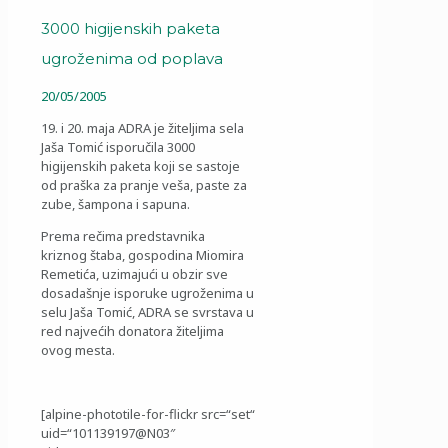
3000 higijenskih paketa
ugroženima od poplava
20/05/2005
19. i 20. maja ADRA je žiteljima sela
Jaša Tomić isporučila 3000
higijenskih paketa koji se sastoje
od praška za pranje veša, paste za
zube, šampona i sapuna.
Prema rečima predstavnika
kriznog štaba, gospodina Miomira
Remetića, uzimajući u obzir sve
dosadašnje isporuke ugroženima u
selu Jaša Tomić, ADRA se svrstava u
red najvećih donatora žiteljima
ovog mesta.
[alpine-phototile-for-flickr src=“set“
uid=“101139197@N03″