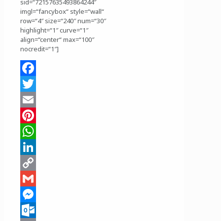
sid=“72157635493864244″
imgl=“fancybox“ style=“wall“
row=“4″ size=“240″ num=“30″
highlight=“1″ curve=“1″
align=“center“ max=“100″
nocredit=“1″]
Facebook
Twitter
Email
Pinterest
WhatsApp
LinkedIn
Copy
Link
Gmail
Messenger