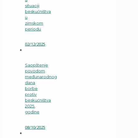
situaciji
beskućništva
u
zimskom
periodu
02/12/2025
Saopštenje
povodom
međunarodnog
dana
borbe
protiv
beskućništva
2025.
godine
08/10/2025