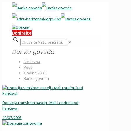
Donirajte
✕
Banka goveda
Naslovna
Vesti
Godina
2005
Banka goveda
Donacija romskom naselju Mali London kod
Pančeva
10/07/2005