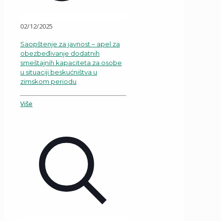
02/12/2025
Saopštenje za javnost – apel za
obezbeđivanje dodatnih
smeštajnih kapaciteta za osobe
u situaciji beskućništva u
zimskom periodu
Više