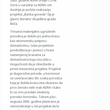
2003. godine ADRA Srbije i Crne
Gore u saradnji sa ADRA-om
Austrije je počela realizaciju
projekta „Banka goveda“ čiji je
glavni donator skupština grada
Beča.
Trinaest materijalno ugroženih
porodica je dobilo po jednu kravu
kao ekonomsku potporu
domaćinstvu. Istim projektom
predviđena je i pomoć u hrani
namenjenoj kravama za
domaćinstva koja nisu bila u
mogućnosti da je obezbede u
prvim mesecima projekta. Projekat
je dugoročne prirode, a korisnost
se uvećava tako što svaka porodica
koja je dobila kravu ima obavezu da
prvo žensko tele vrati ADRA-i kako
bi se ono predalo sledećoj
porodici-korisniku. Tokom jula i
avgusta 2005. godine planirano je
reinvestiranje u isti projekat da bi