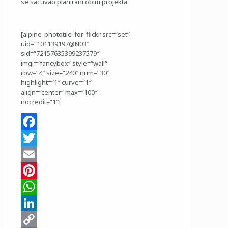
se sačuvao planirani obim projekta.
[alpine-phototile-for-flickr src=“set“
uid=“101139197@N03″
sid=“72157635399237579″
imgl=“fancybox“ style=“wall“
row=“4″ size=“240″ num=“30″
highlight=“1″ curve=“1″
align=“center“ max=“100″
nocredit=“1″]
Facebook
Twitter
Email
Pinterest
WhatsApp
LinkedIn