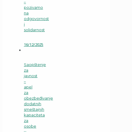
–
pozivamo
na
odgovornost
i
solidarnost
16/12/2025
Saopštenje
za
javnost
–
apel
za
obezbeđivanje
dodatnih
smeštajnih
kapaciteta
za
osobe
u