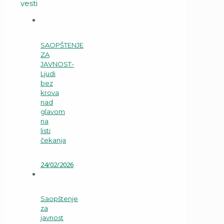
vesti
SAOPŠTENJE
ZA
JAVNOST-
Ljudi
bez
krova
nad
glavom
na
listi
čekanja
24/02/2026
Saopštenje
za
javnost