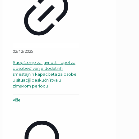
02/12/2025
Saopštenje za javnost – apel za
obezbeđivanje dodatnih
smeštajnih kapaciteta za osobe
u situaciji beskućništva u
zimskom periodu
Više