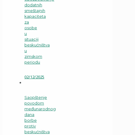
dodatnih
smeštajnih
kapaciteta
za
osobe
u
situaciji
beskućništva
u
zimskom
periodu
02/12/2025
Saopštenje
povodom
međunarodnog
dana
borbe
protiv
beskućništva