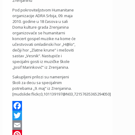
Pod pokroviteljstvom Humanitane
organizacije ADRA Srbija, 09. maja
2010. godine u 18 časova u sali
Doma kulture grada Zrenjanina
organizovaće se humanitarni
koncert gospel muzike na kome će
učestvovati omladinski hor „H@lo“,
dečiji hor „Zlatne krune“ i mešoviti
sastav „Vesnik“. Nastupiće i
specijalni gosti iz muzičke škole
„Josif Marinković“ iz Zrenjanina.
Sakupljeni prilozi su namenjeni
školi za decu sa specijalnim
potrebama „9. maj“ iz Zrenjanina.
[mudslide:flickr,0,101139197@N03,72157635365294050]
Facebook
Twitter
Email