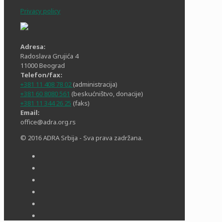
Privacy policy
Adresa:
Radoslava Grujića 4
11000 Beograd
Telefon/fax:
+381 11 408 78 02
(administracija)
+381 60 8080 561
(beskućništvo, donacije)
+381 11 344 26 25
(faks)
Email:
office@adra.org.rs
© 2016 ADRA Srbija - Sva prava zadržana.