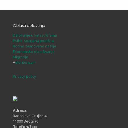
Oblasti delovanja
Delovanje u katastrofama
Psiho-socijalna podrška
Rodno zasnovano nasilje
Ekonomsko osnaživanje
Migracije
V
olonterizam
Privacy policy
Adresa:
Radoslava Grujića 4
11000 Beograd
Telefon/fax: