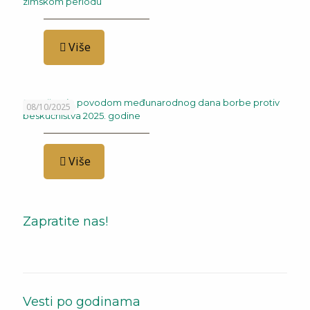
zimskom periodu
Više
Saopštenje povodom međunarodnog dana borbe protiv
08/10/2025
beskućništva 2025. godine
Više
Zapratite nas!
Vesti po godinama