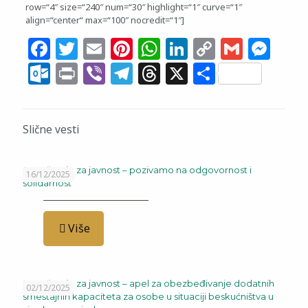
row=“4″ size=“240″ num=“30″ highlight=“1″ curve=“1″
align=“center“ max=“100″ nocredit=“1″]
Facebook
Twitter
Email
Pinterest
WhatsApp
LinkedIn
Copy
Gmail
Me
Link
Outlook.com
Print
Viber
Telegram
Threads
X
Share
Slične vesti
Saopštenje za javnost – pozivamo na odgovornost i
16/12/2025
solidarnost
Više
Saopštenje za javnost – apel za obezbeđivanje dodatnih
02/12/2025
smeštajnih kapaciteta za osobe u situaciji beskućništva u