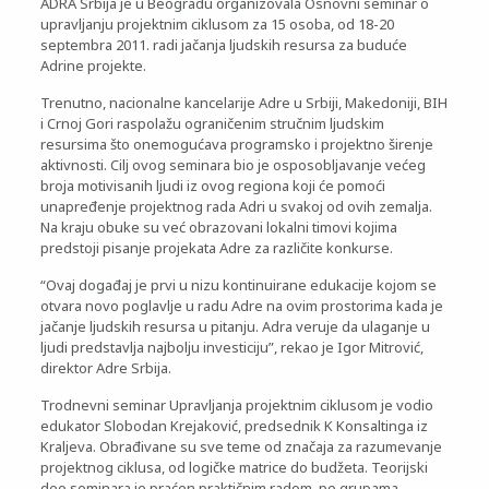
ADRA Srbija je u Beogradu organizovala Osnovni seminar o
upravljanju projektnim ciklusom za 15 osoba, od 18-20
septembra 2011. radi jačanja ljudskih resursa za buduće
Adrine projekte.
Trenutno, nacionalne kancelarije Adre u Srbiji, Makedoniji, BIH
i Crnoj Gori raspolažu ograničenim stručnim ljudskim
resursima što onemogućava programsko i projektno širenje
aktivnosti. Cilj ovog seminara bio je osposobljavanje većeg
broja motivisanih ljudi iz ovog regiona koji će pomoći
unapređenje projektnog rada Adri u svakoj od ovih zemalja.
Na kraju obuke su već obrazovani lokalni timovi kojima
predstoji pisanje projekata Adre za različite konkurse.
“Ovaj događaj je prvi u nizu kontinuirane edukacije kojom se
otvara novo poglavlje u radu Adre na ovim prostorima kada je
jačanje ljudskih resursa u pitanju. Adra veruje da ulaganje u
ljudi predstavlja najbolju investiciju”, rekao je Igor Mitrović,
direktor Adre Srbija.
Trodnevni seminar Upravljanja projektnim ciklusom je vodio
edukator Slobodan Krejaković, predsednik K Konsaltinga iz
Kraljeva. Obrađivane su sve teme od značaja za razumevanje
projektnog ciklusa, od logičke matrice do budžeta. Teorijski
deo seminara je praćen praktičnim radom, po grupama.