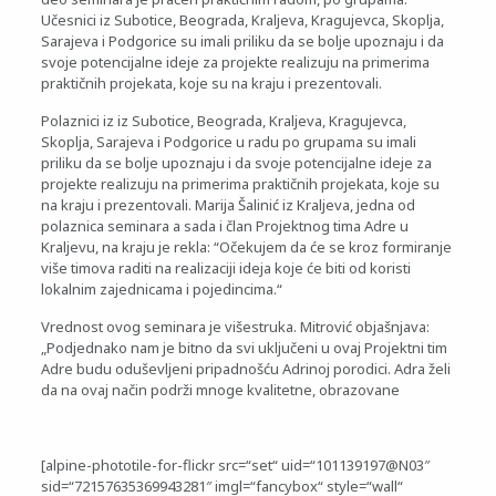
Učesnici iz Subotice, Beograda, Kraljeva, Kragujevca, Skoplja,
Sarajeva i Podgorice su imali priliku da se bolje upoznaju i da
svoje potencijalne ideje za projekte realizuju na primerima
praktičnih projekata, koje su na kraju i prezentovali.
Polaznici iz iz Subotice, Beograda, Kraljeva, Kragujevca,
Skoplja, Sarajeva i Podgorice u radu po grupama su imali
priliku da se bolje upoznaju i da svoje potencijalne ideje za
projekte realizuju na primerima praktičnih projekata, koje su
na kraju i prezentovali. Marija Šalinić iz Kraljeva, jedna od
polaznica seminara a sada i član Projektnog tima Adre u
Kraljevu, na kraju je rekla: “Očekujem da će se kroz formiranje
više timova raditi na realizaciji ideja koje će biti od koristi
lokalnim zajednicama i pojedincima.“
Vrednost ovog seminara je višestruka. Mitrović objašnjava:
„Podjednako nam je bitno da svi uključeni u ovaj Projektni tim
Adre budu oduševljeni pripadnošću Adrinoj porodici. Adra želi
da na ovaj način podrži mnoge kvalitetne, obrazovane
[alpine-phototile-for-flickr src=“set“ uid=“101139197@N03″
sid=“72157635369943281″ imgl=“fancybox“ style=“wall“