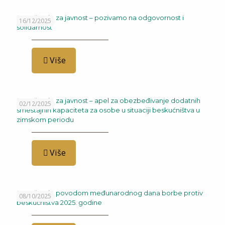
Saopštenje za javnost – pozivamo na odgovornost i
16/12/2025
solidarnost
Više
Saopštenje za javnost – apel za obezbeđivanje dodatnih
02/12/2025
smeštajnih kapaciteta za osobe u situaciji beskućništva u
zimskom periodu
Više
Saopštenje povodom međunarodnog dana borbe protiv
08/10/2025
beskućništva 2025. godine