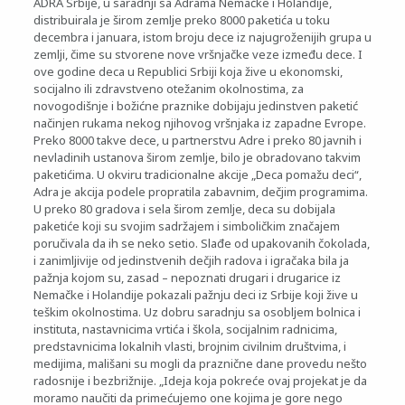
ADRA Srbije, u saradnji sa Adrama Nemačke i Holandije,
distribuirala je širom zemlje preko 8000 paketića u toku
decembra i januara, istom broju dece iz najugroženijih grupa u
zemlji, čime su stvorene nove vršnjačke veze između dece. I
ove godine deca u Republici Srbiji koja žive u ekonomski,
socijalno ili zdravstveno otežanim okolnostima, za
novogodišnje i božićne praznike dobijaju jedinstven paketić
načinjen rukama nekog njihovog vršnjaka iz zapadne Evrope.
Preko 8000 takve dece, u partnerstvu Adre i preko 80 javnih i
nevladinih ustanova širom zemlje, bilo je obradovano takvim
paketićima. U okviru tradicionalne akcije „Deca pomažu deci“,
Adra je akcija podele propratila zabavnim, dečjim programima.
U preko 80 gradova i sela širom zemlje, deca su dobijala
paketiće koji su svojim sadržajem i simboličkim značajem
poručivala da ih se neko setio. Slađe od upakovanih čokolada,
i zanimljivije od jedinstvenih dečjih radova i igračaka bila ja
pažnja kojom su, zasad – nepoznati drugari i drugarice iz
Nemačke i Holandije pokazali pažnju deci iz Srbije koji žive u
teškim okolnostima. Uz dobru saradnju sa osobljem bolnica i
instituta, nastavnicima vrtića i škola, socijalnim radnicima,
predstavnicima lokalnih vlasti, brojnim civilnim društvima, i
medijima, mališani su mogli da praznične dane provedu nešto
radosnije i bezbrižnije. „Ideja koja pokreće ovaj projekat je da
moramo naučiti da primećujemo one kojima je gore nego