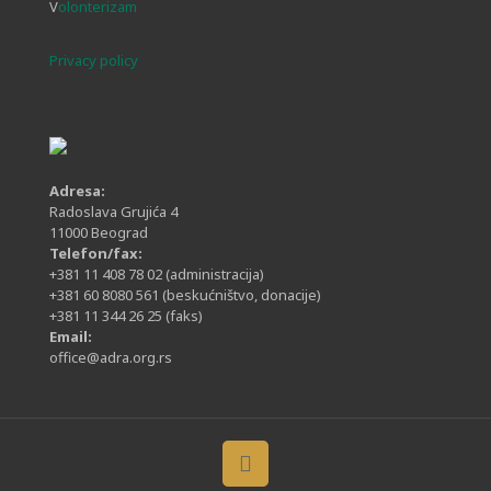
V
olonterizam
Privacy policy
Adresa:
Radoslava Grujića 4
11000 Beograd
Telefon/fax:
+381 11 408 78 02
(administracija)
+381 60 8080 561
(beskućništvo, donacije)
+381 11 344 26 25
(faks)
Email:
office@adra.org.rs