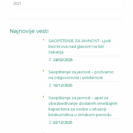
2021
Najnovije vesti
SAOPŠTENJE ZA JAVNOST- Ljudi
bez krova nad glavom na listi
čekanja
24/02/2026
Saopštenje za javnost – pozivamo
na odgovornost i solidarnost
16/12/2025
Saopštenje za javnost – apel za
obezbeđivanje dodatnih smeštajnih
kapaciteta za osobe u situaciji
beskućništva u zimskom periodu
02/12/2025