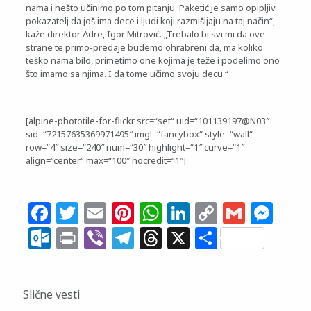
nama i nešto učinimo po tom pitanju. Paketić je samo opipljiv
pokazatelj da još ima dece i ljudi koji razmišljaju na taj način“,
kaže direktor Adre, Igor Mitrović. „Trebalo bi svi mi da ove
strane te primo-predaje budemo ohrabreni da, ma koliko
teško nama bilo, primetimo one kojima je teže i podelimo ono
što imamo sa njima. I da tome učimo svoju decu.“
[alpine-phototile-for-flickr src=“set“ uid=“101139197@N03″
sid=“72157635369971495″ imgl=“fancybox“ style=“wall“
row=“4″ size=“240″ num=“30″ highlight=“1″ curve=“1″
align=“center“ max=“100″ nocredit=“1″]
Facebook
Twitter
Email
Pinterest
WhatsApp
LinkedIn
Copy
Gmail
Me
Link
Outlook.com
Print
Viber
Telegram
Threads
X
Share
Slične vesti