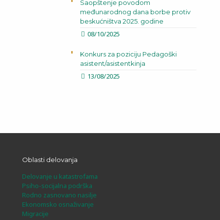
Saopštenje povodom
međunarodnog dana borbe protiv
beskućništva 2025. godine
08/10/2025
Konkurs za poziciju Pedagoški
asistent/asistentkinja
13/08/2025
Oblasti delovanja
Delovanje u katastrofama
Psiho-socijalna podrška
Rodno zasnovano nasilje
Ekonomsko osnaživanje
Migracije