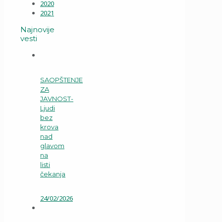
2020
2021
Najnovije
vesti
SAOPŠTENJE
ZA
JAVNOST-
Ljudi
bez
krova
nad
glavom
na
listi
čekanja
24/02/2026