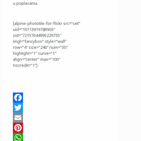
u poplavama.
[alpine-phototile-for-flickr src=“set“
uid=“101139197@N03″
sid=“72157644995229735″
imgl=“fancybox“ style=“wall“
row=“4″ size=“240″ num=“30″
highlight=“1″ curve=“1″
align=“center“ max=“100″
nocredit=“1″]
Facebook
Twitter
Email
Pinterest