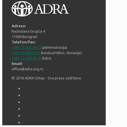
Adresa:
Radoslava Grujića 4
11000 Beograd
Telefon/fax:
+381 11 408 78 02
(administracija)
+381 60 8080 561
(beskućništvo, donacije)
+381 11 344 26 25
(faks)
Email:
office@adra.org.rs
© 2016 ADRA Srbija - Sva prava zadržana.