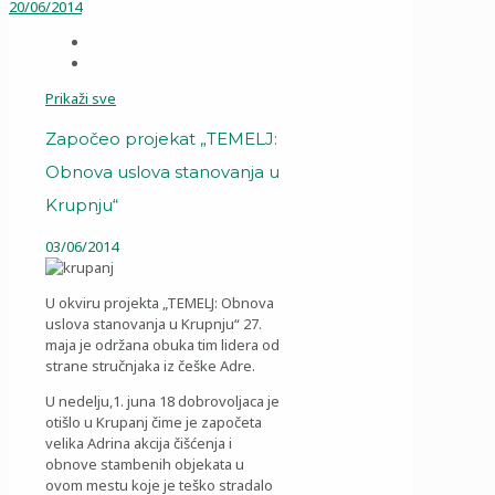
20/06/2014
Prikaži sve
Započeo projekat „TEMELJ:
Obnova uslova stanovanja u
Krupnju“
03/06/2014
U okviru projekta „TEMELJ: Obnova
uslova stanovanja u Krupnju“ 27.
maja je održana obuka tim lidera od
strane stručnjaka iz češke Adre.
U nedelju,1. juna 18 dobrovoljaca je
otišlo u Krupanj čime je započeta
velika Adrina akcija čišćenja i
obnove stambenih objekata u
ovom mestu koje je teško stradalo