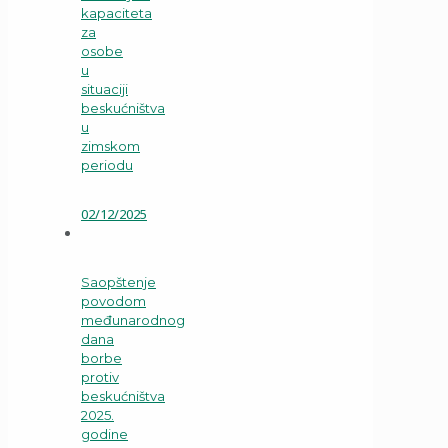
kapaciteta
za
osobe
u
situaciji
beskućništva
u
zimskom
periodu
02/12/2025
Saopštenje
povodom
međunarodnog
dana
borbe
protiv
beskućništva
2025.
godine