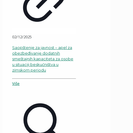
02/12/2025
Saopštenje za javnost – apel za
obezbeđivanje dodatnih
smeštajnih kapaciteta za osobe
u situaciji beskućništva u
zimskom periodu
Više