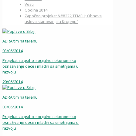
Vesti
Godina
2014
Započeo projekat &#8222;TEMELJ: Obnova
uslova stanovanja u Krupnju“
ADRA tim na terenu
03/06/2014
Projekat za psiho-socijalno i ekonomsko
osnaživanje dece i mladih sa smetnjama u
razvoju
20/06/2014
ADRA tim na terenu
03/06/2014
Projekat za psiho-socijalno i ekonomsko
osnaživanje dece i mladih sa smetnjama u
razvoju