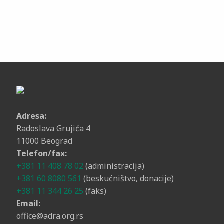
Adresa:
Radoslava Grujića 4
11000 Beograd
Telefon/fax:
+381 11 408 78 02
(administracija)
+381 60 8080 561
(beskućništvo, donacije)
+381 11 344 26 25
(faks)
Email:
office@adra.org.rs