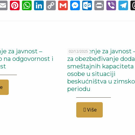
cebook
witter
Email
Pinterest
WhatsApp
LinkedIn
Copy
Gmail
Messenger
Outlook
Print
Vib
T
Link
i
je za javnost –
Saopštenje za javnost 
02/12/2025
 na odgovornost i
za obezbeđivanje doda
ost
smeštajnih kapaciteta
osobe u situaciji
beskućništva u zimsk
še
periodu
Više