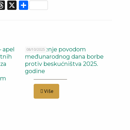
.com
er
elegram
Threads
X
Share
– apel
Saopštenje povodom
08/10/2025
tnih
međunarodnog dana borbe
 za
protiv beskućništva 2025.
godine
om
Više