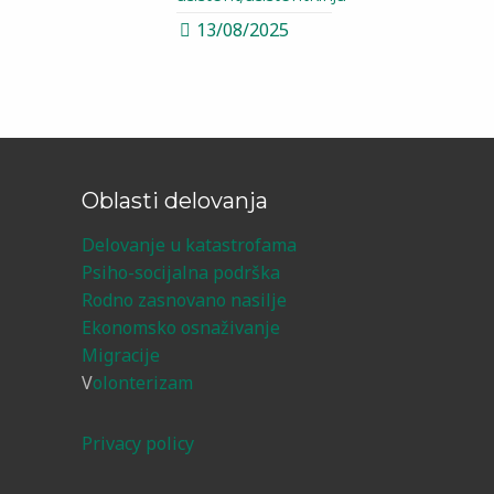
13/08/2025
Oblasti delovanja
Delovanje u katastrofama
Psiho-socijalna podrška
Rodno zasnovano nasilje
Ekonomsko osnaživanje
Migracije
V
olonterizam
Privacy policy