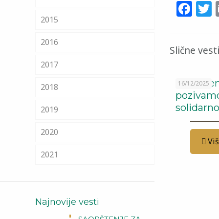
Fa
T
2015
2016
Slične vest
2017
Saopšten
16/12/2025
2018
pozivamo
solidarn
2019
2020
Vi
2021
Najnovije vesti