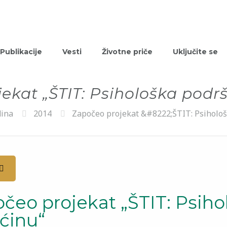
Publikacije
Vesti
Životne priče
Uključite se
ekat „ŠTIT: Psihološka podr
ina
2014
Započeo projekat &#8222;ŠTIT: Psiholo
čeo projekat „ŠTIT: Psih
ćinu“