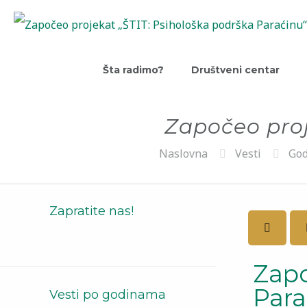
Šta radimo?
Društveni centar
Započeo proj
Naslovna
Vesti
God
Zapratite nas!
Zapo
Para
Vesti po godinama