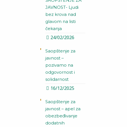
SAOPŠTENJE ZA
JAVNOST- Ljudi
bez krova nad
glavom na listi
čekanja
24/02/2026
Saopštenje za
javnost –
pozivamo na
odgovornost i
solidarnost
16/12/2025
Saopštenje za
javnost – apel za
obezbeđivanje
dodatnih