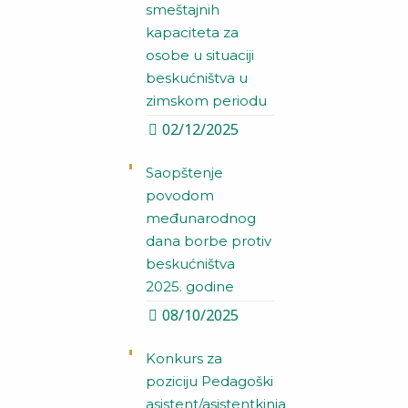
smeštajnih
kapaciteta za
osobe u situaciji
beskućništva u
zimskom periodu
02/12/2025
Saopštenje
povodom
međunarodnog
dana borbe protiv
beskućništva
2025. godine
08/10/2025
Konkurs za
poziciju Pedagoški
asistent/asistentkinja