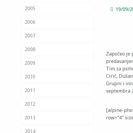
2005
19/09/
2006
2007
2008
Započeo je 
predavanjem
2009
Tim za psih
Cirić, Duša
2010
Grupni i ini
2011
septembra 20
2012
[alpine-pho
2013
row=“4″ siz
2014