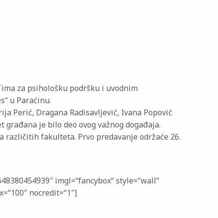
Tima za psihološku podršku i uvodnim
s“ u Paraćinu.
ija Perić, Dragana Radisavljević, Ivana Popović
et građana je bilo deo ovog važnog događaja.
 različitih fakulteta. Prvo predavanje održaće 26.
648380454939″ imgl=“fancybox“ style=“wall“
x=“100″ nocredit=“1″]