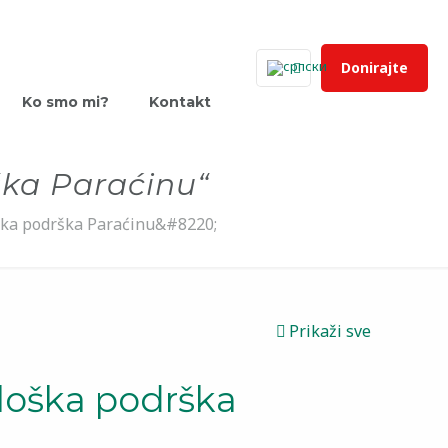
Donirajte
Ko smo mi?
Kontakt
ška Paraćinu“
ška podrška Paraćinu&#8220;
Prikaži sve
ološka podrška