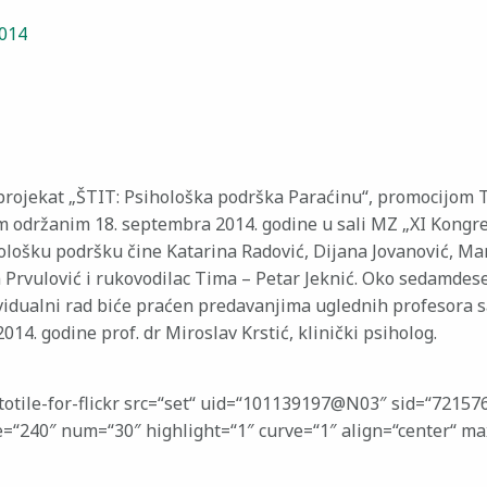
2014
projekat „ŠTIT: Psihološka podrška Paraćinu“, promocijom 
 održanim 18. septembra 2014. godine u sali MZ „XI Kongre
ološku podršku čine Katarina Radović, Dija
na Jovanović, Mar
n Prvulović i rukovodilac Tima – Petar Jeknić. Oko sedamdes
vidualni rad biće praćen predavanjima uglednih profesora sa
14. godine prof. dr Miroslav Krstić, klinički psiholog.
totile-for-flickr src=“set“ uid=“101139197@N03″ sid=“72157
e=“240″ num=“30″ highlight=“1″ curve=“1″ align=“center“ ma