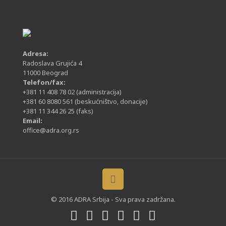
Adresa:
Radoslava Grujića 4
11000 Beograd
Telefon/fax:
+381 11 408 78 02
(administracija)
+381 60 8080 561
(beskućništvo, donacije)
+381 11 344 26 25
(faks)
Email:
office@adra.org.rs
© 2016 ADRA Srbija - Sva prava zadržana.