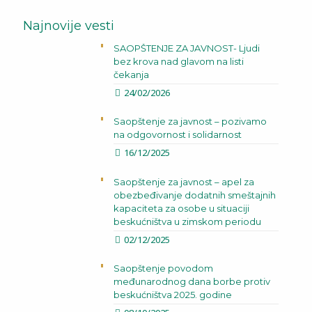
Najnovije vesti
SAOPŠTENJE ZA JAVNOST- Ljudi
bez krova nad glavom na listi
čekanja
24/02/2026
Saopštenje za javnost – pozivamo
na odgovornost i solidarnost
16/12/2025
Saopštenje za javnost – apel za
obezbeđivanje dodatnih smeštajnih
kapaciteta za osobe u situaciji
beskućništva u zimskom periodu
02/12/2025
Saopštenje povodom
međunarodnog dana borbe protiv
beskućništva 2025. godine