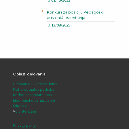
08/10/2025
Konkurs za poziciju Pedagoški
asistent/asistentkinja
13/08/2025
Oblasti delovanja
Delovanje u katastrofama
Psiho-socijalna podrška
Rodno zasnovano nasilje
Ekonomsko osnaživanje
Migracije
V
olonterizam
Privacy policy