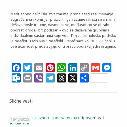
Međusobno deliti iskustva traume, pronalazeći razumevanje
sugrađanina i komšije i pružiti im ga, razumevati šta se u nama
dešava posle traume, nasmejati se, međusobno se ohrabriti,
podržati druge i biti podržan – ovo se dešava na grupnim i
individualnim sastancima koje vodi Tim za psihološku podršku
u Paraćinu. Ovih 60ak Paraćinki i Paraćinaca koji su uključeni u
ove aktivnosti predstavljaju onu pravu podršku jedni drugima.
Facebook
Twitter
Email
Pinterest
WhatsApp
LinkedIn
Copy
Gmail
Me
Link
Outlook.com
Print
Viber
Telegram
Threads
X
Share
Slične vesti
Saopštenje za javnost – pozivamo na odgovornost i
16/12/2025
solidarnost