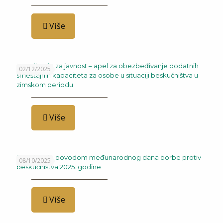
Više
Saopštenje za javnost – apel za obezbeđivanje dodatnih
02/12/2025
smeštajnih kapaciteta za osobe u situaciji beskućništva u
zimskom periodu
Više
Saopštenje povodom međunarodnog dana borbe protiv
08/10/2025
beskućništva 2025. godine
Više