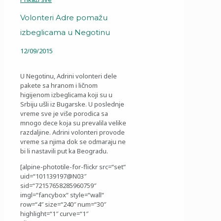
Volonteri Adre pomažu
izbeglicama u Negotinu
12/09/2015
U Negotinu, Adrini volonteri dele
pakete sa hranom i ličnom
higijenom izbeglicama koji su u
Srbiju ušli iz Bugarske. U poslednje
vreme sve je više porodica sa
mnogo dece koja su prevalila velike
razdaljine. Adrini volonteri provode
vreme sa njima dok se odmaraju ne
bi li nastavili put ka Beogradu.
[alpine-phototile-for-flickr src=“set“
uid=“101139197@N03″
sid=“72157658285960759″
imgl=“fancybox“ style=“wall“
row=“4″ size=“240″ num=“30″
highlight=“1″ curve=“1″