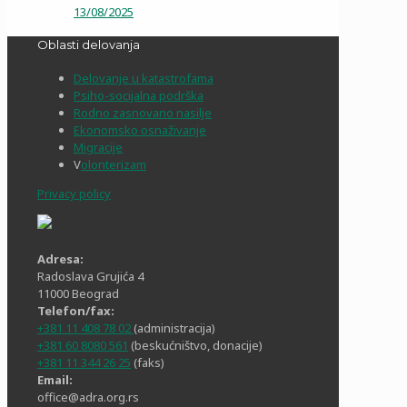
13/08/2025
Oblasti delovanja
Delovanje u katastrofama
Psiho-socijalna podrška
Rodno zasnovano nasilje
Ekonomsko osnaživanje
Migracije
V
olonterizam
Privacy policy
Adresa:
Radoslava Grujića 4
11000 Beograd
Telefon/fax:
+381 11 408 78 02
(administracija)
+381 60 8080 561
(beskućništvo, donacije)
+381 11 344 26 25
(faks)
Email:
office@adra.org.rs