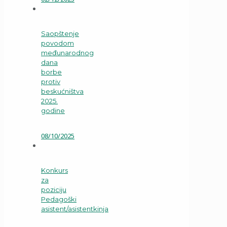
Saopštenje
povodom
međunarodnog
dana
borbe
protiv
beskućništva
2025.
godine
08/10/2025
Konkurs
za
poziciju
Pedagoški
asistent/asistentkinja