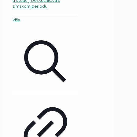
u situaciji beskućništva u
zimskom periodu
Više