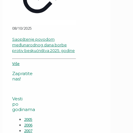
08/10/2025
Saopštenje povodom
međunarodnog dana borbe
protiv beskućništva 2025. godine
Više
Zapratite
nas!
Vesti
po
godinama
2005
2006
2007