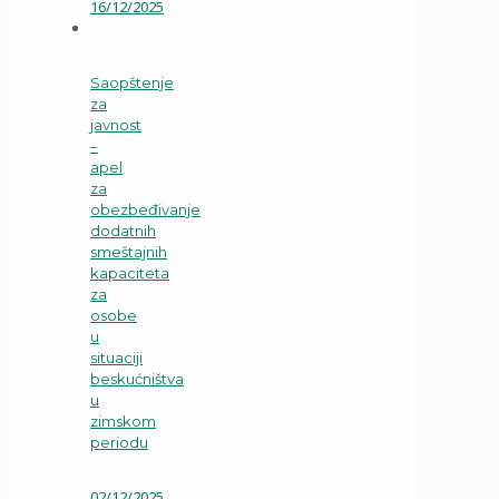
16/12/2025
Saopštenje
za
javnost
–
apel
za
obezbeđivanje
dodatnih
smeštajnih
kapaciteta
za
osobe
u
situaciji
beskućništva
u
zimskom
periodu
02/12/2025