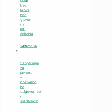
Ljudi
bez
krova
nad
glavom
na
listi
čekanja
24/02/2026
Saopštenje
za
javnost
–
pozivamo
na
odgovornost
i
solidarnost