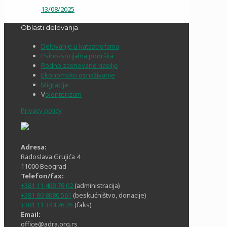
13/08/2025
Oblasti delovanja
Delovanje u katastrofama
Psiho-socijalna podrška
Rodno zasnovano nasilje
Ekonomsko osnaživanje
Migracije
V
olonterizam
Privacy policy
Adresa:
Radoslava Grujića 4
11000 Beograd
Telefon/fax:
+381 11 408 78 02
(administracija)
+381 60 8080 561
(beskućništvo, donacije)
+381 11 344 26 25
(faks)
Email:
office@adra.org.rs