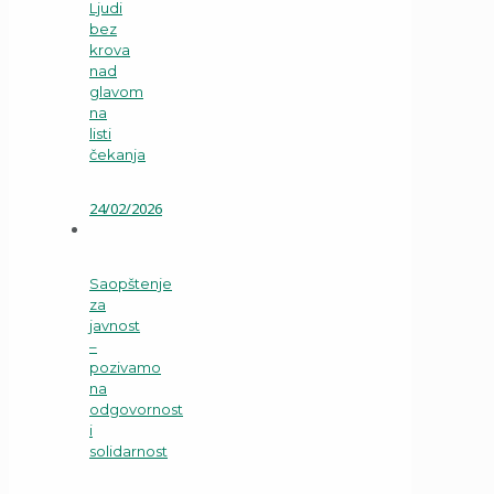
Ljudi
bez
krova
nad
glavom
na
listi
čekanja
24/02/2026
Saopštenje
za
javnost
–
pozivamo
na
odgovornost
i
solidarnost