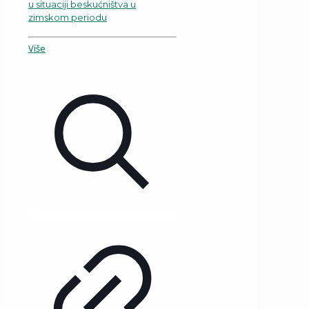
u situaciji beskućništva u
zimskom periodu
Više