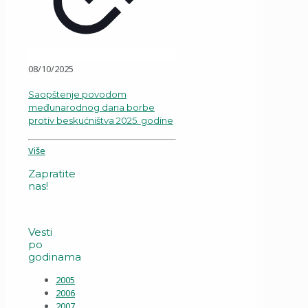
08/10/2025
Saopštenje povodom
međunarodnog dana borbe
protiv beskućništva 2025. godine
Više
Zapratite
nas!
Vesti
po
godinama
2005
2006
2007