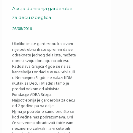
Akcija doniranja garderobe
za decu izbeglica
26/08/2016
Ukoliko imate garderobu koja vam
nije potrebna ili ste spremni da se
odreknete jednog dela iste, možete
doneti svoju donaciju na adresu
Radoslava Grujića 4 gde se nalazi
kancelarija Fondacije ADRA Srbija, ili
u Nemanjinu 3, gde se nalazi KDM
(Kutak za Decu i Mlade) i tamo je
predati nekom od aktivista
Fondacije ADRA Srbija.
Najpotrebnija je garderoba za decu
od 2 godine pa na dalje.
Njima je potrebno samo ono što se
kod većine nas podrazumeva. Oni
će se veoma obradovati i biće vam
neizmerno zahvalni, a vi ćete biti