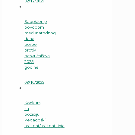
02/12/2025
Saopštenje
povodom
međunarodnog
dana
borbe
protiv
beskućništva
2025.
godine
08/10/2025
Konkurs
za
poziciju
Pedagoški
asistent/asistentkinja