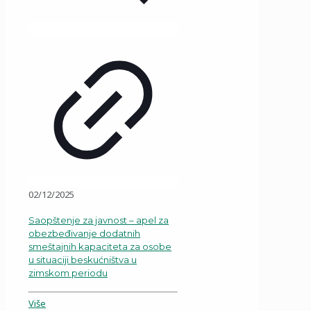
02/12/2025
Saopštenje za javnost – apel za
obezbeđivanje dodatnih
smeštajnih kapaciteta za osobe
u situaciji beskućništva u
zimskom periodu
Više