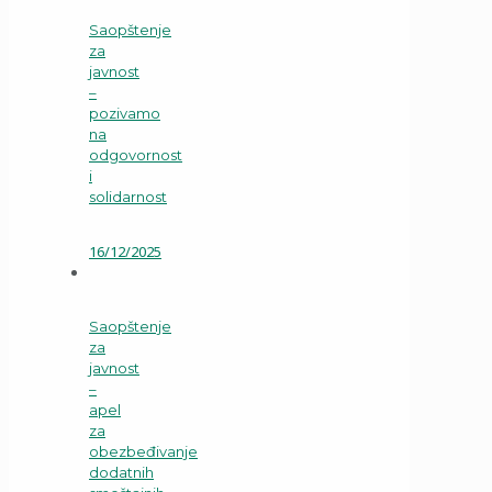
Saopštenje
za
javnost
–
pozivamo
na
odgovornost
i
solidarnost
16/12/2025
Saopštenje
za
javnost
–
apel
za
obezbeđivanje
dodatnih