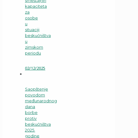
smeštajnih
kapaciteta
za
osobe
u
situaciji
beskućništva
u
zimskom
periodu
02/12/2025
Saopštenje
povodom
međunarodnog
dana
borbe
protiv
beskućništva
2025.
godine