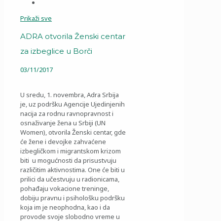
Prikaži sve
ADRA otvorila Ženski centar
za izbeglice u Borči
03/11/2017
U sredu, 1. novembra, Adra Srbija
je, uz podršku Agencije Ujedinjenih
nacija za rodnu ravnopravnost i
osnaživanje žena u Srbiji (UN
Women), otvorila Ženski centar, gde
će žene i devojke zahvaćene
izbegličkom i migrantskom krizom
biti u mogućnosti da prisustvuju
različitim aktivnostima. One će biti u
prilici da učestvuju u radionicama,
pohađaju vokacione treninge,
dobiju pravnu i psihološku podršku
koja im je neophodna, kao i da
provode svoje slobodno vreme u