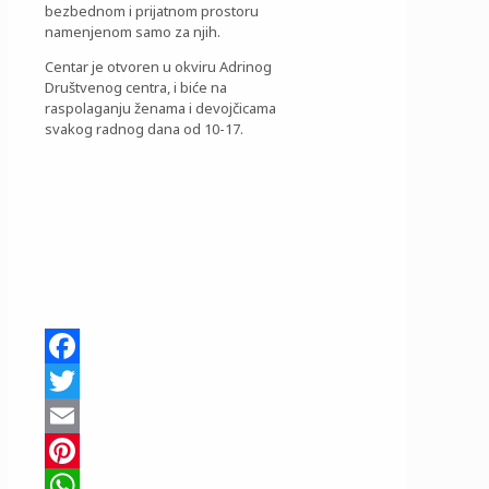
bezbednom i prijatnom prostoru
namenjenom samo za njih.
Centar je otvoren u okviru Adrinog
Društvenog centra, i biće na
raspolaganju ženama i devojčicama
svakog radnog dana od 10-17.
Facebook
Twitter
Email
Pinterest