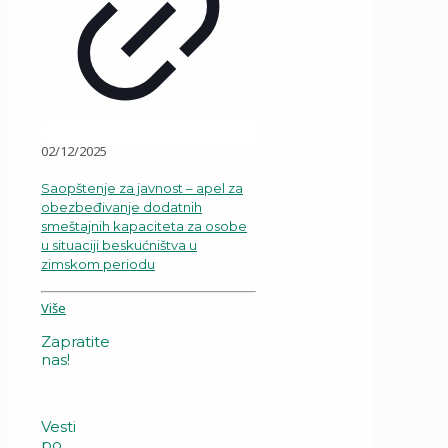
02/12/2025
Saopštenje za javnost – apel za
obezbeđivanje dodatnih
smeštajnih kapaciteta za osobe
u situaciji beskućništva u
zimskom periodu
Više
Zapratite
nas!
Vesti
po