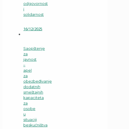
odgovornost
i
solidarnost
16/12/2025
Saopštenje
za
javnost
–
apel
za
obezbeđivanje
dodatnih
smeštajnih
kapaciteta
za
osobe
u
situaciji
beskućništva