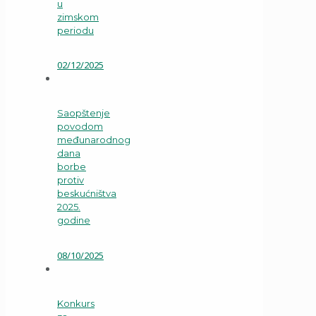
u
zimskom
periodu
02/12/2025
Saopštenje
povodom
međunarodnog
dana
borbe
protiv
beskućništva
2025.
godine
08/10/2025
Konkurs