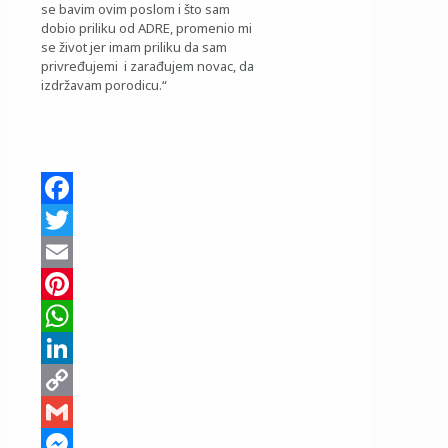
se bavim ovim poslom i što sam
dobio priliku od ADRE, promenio mi
se život jer imam priliku da sam
privređujemi i zarađujem novac, da
izdržavam porodicu.“
Facebook
Twitter
Email
Pinterest
WhatsApp
LinkedIn
Copy
Link
Gmail