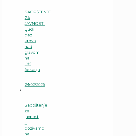
SAOPŠTENJE
ZA
JAVNOST-
Ljudi
bez
krova
nad
glavom
na
listi
čekanja
24/02/2026
Saopštenje
za
javnost
–
pozivamo
na