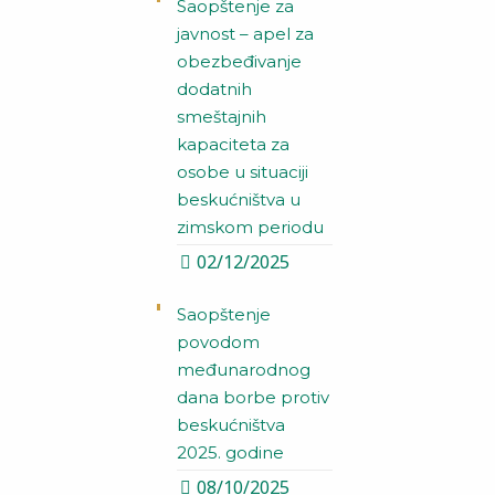
Saopštenje za
javnost – apel za
obezbeđivanje
dodatnih
smeštajnih
kapaciteta za
osobe u situaciji
beskućništva u
zimskom periodu
02/12/2025
Saopštenje
povodom
međunarodnog
dana borbe protiv
beskućništva
2025. godine
08/10/2025