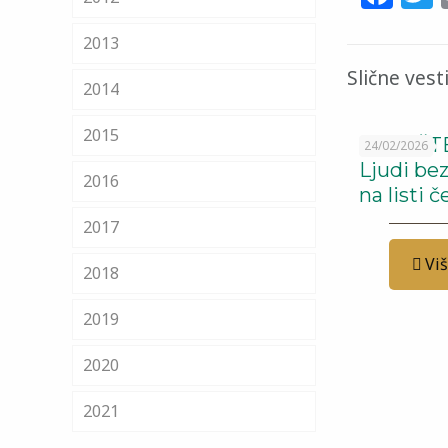
2013
Slične vest
2014
2015
SAOPŠTE
24/02/2026
Ljudi be
2016
na listi 
2017
Vi
2018
2019
2020
2021