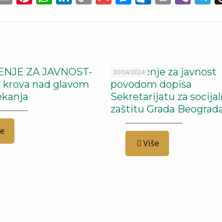
Link
i
NJE ZA JAVNOST-
Saopštenje za javnost
30/04/2024
z krova nad glavom
povodom dopisa
čekanja
Sekretarijatu za socija
zaštitu Grada Beograd
še
Više