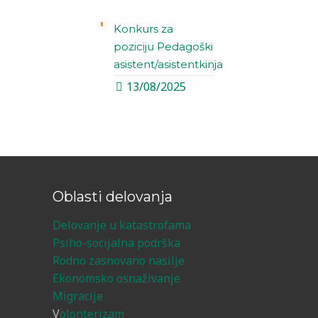
Konkurs za
poziciju Pedagoški
asistent/asistentkinja
13/08/2025
Oblasti delovanja
Delovanje u katastrofama
Psiho-socijalna podrška
Rodno zasnovano nasilje
Ekonomsko osnaživanje
Migracije
V
olonterizam