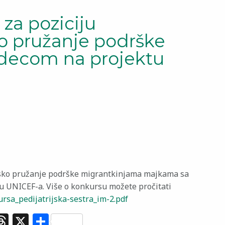
za poziciju
ko pružanje podrške
decom na projektu
rensko pružanje podrške migrantkinjama majkama sa
u UNICEF-a. Više o konkursu možete pročitati
rsa_pedijatrijska-sestra_im-2.pdf
.com
er
elegram
Threads
X
Share