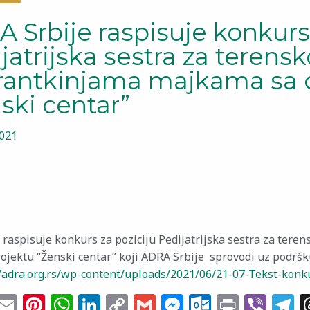
 Srbije raspisuje konkurs 
jatrijska sestra za terens
rantkinjama majkama sa 
ski centar”
2021
 raspisuje konkurs za poziciju Pedijatrijska sestra za te
ojektu “Ženski centar” koji ADRA Srbije sprovodi uz podršk
//adra.org.rs/wp-content/uploads/2021/06/21-07-Tekst-konku
cebook
witter
Email
Pinterest
WhatsApp
LinkedIn
Copy
Gmail
Messenger
Outlook
Print
Vib
T