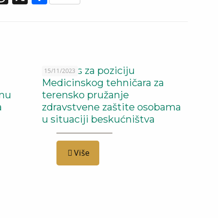
Konkurs za poziciju
15/11/2023
Medicinskog tehničara za
lnu
terensko pružanje
a
zdravstvene zaštite osobama
u situaciji beskućništva
Više