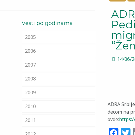
ADRA
Pedi
Vesti po godinama
mig
2005
“Žen
2006
14/06/
2007
2008
2009
ADRA Srbije
2010
decom na pr
ovde:
https:
2011
Fa
T
2012