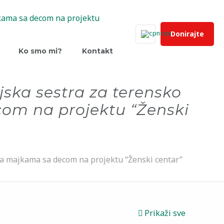
Donirajte
Ko smo mi?
Kontakt
jska sestra za terensko
om na projektu “Ženski
ma majkama sa decom na projektu “Ženski centar”
Prikaži sve