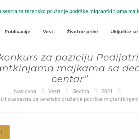
Publikacije
Vesti
Životne priče
Uključite se
konkurs za poziciju Pedijatri
antkinjama majkama sa dec
centar”
Naslovna
Vesti
Godina
2021
jatrijska sestra za terensko pružanje podrške migrantkinja