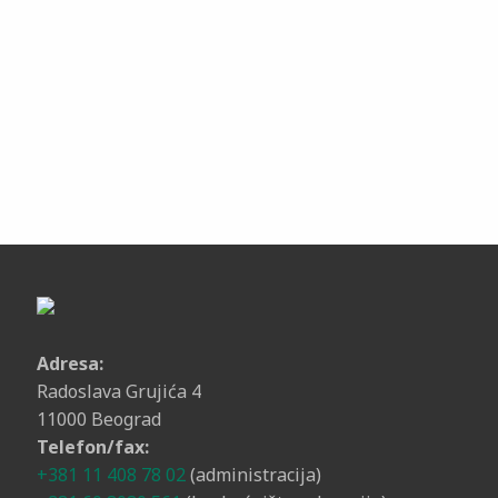
Adresa:
Radoslava Grujića 4
11000 Beograd
Telefon/fax:
+381 11 408 78 02
(administracija)