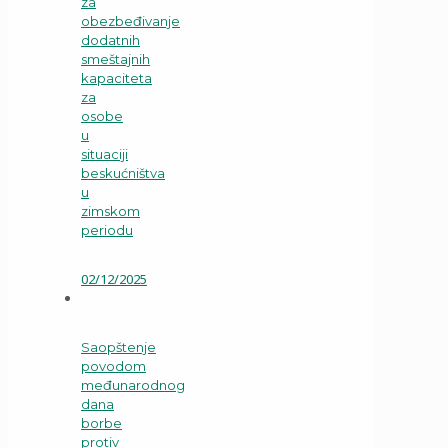
za
obezbeđivanje
dodatnih
smeštajnih
kapaciteta
za
osobe
u
situaciji
beskućništva
u
zimskom
periodu
02/12/2025
Saopštenje
povodom
međunarodnog
dana
borbe
protiv