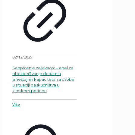
02/12/2025
Saopštenje za javnost – apel za
obezbeđivanje dodatnih
smeštajnih kapaciteta za osobe
u situaciji beskućništva u
zimskom periodu
Više