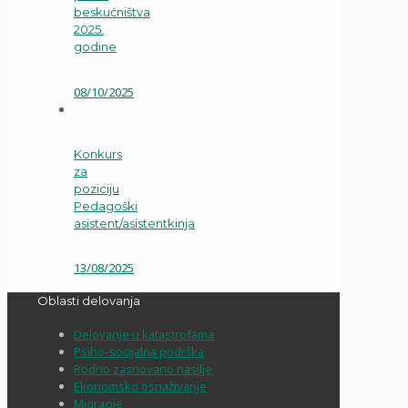
beskućništva
2025.
godine
08/10/2025
Konkurs
za
poziciju
Pedagoški
asistent/asistentkinja
13/08/2025
Oblasti delovanja
Delovanje u katastrofama
Psiho-socijalna podrška
Rodno zasnovano nasilje
Ekonomsko osnaživanje
Migracije