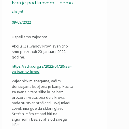
Ivan je pod krovom – idemo
dalje!
09/09/2022
Uspeli smo zajedno!
Akciju „Za Ivanov krov“ zvanično
smo pokrenuli 20. januara 2022.
godine.
https://adra.org.rs/2022/01/20/svi-
za-ivanov-krov/
Zajednickim snagama, vašim
donacijama kupljena je kamp kućica
za Ivana. Stare slike kuće bez
prozora i vrata, bez dela krova,
sada su stvar prošlosti. Ovaj mladi
čovek ima gde da skloni glavu.
Srećan je što ce sad biti na
sigurnom i bez straha od snega i
kiše.