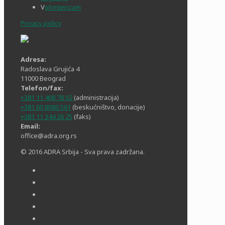
V
olonterizam
Privacy policy
Adresa:
Radoslava Grujića 4
11000 Beograd
Telefon/fax:
+381 11 408 78 02
(administracija)
+381 60 8080 561
(beskućništvo, donacije)
+381 11 344 26 25
(faks)
Email:
office@adra.org.rs
© 2016 ADRA Srbija - Sva prava zadržana.