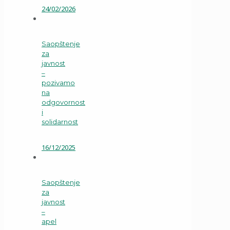
24/02/2026
Saopštenje
za
javnost
–
pozivamo
na
odgovornost
i
solidarnost
16/12/2025
Saopštenje
za
javnost
–
apel