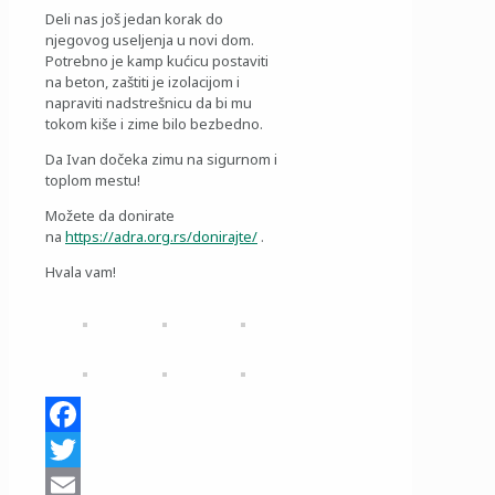
Deli nas još jedan korak do
njegovog useljenja u novi dom.
Potrebno je kamp kućicu postaviti
na beton, zaštiti je izolacijom i
napraviti nadstrešnicu da bi mu
tokom kiše i zime bilo bezbedno.
Da Ivan dočeka zimu na sigurnom i
toplom mestu!
Možete da donirate
na
https://adra.org.rs/donirajte/
.
Hvala vam!
Facebook
Twitter