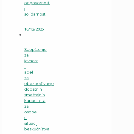
odgovornost
i
solidarnost
16/12/2025
Saopštenje
za
javnost
–
apel
za
obezbeđivanje
dodatnih
smeštajnih
kapaciteta
za
osobe
u
situaciji
beskućništva