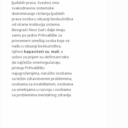
ljudskih prava. Svedoci smo
svakodnevne sistemske
diskriminacije i kršenja ljudskih
prava osoba u situaciji beskućništva
od strane institucija sistema.
Beograd i Novi Sad i dalje imaju
samo po jedno Prihvatlište za
privremeni smeštaj osoba koje se
nađu u situaciji beskućništva,
njihovi
kapaciteti su mali
, a
uslovi za prijem su definsani tako
da najčešće onemogućavaju
pristup Prihvatilištu
najugroženijima, naručito osobama
sa težim zdravstvenim problemima,
osobama sa invaliditetom, osobama
sa smetnjama u razvoju i osobama
sa problemima mentalnog zdravlja.