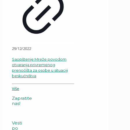
29/12/2022
Saopštenje Mreže povodom
otvaranja privremenog
prenoćišta za osobe u situaciji
beskućništva
Više
Zapratite
nas!
Vesti
po