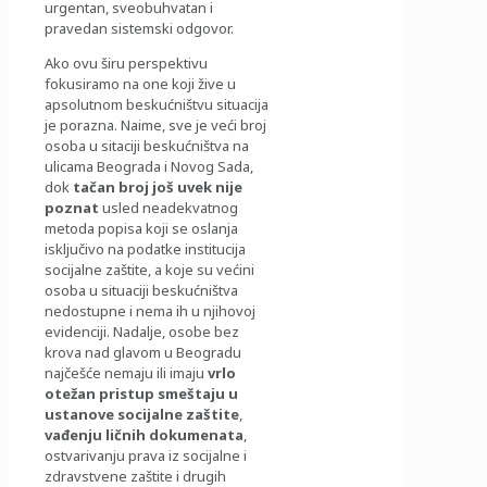
urgentan, sveobuhvatan i
pravedan sistemski odgovor.
Ako ovu širu perspektivu
fokusiramo na one koji žive u
apsolutnom beskućništvu situacija
je porazna. Naime, sve je veći broj
osoba u sitaciji beskućništva na
ulicama Beograda i Novog Sada,
dok
tačan broj još uvek nije
poznat
usled neadekvatnog
metoda popisa koji se oslanja
isključivo na podatke institucija
socijalne zaštite, a koje su većini
osoba u situaciji beskućništva
nedostupne i nema ih u njihovoj
evidenciji. Nadalje, osobe bez
krova nad glavom u Beogradu
najčešće nemaju ili imaju
vrlo
otežan pristup smeštaju u
ustanove socijalne zaštite
,
vađenju ličnih dokumenata
,
ostvarivanju prava iz socijalne i
zdravstvene zaštite i drugih