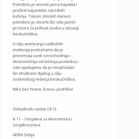
Potrebno je otvoriti javna kupatila i
proširiti kapacitete narodnih
kuhinja. Tokom zimskih meseci
potrebno je otvoriti što više javnih
prostora za prihvat osoba u situaciji
beskućništva.
U cilju animiranja nadležnih
institucija podsećamo da je
prevencija uvek svrsishodnija i
ekonomičnija od lečenja posledica i
zato apelujemo da je neophodan
širi društveni dijalog u cilju
sistemskog rešenja beskućništva.
Niko bez hrane, krova i podrške!
Omladinski centar CK13
A 11 – Inicijativa za ekonomska i
socijalna prava
ADRA Srbija