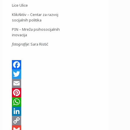
Lice Ulice
KlikAktiv – Centar za razvoj
socijalnih politika
PIN – Mreža psihosocijalnih
inovacija
fotografije
: Sara Ristić
Facebook
Twitter
Email
Pinterest
WhatsApp
LinkedIn
Copy