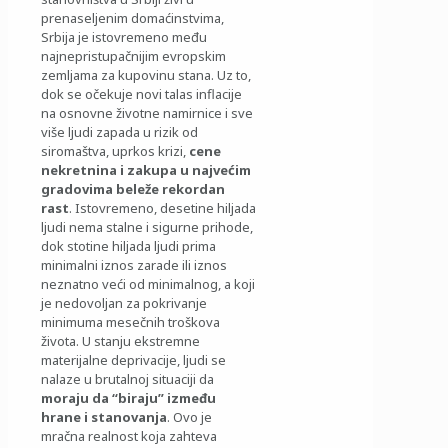
prenaseljenim domaćinstvima,
Srbija je istovremeno među
najnepristupačnijim evropskim
zemljama za kupovinu stana. Uz to,
dok se očekuje novi talas inflacije
na osnovne životne namirnice i sve
više ljudi zapada u rizik od
siromaštva, uprkos krizi,
cene
nekretnina i zakupa u najvećim
gradovima beleže rekordan
rast
. Istovremeno, desetine hiljada
ljudi nema stalne i sigurne prihode,
dok stotine hiljada ljudi prima
minimalni iznos zarade ili iznos
neznatno veći od minimalnog, a koji
je nedovoljan za pokrivanje
minimuma mesečnih troškova
života. U stanju ekstremne
materijalne deprivacije, ljudi se
nalaze u brutalnoj situaciji da
moraju da “biraju” između
hrane i stanovanja
. Ovo je
mračna realnost koja zahteva