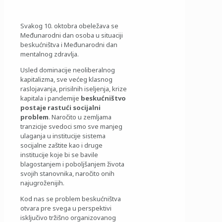
Svakog 10. oktobra obeležava se
Međunarodni dan osoba u situaciji
beskućništva i Međunarodni dan
mentalnog zdravlja.
Usled dominacije neoliberalnog
kapitalizma, sve većeg klasnog
raslojavanja, prisilnih iseljenja, krize
kapitala i pandemije
beskućništvo
postaje rastući socijalni
problem
. Naročito u zemljama
tranzicije svedoci smo sve manjeg
ulaganja u institucije sistema
socijalne zaštite kao i druge
institucije koje bi se bavile
blagostanjem i poboljšanjem života
svojih stanovnika, naročito onih
najugroženijih.
Kod nas se problem beskućništva
otvara pre svega u perspektivi
isključivo tržišno organizovanog