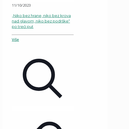
11/10/2023
„Niko bez hrane, niko bez krova
nad glavom, niko bez podrške“
po treći put
Više