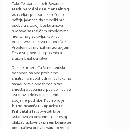
Takođe, danas obeležavamo i
Međunarodni dan mentalnog
zdravlja
i posebno skrećemo
pažnju javnosti da se veliki broj
osoba u situaciji beskućništva
suočava sa različitim problemima
mentalnog zdravlja, kao i sa
odsustvom adekvatne podrške.
Problemi sa mentalnim zdravljem
često su povod i/ili posledica
sitacije beskućništva.
Dok se ne iznađu širi sistemski
odgovori na ove probleme
smatramo neophodnim da lokalne
samouprave obezbede hitan
smeštaj osobama u potrebi i da se
ustanovi adekvatan sistem
socijalne podrške. Potrebno je
hitno povećati kapacitete
Prihvatilišta
, povećati broj
ustanova za privremeni smeštaj i
olakšati uslove za prijem kojima se
omogućava prihvat najugroženijih.