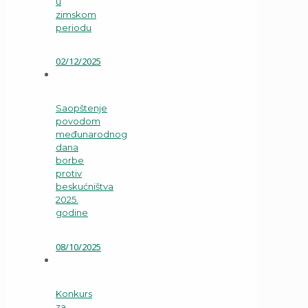
u
zimskom
periodu
02/12/2025
Saopštenje
povodom
međunarodnog
dana
borbe
protiv
beskućništva
2025.
godine
08/10/2025
Konkurs
za