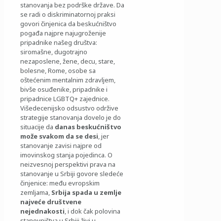
stanovanja bez podrške države. Da
se radi o diskriminatornoj praksi
govori činjenica da beskućništvo
pogađa najpre najugroženije
pripadnike našeg društva:
siromašne, dugotrajno
nezaposlene, žene, decu, stare,
bolesne, Rome, osobe sa
oštećenim mentalnim zdravljem,
bivše osuđenike, pripadnike i
pripadnice LGBTQ+ zajednice.
Višedecenijsko odsustvo održive
strategije stanovanja dovelo je do
situacije da
danas beskućništvo
može svakom da se desi
, jer
stanovanje zavisi najpre od
imovinskog stanja pojedinca. O
neizvesnoj perspektivi prava na
stanovanje u Srbiji govore sledeće
činjenice: među evropskim
zemljama,
Srbija spada u zemlje
najveće društvene
nejednakosti
, i dok čak polovina
stanovništva u Srbiji živi u