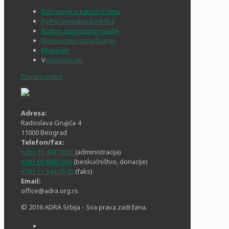
Delovanje u katastrofama
Psiho-socijalna podrška
Rodno zasnovano nasilje
Ekonomsko osnaživanje
Migracije
V
olonterizam
Privacy policy
Adresa:
Radoslava Grujića 4
11000 Beograd
Telefon/fax:
+381 11 408 78 02
(administracija)
+381 60 8080 561
(beskućništvo, donacije)
+381 11 344 26 25
(faks)
Email:
office@adra.org.rs
© 2016 ADRA Srbija - Sva prava zadržana.