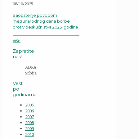
08/10/2025
Saopštenje povodom
međunarodnog dana borbe
protiv beskućništva 2025. godine
Više
Zapratite
nas!
ADRA
Srbija
Vesti
po
godinama
2005
2006
2007
2008
2009
2010