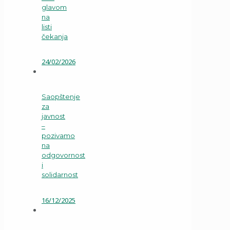
glavom
na
listi
čekanja
24/02/2026
Saopštenje
za
javnost
–
pozivamo
na
odgovornost
i
solidarnost
16/12/2025