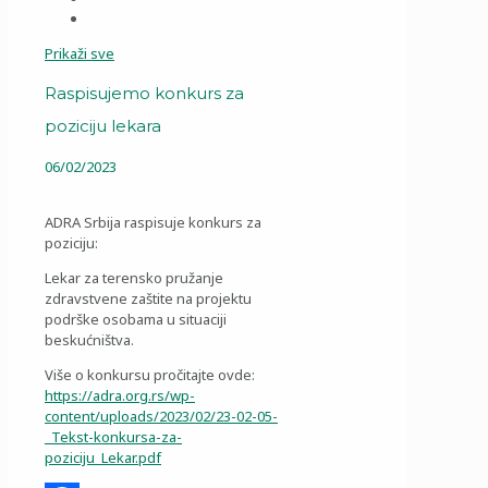
Prikaži sve
Raspisujemo konkurs za
poziciju lekara
06/02/2023
ADRA Srbija raspisuje konkurs za
poziciju:
Lekar za terensko pružanje
zdravstvene zaštite na projektu
podrške osobama u situaciji
beskućništva.
Više o konkursu pročitajte ovde:
https://adra.org.rs/wp-
content/uploads/2023/02/23-02-05-
_Tekst-konkursa-za-
poziciju_Lekar.pdf