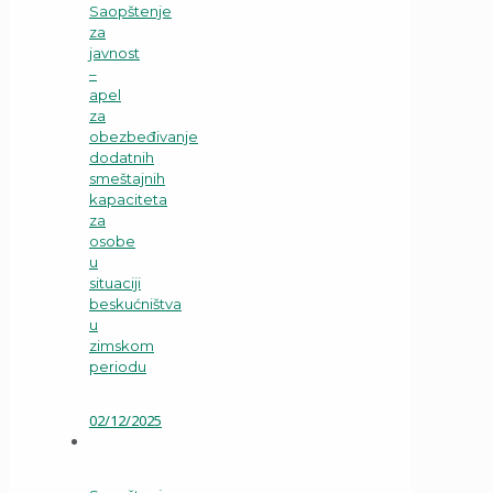
Saopštenje
za
javnost
–
apel
za
obezbeđivanje
dodatnih
smeštajnih
kapaciteta
za
osobe
u
situaciji
beskućništva
u
zimskom
periodu
02/12/2025