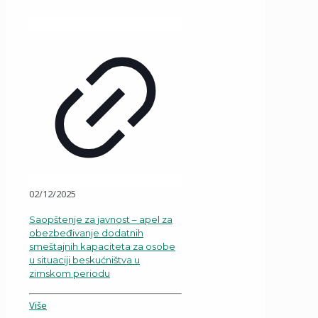
02/12/2025
Saopštenje za javnost – apel za
obezbeđivanje dodatnih
smeštajnih kapaciteta za osobe
u situaciji beskućništva u
zimskom periodu
Više