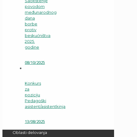
Saopštenje
povodom
međunarodnog
dana
borbe
protiv
beskućništva
2025.
godine
08/10/2025
Konkurs
za
poziciju
Pedagoški
asistent/asistentkinja
13/08/2025
Oblasti delovanja