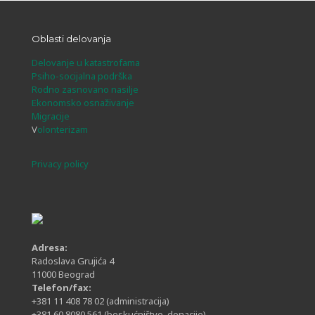
Oblasti delovanja
Delovanje u katastrofama
Psiho-socijalna podrška
Rodno zasnovano nasilje
Ekonomsko osnaživanje
Migracije
V
olonterizam
Privacy policy
Adresa:
Radoslava Grujića 4
11000 Beograd
Telefon/fax:
+381 11 408 78 02
(administracija)
+381 60 8080 561
(beskućništvo, donacije)