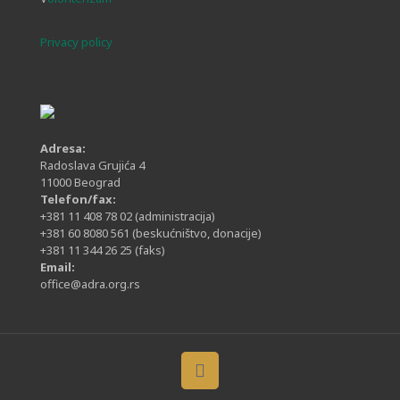
Privacy policy
Adresa:
Radoslava Grujića 4
11000 Beograd
Telefon/fax:
+381 11 408 78 02
(administracija)
+381 60 8080 561
(beskućništvo, donacije)
+381 11 344 26 25
(faks)
Email:
office@adra.org.rs