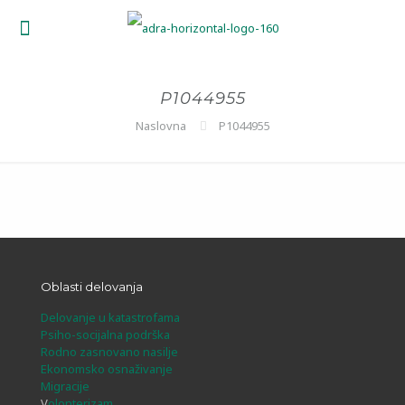
P1044955
Naslovna
P1044955
Oblasti delovanja
Delovanje u katastrofama
Psiho-socijalna podrška
Rodno zasnovano nasilje
Ekonomsko osnaživanje
Migracije
V
olonterizam