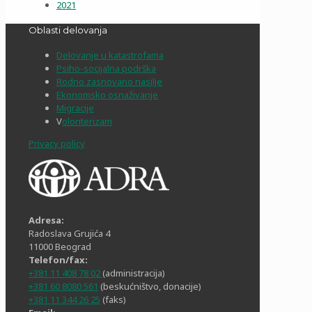
2021
Oblasti delovanja
Delovanje u katastrofama
Psiho-socijalna podrška
Rodno zasnovano nasilje
Ekonomsko osnaživanje
Migracije
V
olonterizam
Privacy policy
Adresa:
Radoslava Grujića 4
11000 Beograd
Telefon/fax:
+381 11 408 78 02
(administracija)
+381 60 8080 561
(beskućništvo, donacije)
+381 11 344 26 25
(faks)