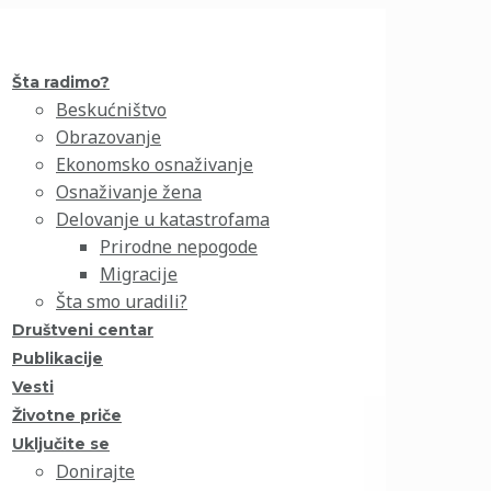
Šta radimo?
Beskućništvo
Obrazovanje
Ekonomsko osnaživanje
Osnaživanje žena
Delovanje u katastrofama
Prirodne nepogode
Migracije
Šta smo uradili?
Društveni centar
Publikacije
Vesti
Životne priče
Uključite se
Donirajte