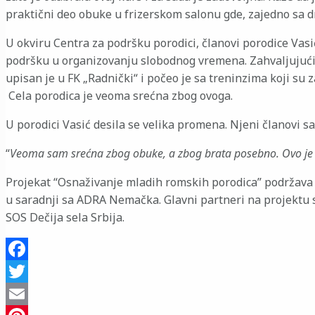
praktični deo obuke u frizerskom salonu gde, zajedno sa dr
U okviru Centra za podršku porodici, članovi porodice Vas
podršku u organizovanju slobodnog vremena. Zahvaljujući r
upisan je u FK „Radnički“ i počeo je sa treninzima koji su
Cela porodica je veoma srećna zbog ovoga.
U porodici Vasić desila se velika promena. Njeni članovi s
“
Veoma sam srećna zbog obuke, a zbog brata posebno. Ovo je 
Projekat “Osnaživanje mladih romskih porodica” podržava
u saradnji sa ADRA Nemačka. Glavni partneri na projektu s
SOS Dečija sela Srbija.
Facebook
Twitter