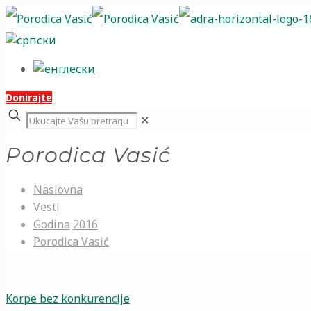
Donirajte
✕
Porodica Vasić
Naslovna
Vesti
Godina
2016
Porodica Vasić
Korpe bez konkurencije