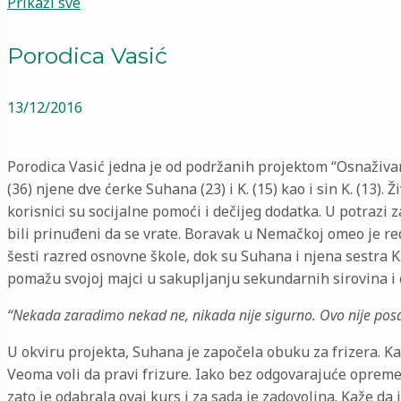
Prikaži sve
Porodica Vasić
13/12/2016
Porodica Vasić jedna je od podržanih projektom “Osnaživa
(36) njene dve ćerke Suhana (23) i K. (15) kao i sin K. (13
korisnici su socijalne pomoći i dečijeg dodatka. U potrazi 
bili prinuđeni da se vrate. Boravak u Nemačkoj omeo je red
šesti razred osnovne škole, dok su Suhana i njena sestra K
pomažu svojoj majci u sakupljanju sekundarnih sirovina i o
“Nekada zaradimo nekad ne, nikada nije sigurno. Ovo nije posao
U okviru projekta, Suhana je započela obuku za frizera. Kaž
Veoma voli da pravi frizure. Iako bez odgovarajuće opreme,
zato je odabrala ovaj kurs i za sada je zadovoljna. Kaže da