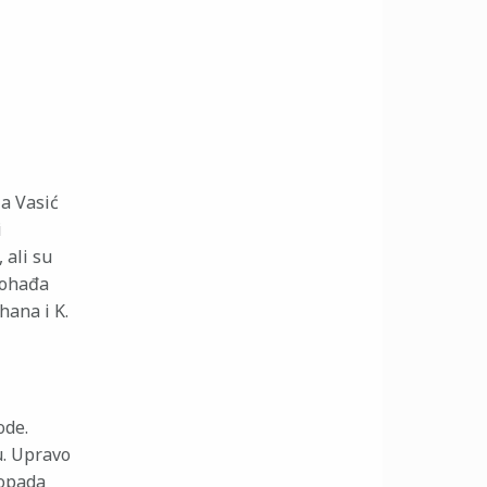
a Vasić
i
 ali su
pohađa
hana i K.
ode.
u. Upravo
dopada