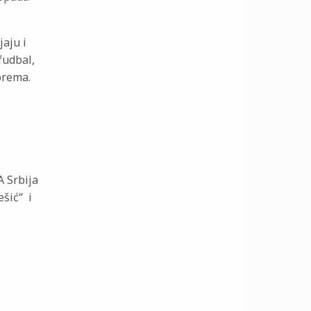
jaju i
fudbal,
prema.
 Srbija
šić“ i