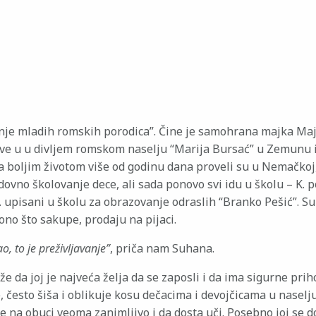
nje mladih romskih porodica”. Čine je samohrana majka Maj
). Žive u u divljem romskom naselju “Marija Bursać” u Zemunu 
za boljim životom više od godinu dana proveli su u Nemačkoj,
ovno školovanje dece, ali sada ponovo svi idu u školu – K. 
. upisani u školu za obrazovanje odraslih “Branko Pešić”. Su
no što sakupe, prodaju na pijaci.
, to je preživljavanje”
, priča nam Suhana.
e da joj je najveća želja da se zaposli i da ima sigurne prih
 često šiša i oblikuje kosu dečacima i devojčicama u naselj
 je na obuci veoma zanimljivo i da dosta uči. Posebno joj se 