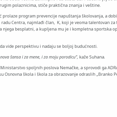
ugim polaznicima, stiče praktična znanja i veštine.
ić prolaze program prevencije napuštanja školovanja, a dobi
adu Centra, najmlađi član, K, koji je veoma talentovan za 
 za njega besplatni, a kupljena mu je i kompletna sportska o
ada vide perspektivu i nadaju se boljoj budućnosti.
nova šansa i za mene, i za moju porodicu”,
kaže Suhana.
 Ministarstvo spoljnih poslova Nemačke, a sprovodi ga ADRA
u Osnovna škola i škola za obrazovanje odraslih „Branko Pe