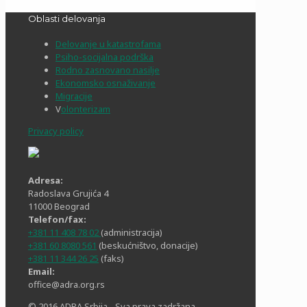
Oblasti delovanja
Delovanje u katastrofama
Psiho-socijalna podrška
Rodno zasnovano nasilje
Ekonomsko osnaživanje
Migracije
V
olonterizam
Privacy policy
Adresa:
Radoslava Grujića 4
11000 Beograd
Telefon/fax:
+381 11 408 78 02
(administracija)
+381 60 8080 561
(beskućništvo, donacije)
+381 11 344 26 25
(faks)
Email:
office@adra.org.rs
© 2016 ADRA Srbija - Sva prava zadržana.