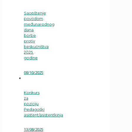
Saopštenje
povodom
međunarodnog
dana
borbe
protiv
beskućništva
2025.
godine
08/10/2025
Konkurs
za
poziciju
Pedagoški
asistent/asistentkinja
13/08/2025