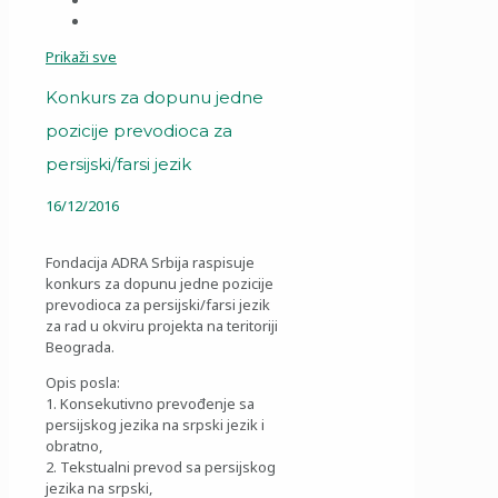
Prikaži sve
Konkurs za dopunu jedne
pozicije prevodioca za
persijski/farsi jezik
16/12/2016
Fondacija ADRA Srbija raspisuje
konkurs za dopunu jedne pozicije
prevodioca za persijski/farsi jezik
za rad u okviru projekta na teritoriji
Beograda.
Opis posla:
1. Konsekutivno prevođenje sa
persijskog jezika na srpski jezik i
obratno,
2. Tekstualni prevod sa persijskog
jezika na srpski,