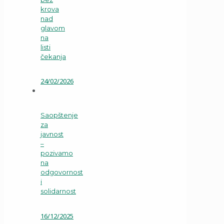
krova
nad
glavom
na
listi
čekanja
24/02/2026
Saopštenje
za
javnost
–
pozivamo
na
odgovornost
i
solidarnost
16/12/2025