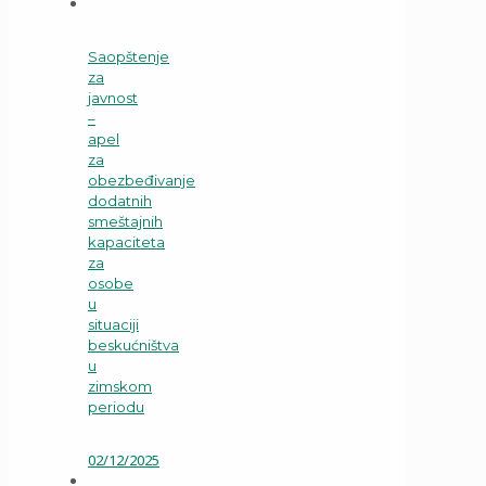
Saopštenje
za
javnost
–
apel
za
obezbeđivanje
dodatnih
smeštajnih
kapaciteta
za
osobe
u
situaciji
beskućništva
u
zimskom
periodu
02/12/2025