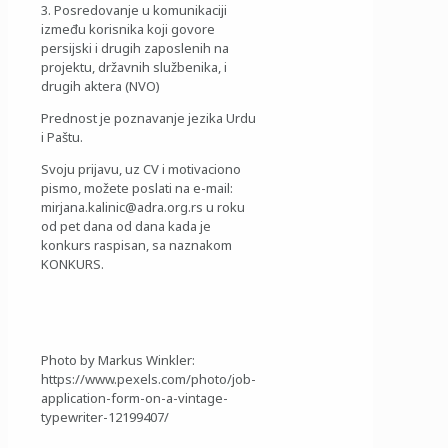
3. Posredovanje u komunikaciji
između korisnika koji govore
persijski i drugih zaposlenih na
projektu, državnih službenika, i
drugih aktera (NVO)
Prednost je poznavanje jezika Urdu
i Paštu.
Svoju prijavu, uz CV i motivaciono
pismo, možete poslati na e-mail:
mirjana.kalinic@adra.org.rs u roku
od pet dana od dana kada je
konkurs raspisan, sa naznakom
KONKURS.
Photo by Markus Winkler:
https://www.pexels.com/photo/job-
application-form-on-a-vintage-
typewriter-12199407/