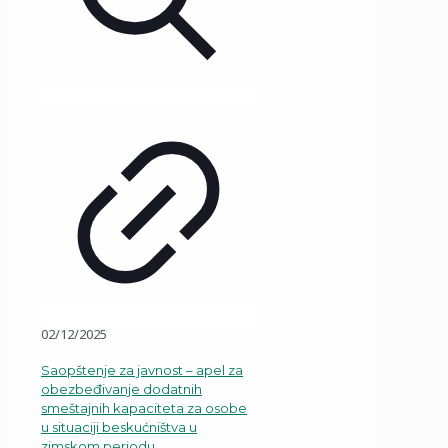
02/12/2025
Saopštenje za javnost – apel za
obezbeđivanje dodatnih
smeštajnih kapaciteta za osobe
u situaciji beskućništva u
zimskom periodu