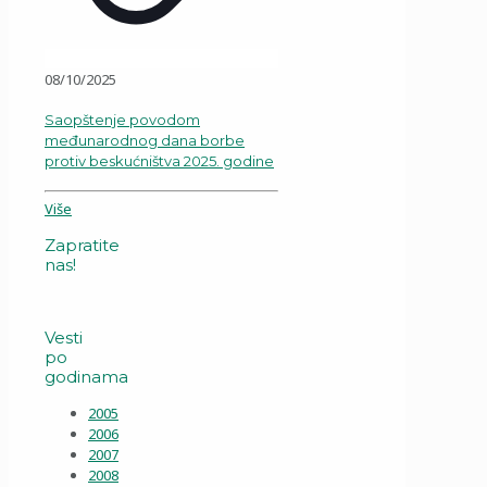
08/10/2025
Saopštenje povodom
međunarodnog dana borbe
protiv beskućništva 2025. godine
Više
Zapratite
nas!
Vesti
po
godinama
2005
2006
2007
2008