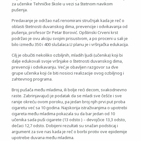
za učenike Tehničke škole u vezi sa štetnom navikom
pušenja.
Predavanje je održao naš renomirani stručnjak kada je reč o
oblasti štetnosti duvanskog dima, prevencije i odvikavanja od
pušenja, profesor Dr Petar Borović. Opštinski Crveni krst
podržao je ovu akciju svojim prisustvom, a po proceni u sali je
bilo između 350 i 400 slušalaca.U planu je i vršnjačka edukacija.
Cilj je obučiti nekoliko ozbiljnih, mladih ljudi (učenika) koji bi
dalje edukovali svoje vršnjake o štetnosti duvanskog dima,
prevenciji i odvikavanju. Već je obavljen razgovor sa dve
grupe učenika koji će biti nosioci realizacije ovog ozbiljnog i
zahtevnog programa.
Broj pušača među mladima, ili bolje reći decom, svakodnevno
raste. Zabrinjavajući je podatak da se mladi sve češće i sve
ranije okreću ovom poroku, pa jedan broj njih prvi put proba
cigaretu već sa 10 godina. Najskorija istraživanjima o upotrebi
cigareta među mladima pokazala su da bar jedan od 10
učenika sada puši cigarete (13 odsto ) – devojčice 13,3 odsto,
dečaci 12,7 odsto. Dobijeni rezultati su snažan podsticaj i
argument za sve nas kada je reč o borbi protiv ove epidemije
upotrebe duvana među mladima.