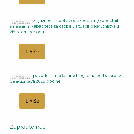
Saopštenje za javnost – apel za obezbeđivanje dodatnih
02/12/2025
smeštajnih kapaciteta za osobe u situaciji beskućništva u
zimskom periodu
Više
Saopštenje povodom međunarodnog dana borbe protiv
08/10/2025
beskućništva 2025. godine
Više
Zapratite nas!