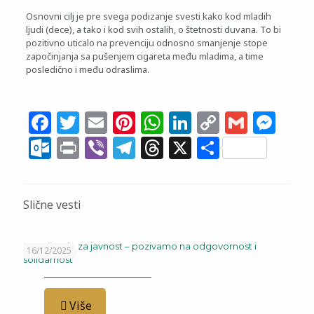
Osnovni cilj je pre svega podizanje svesti kako kod mladih
ljudi (dece), a tako i kod svih ostalih, o štetnosti duvana. To bi
pozitivno uticalo na prevenciju odnosno smanjenje stope
započinjanja sa pušenjem cigareta među mladima, a time
posledično i među odraslima.
Facebook
Twitter
Email
Pinterest
WhatsApp
LinkedIn
Copy
Gmail
Me
Link
Outlook.com
Print
Viber
Telegram
Threads
X
Share
Slične vesti
Saopštenje za javnost – pozivamo na odgovornost i
16/12/2025
solidarnost
Više