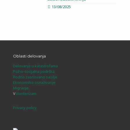
13/08/2025
Oblasti delovanja
Delovanje u katastrofama
Psiho-socijalna podrška
Rodno zasnovano nasilje
Ekonomsko osnaživanje
Migracije
V
olonterizam
Privacy policy