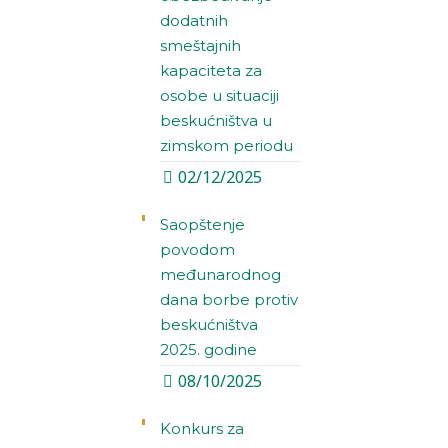
dodatnih
smeštajnih
kapaciteta za
osobe u situaciji
beskućništva u
zimskom periodu
02/12/2025
Saopštenje
povodom
međunarodnog
dana borbe protiv
beskućništva
2025. godine
08/10/2025
Konkurs za