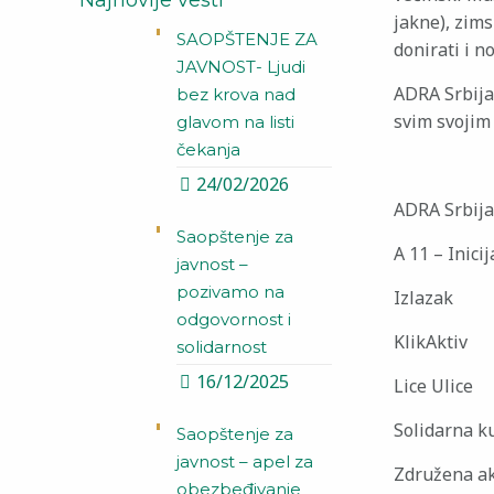
Najnovije vesti
jakne), zims
SAOPŠTENJE ZA
donirati i n
JAVNOST- Ljudi
ADRA Srbija
bez krova nad
svim svojim
glavom na listi
čekanja
24/02/2026
ADRA Srbija
Saopštenje za
A 11 – Inici
javnost –
pozivamo na
Izlazak
odgovornost i
KlikAktiv
solidarnost
16/12/2025
Lice Ulice
Solidarna k
Saopštenje za
javnost – apel za
Združena ak
obezbeđivanje