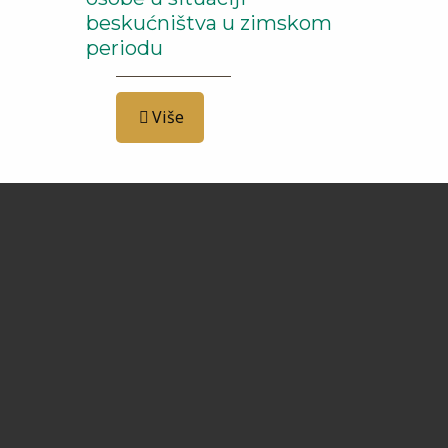
beskućništva u zimskom
periodu
Više