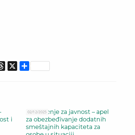
.com
er
elegram
Threads
X
Share
–
Saopštenje za javnost – apel
02/12/2025
st i
za obezbeđivanje dodatnih
smeštajnih kapaciteta za
osobe u situaciji