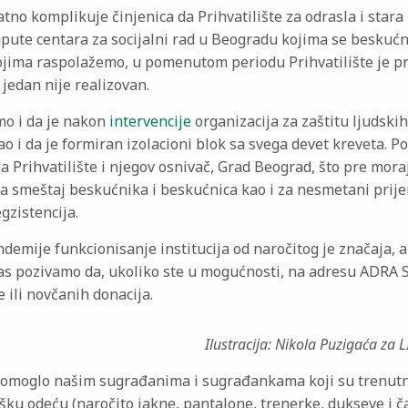
tno komplikuje činjenica da Prihvatilište za odrasla i stara
upute centara za socijalni rad u Beogradu kojima se beskuć
jima raspolažemo, u pomenutom periodu Prihvatilište je pr
i jedan nije realizovan.
o i da je nakon
intervencije
organizacija za zaštitu ljudski
ao i da je formiran izolacioni blok sa svega devet kreveta. P
a Prihvatilište i njegov osnivač, Grad Beograd, što pre mor
za smeštaj beskućnika i beskućnica kao i za nesmetani prij
egzistencija.
emije funkcionisanje institucija od naročitog je značaja, al
as pozivamo da, ukoliko ste u mogućnosti, na adresu ADRA S
 ili novčanih donacija.
Ilustracija: Nikola Puzigaća za 
pomoglo našim sugrađanima i sugrađankama koji su trenutn
ku odeću (naročito jakne, pantalone, trenerke, dukseve i č