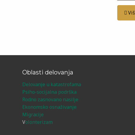
Vi
Oblasti delovanja
Delovanje u katastrofama
Psiho-socijalna podrška
Rodno zasnovano nasilje
Ekonomsko osnaživanje
Migracije
V
olonterizam