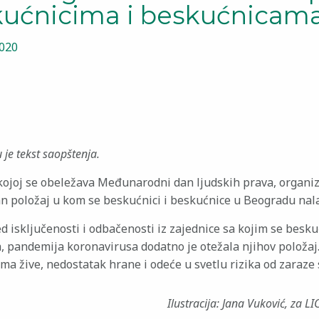
kućnicima i beskućnicam
2020
je tekst saopštenja.
 kojoj se obeležava Međunarodni dan ljudskih prava, organiz
an položaj u kom se beskućnici i beskućnice u Beogradu na
 isključenosti i odbačenosti iz zajednice sa kojim se besku
, pandemija koronavirusa dodatno je otežala njihov položaj.
ima žive, nedostatak hrane i odeće u svetlu rizika od zaraze 
Ilustracija: Jana Vuković, za L