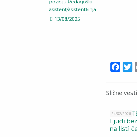
poziciju Pedagoški
asistent/asistentkinja
13/08/2025
Fa
T
Slične vest
SAOPŠTE
24/02/2026
Ljudi be
na listi 