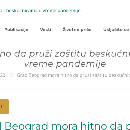
Publikacije
Vesti
Životne priče
Uključite se
no da pruži zaštitu beskućn
vreme pandemije
20
Grad Beograd mora hitno da pruži zaštitu beskućn
 Beograd mora hitno da pr