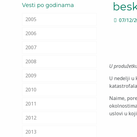
bes
Vesti po godinama
2005
07/12/
2006
2007
2008
U produžetku 
2009
U nedelji u
katastrofal
2010
Naime, pored
2011
okolnostima
uslovi u koj
2012
2013