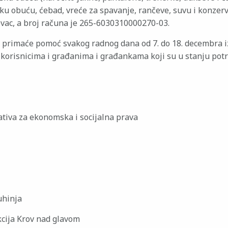
ku obuću, ćebad, vreće za spavanje, rančeve, suvu i konzerv
ovac, a broj računa je 265-6030310000270-03.
 primaće pomoć svakog radnog dana od 7. do 18. decembra izm
 korisnicima i građanima i građankama koji su u stanju potr
jativa za ekonomska i socijalna prava
uhinja
cija Krov nad glavom