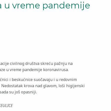
a u vreme pandemije
acije civilnog društva skreću pažnju na
laze u vreme pandemije koronavirusa.
ćnici i beskućnice suočavaju i u redovnim
 Nedostatak krova nad glavom, loši higijenski
sada su još opasniji.
ICEULICE