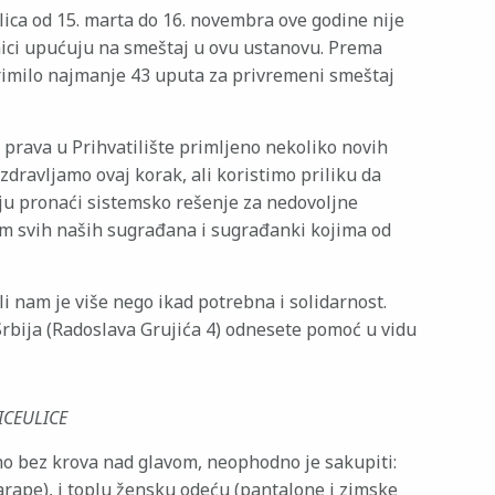
 lica od 15. marta do 16. novembra ove godine nije
nici upućuju na smeštaj u ovu ustanovu. Prema
imilo najmanje 43 uputa za privremeni smeštaj
h prava u Prihvatilište primljeno nekoliko novih
ozdravljamo ovaj korak, ali koristimo priliku da
aju pronaći sistemsko rešenje za nedovoljne
em svih naših sugrađana i sugrađanki kojima od
i nam je više nego ikad potrebna i solidarnost.
rbija (Radoslava Grujića 4) odnesete pomoć u vidu
LICEULICE
o bez krova nad glavom, neophodno je sakupiti:
arape), i toplu žensku odeću (pantalone i zimske