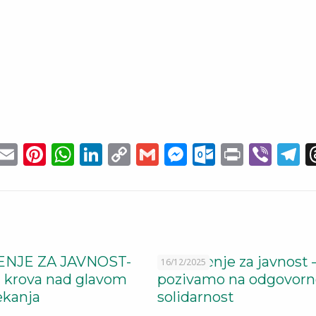
cebook
witter
Email
Pinterest
WhatsApp
LinkedIn
Copy
Gmail
Messenger
Outlook
Print
Vib
T
Link
i
NJE ZA JAVNOST-
Saopštenje za javnost 
16/12/2025
z krova nad glavom
pozivamo na odgovorno
čekanja
solidarnost