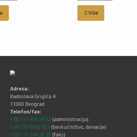
še
Više
Adresa:
Radoslava Grujića 4
11000 Beograd
Telefon/fax:
+381 11 408 78 02
(administracija)
+381 60 8080 561
(beskućništvo, donacije)
+381 11 344 26 25
(faks)