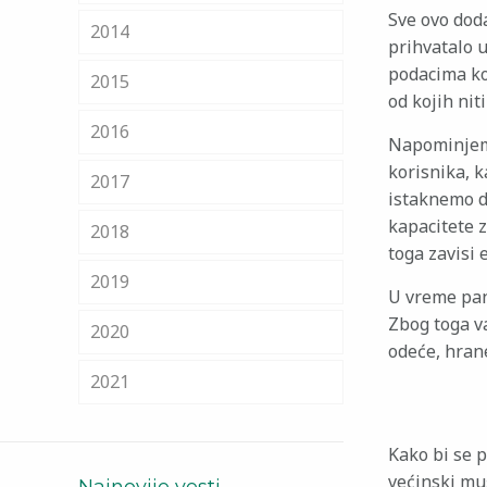
Sve ovo doda
2014
prihvatalo 
podacima ko
2015
od kojih nit
2016
Napominjem
korisnika, k
2017
istaknemo d
kapacitete 
2018
toga zavisi 
2019
U vreme pand
Zbog toga v
2020
odeće, hrane
2021
Kako bi se 
većinski muš