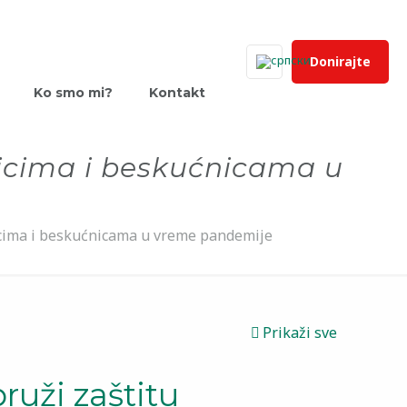
Donirajte
Ko smo mi?
Kontakt
icima i beskućnicama u
icima i beskućnicama u vreme pandemije
Prikaži sve
uži zaštitu