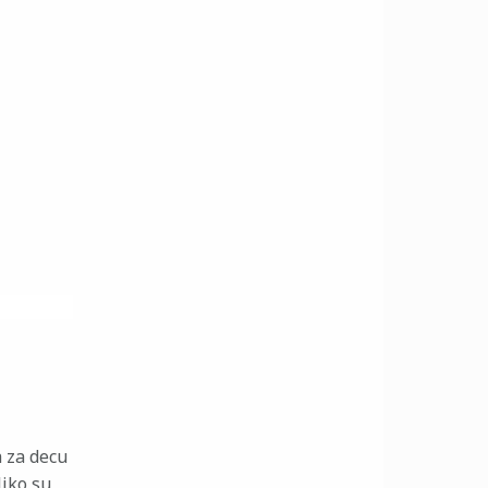
a za decu
liko su