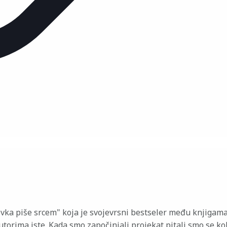
ovka piše srcem" koja je svojevrsni bestseler među knjigam
autorima iste. Kada smo započinjali projekat pitali smo se ko