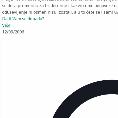
se deca promenila za tri decenije i kakve cemo odgovore n
oduševljenje ni osmeh nisu izostali, a u to ćete se i sami uv
Da li Vam se dopada?
Više
12/09/2006