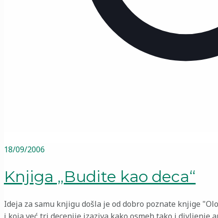
18/09/2006
Knjiga „Budite kao deca“
Ideja za samu knjigu došla je od dobro poznate knjige "Ol
i koja već tri decenije izaziva kako osmeh tako i divljenje 