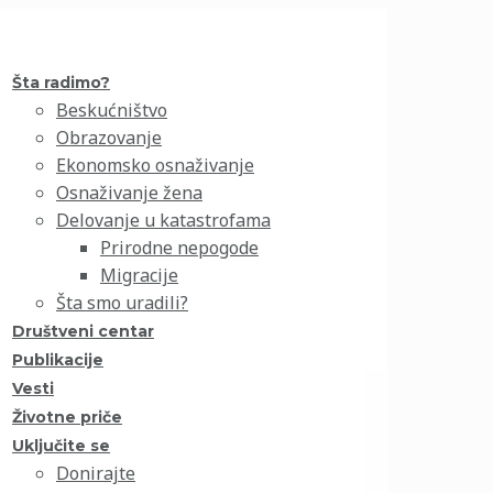
Šta radimo?
Beskućništvo
Obrazovanje
Ekonomsko osnaživanje
Osnaživanje žena
Delovanje u katastrofama
Prirodne nepogode
Migracije
Šta smo uradili?
Društveni centar
Publikacije
Vesti
Životne priče
Uključite se
Donirajte