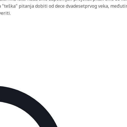
a "teška" pitanja dobiti od dece dvadesetprvog veka, međuti
eriti.