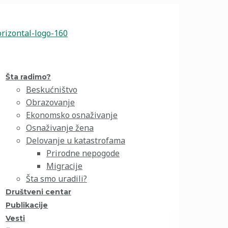
Šta radimo?
Beskućništvo
Obrazovanje
Ekonomsko osnaživanje
Osnaživanje žena
Delovanje u katastrofama
Prirodne nepogode
Migracije
Šta smo uradili?
Društveni centar
Publikacije
Vesti