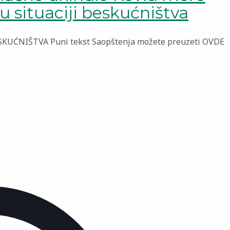
 u situaciji beskućništva
UĆNIŠTVA Puni tekst Saopštenja možete preuzeti OVDE