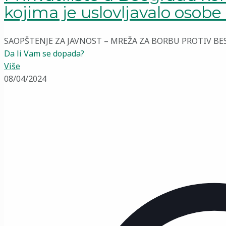
kojima je uslovljavalo osobe
SAOPŠTENJE ZA JAVNOST – MREŽA ZA BORBU PROTIV BESK
Da li Vam se dopada?
Više
08/04/2024