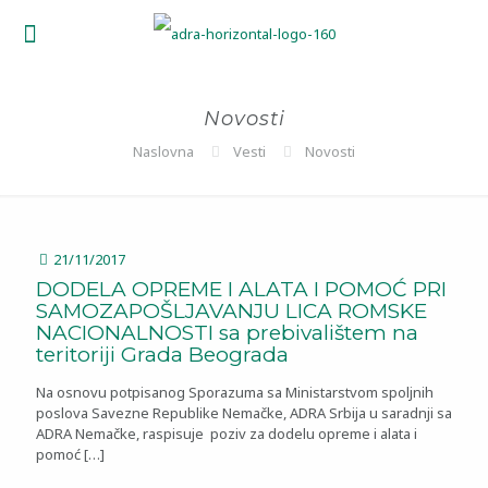
Novosti
Naslovna
Vesti
Novosti
21/11/2017
DODELA OPREME I ALATA I POMOĆ PRI
SAMOZAPOŠLJAVANJU LICA ROMSKE
NACIONALNOSTI sa prebivalištem na
teritoriji Grada Beograda
Na osnovu potpisanog Sporazuma sa Ministarstvom spoljnih
poslova Savezne Republike Nemačke, ADRA Srbija u saradnji sa
ADRA Nemačke, raspisuje poziv za dodelu opreme i alata i
pomoć
[…]