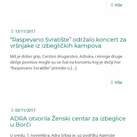
Više
13/11/2017
“Raspevano Svratište” održalo koncert za
vršnjake iz izbegličkih kampova
Miš je dobio grip, Carstvo drugarstvo, Azbuka, i mnoge druge
dečije pesmice mogle su se čuti na koncertu koji je dečiji hor
“Raspevano Svratište” priredio u
[…]
Više
03/11/2017
ADRA otvorila Ženski centar za izbeglice
u Borči
U sredu, 1. novembra, Adra Srbija je, uz podršku Agencije