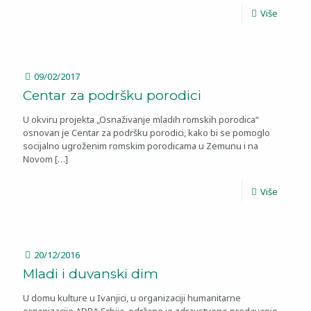
Više
09/02/2017
Centar za podršku porodici
U okviru projekta „Osnaživanje mladih romskih porodica“
osnovan je Centar za podršku porodici, kako bi se pomoglo
socijalno ugroženim romskim porodicama u Zemunu i na
Novom
[…]
Više
20/12/2016
Mladi i duvanski dim
U domu kulture u Ivanjici, u organizaciji humanitarne