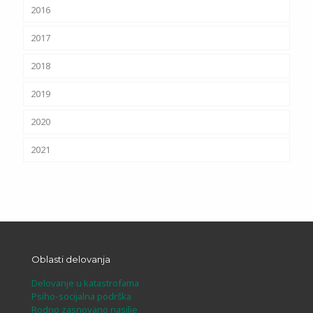
2016
2017
2018
2019
2020
2021
Oblasti delovanja
Delovanje u katastrofama
Psiho-socijalna podrška
Rodno zasnovano nasilje