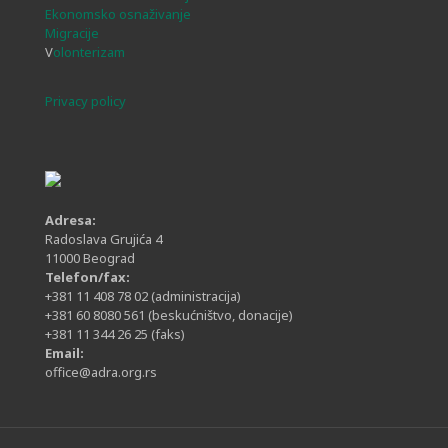
Ekonomsko osnaživanje
Migracije
V
olonterizam
Privacy policy
Adresa:
Radoslava Grujića 4
11000 Beograd
Telefon/fax:
+381 11 408 78 02
(administracija)
+381 60 8080 561
(beskućništvo, donacije)
+381 11 344 26 25
(faks)
Email:
office@adra.org.rs