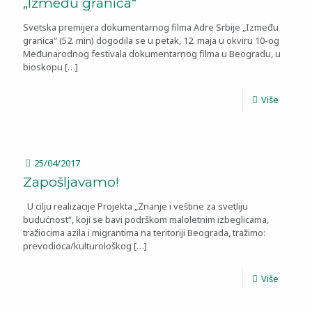
„Između granica“
Svetska premijera dokumentarnog filma Adre Srbije „Između
granica“ (52. min) dogodila se u petak, 12. maja u okviru 10-og
Međunarodnog festivala dokumentarnog filma u Beogradu, u
bioskopu
[…]
Više
25/04/2017
Zapošljavamo!
U cilju realizacije Projekta „Znanje i veštine za svetliju
budućnost“, koji se bavi podrškom maloletnim izbeglicama,
tražiocima azila i migrantima na teritoriji Beograda, tražimo:
prevodioca/kulturološkog
[…]
Više