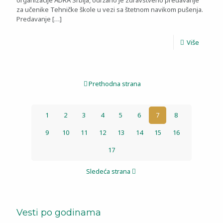
organizacije ADRA Srbija, održano je zdravstveno predavanje
za učenike Tehničke škole u vezi sa štetnom navikom pušenja.
Predavanje
[…]
Više
Prethodna strana
1
2
3
4
5
6
7
8
9
10
11
12
13
14
15
16
17
Sledeća strana
Vesti po godinama