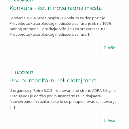
07/09/2017
Konkurs – četiri nova radna mesta
Fondacija ADRA Srbija raspisuje konkurs za dve pozicije
Prevodioca/kulturološkog medijatora za farsi jezik na 100%
radnog vremena – pročitajte više ToR za prevodioca 100
Prevodioca/kulturološkog medijatora za farsi
[…]
Više
11/07/2017
Prvi humanitarni reli oldtajmera
U organizaciji Retro S.O.S – osnovane od strane ADRA Srbije, u
Kragujevcu je održan prvi humanitarni reli oldtajmera
(stavovremenih vozila), kako bi se prikupio novac za letovanje
[…]
Više