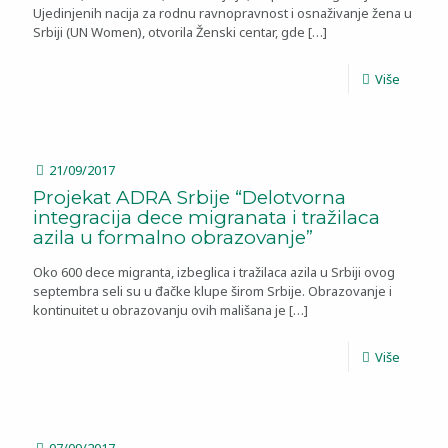
Ujedinjenih nacija za rodnu ravnopravnost i osnaživanje žena u
Srbiji (UN Women), otvorila Ženski centar, gde
[…]
Više
21/09/2017
Projekat ADRA Srbije “Delotvorna
integracija dece migranata i tražilaca
azila u formalno obrazovanje”
Oko 600 dece migranta, izbeglica i tražilaca azila u Srbiji ovog
septembra seli su u đačke klupe širom Srbije. Obrazovanje i
kontinuitet u obrazovanju ovih mališana je
[…]
Više