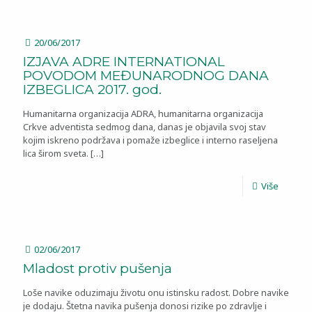
20/06/2017
IZJAVA ADRE INTERNATIONAL
POVODOM MEĐUNARODNOG DANA
IZBEGLICA 2017. god.
Humanitarna organizacija ADRA, humanitarna organizacija
Crkve adventista sedmog dana, danas je objavila svoj stav
kojim iskreno podržava i pomaže izbeglice i interno raseljena
lica širom sveta.
[…]
Više
02/06/2017
Mladost protiv pušenja
Loše navike oduzimaju životu onu istinsku radost. Dobre navike
je dodaju. Štetna navika pušenja donosi rizike po zdravlje i