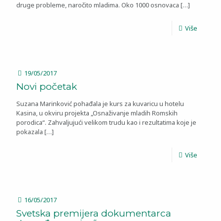
druge probleme, naročito mladima. Oko 1000 osnovaca
[…]
Više
19/05/2017
Novi početak
Suzana Marinković pohađala je kurs za kuvaricu u hotelu
Kasina, u okviru projekta „Osnaživanje mladih Romskih
porodica“. Zahvaljujući velikom trudu kao i rezultatima koje je
pokazala
[…]
Više
16/05/2017
Svetska premijera dokumentarca