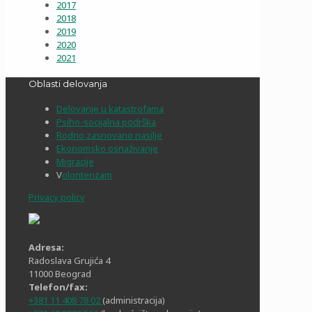
2017
2018
2019
2020
2021
Oblasti delovanja
Delovanje u katastrofama
Psiho-socijalna podrška
Rodno zasnovano nasilje
Ekonomsko osnaživanje
Migracije
V
olonterizam
Privacy policy
Adresa:
Radoslava Grujića 4
11000 Beograd
Telefon/fax:
+381 11 408 78 02
(administracija)