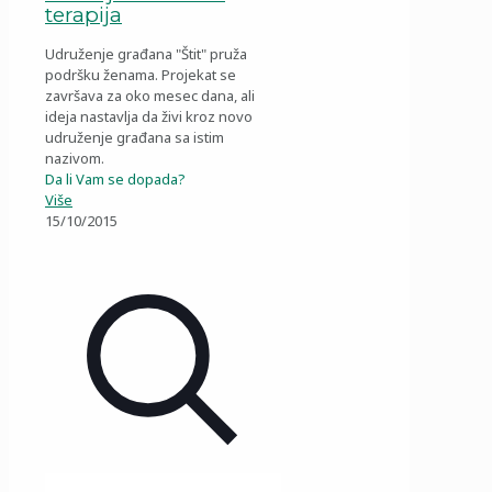
terapija
Udruženje građana "Štit" pruža
podršku ženama. Projekat se
završava za oko mesec dana, ali
ideja nastavlja da živi kroz novo
udruženje građana sa istim
nazivom.
Da li Vam se dopada?
Više
15/10/2015