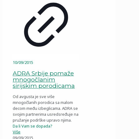
10/09/2015
ADRA Srbije pomaže
mnogočlanim
sirijskim porodicama
Od avgusta je sve više
mnogočlanih porodica sa malom
decom među izbeglicama. ADRA se
svojim partnerima usredsređuje na
pružanje podrške upravo njima.
Da li Vam se dopada?
Više
09/09/2015