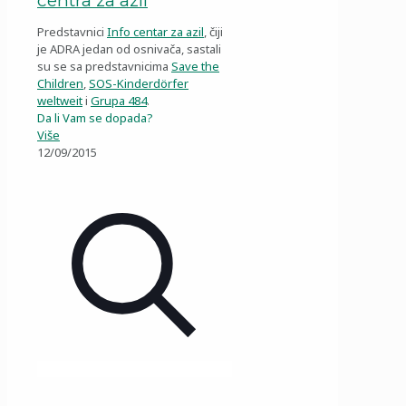
centra za azil
Predstavnici
Info centar za azil
, čiji
je ADRA jedan od osnivača, sastali
su se sa predstavnicima
Save the
Children
,
SOS-Kinderdörfer
weltweit
i
Grupa 484
.
Da li Vam se dopada?
Više
12/09/2015