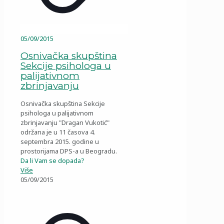
05/09/2015
Osnivačka skupština
Sekcije psihologa u
palijativnom
zbrinjavanju
Osnivačka skupština Sekcije
psihologa u palijativnom
zbrinjavanju "Dragan Vukotić"
održana je u 11 časova 4.
septembra 2015. godine u
prostorijama DPS-a u Beogradu.
Da li Vam se dopada?
Više
05/09/2015