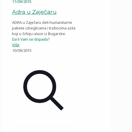
11/09/2015
Adra u Zaječaru
ADRA u Zaječaru deli humanitarne
pakete izbeglicama i tražiocima azila
koji u Srbiju ulaze iz Bugarske.
Da li Vam se dopada?
Više
10/09/2015