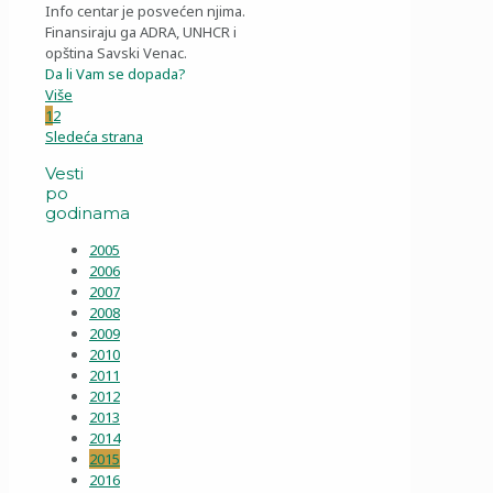
Info centar je posvećen njima.
Finansiraju ga ADRA, UNHCR i
opština Savski Venac.
Da li Vam se dopada?
Više
1
2
Sledeća strana
Vesti
po
godinama
2005
2006
2007
2008
2009
2010
2011
2012
2013
2014
2015
2016