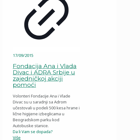
17/09/2015
Fondacija Ana i Vlada
Divac i ADRA Srbije u
zajedničkoj akciji
pomoći
Volonteri Fondacije Ana i Vlade
Divac su u saradnji sa Adrom
učestovali u podeli 500 kesa hrane i
lične higijene izbeglicama u
Beogradskom parku kod
Autobuske stanice.
Da li Vam se dopada?
Više