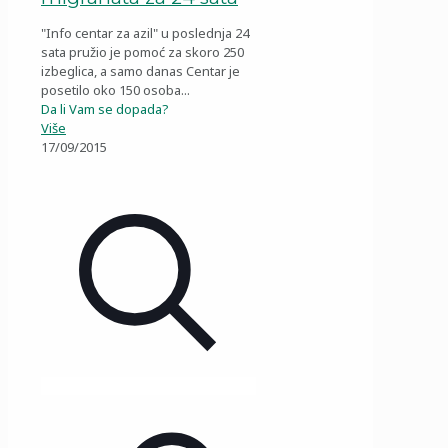
"Info centar za azil" u poslednja 24
sata pružio je pomoć za skoro 250
izbeglica, a samo danas Centar je
posetilo oko 150 osoba...
Da li Vam se dopada?
Više
17/09/2015