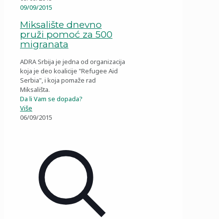
09/09/2015
Miksalište dnevno
pruži pomoć za 500
migranata
ADRA Srbija je jedna od organizacija
koja je deo koalicije "Refugee Aid
Serbia", i koja pomaže rad
Miksališta.
Da li Vam se dopada?
Više
06/09/2015