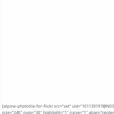
[alpine-phototile-for-flickr src=“set“ uid=“101139197@N0
size=“240″ num=“30″ highlight=“1″ curve=“1″ align=“cente