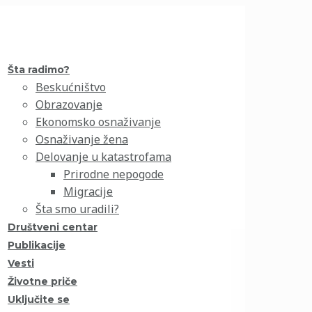
Šta radimo?
Beskućništvo
Obrazovanje
Ekonomsko osnaživanje
Osnaživanje žena
Delovanje u katastrofama
Prirodne nepogode
Migracije
Šta smo uradili?
Društveni centar
Publikacije
Vesti
Životne priče
Uključite se