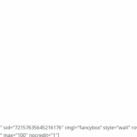
3″ sid=“72157635645216176″ imgl=“fancybox“ style=“wall“ r
r“ max=“100″ nocredit=“1″]