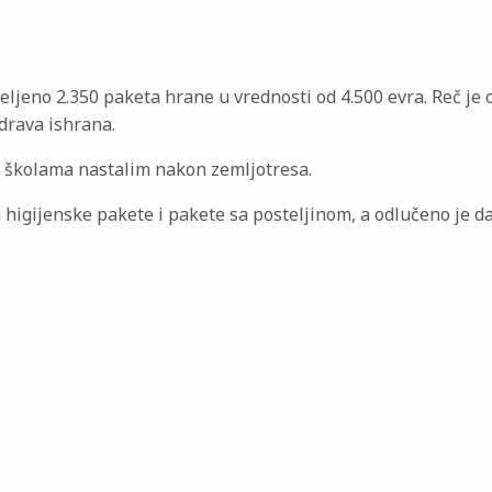
ljeno 2.350 paketa hrane u vrednosti od 4.500 evra. Reč je 
drava ishrana.
u školama nastalim nakon zemljotresa.
higijenske pakete i pakete sa posteljinom, a odlučeno je da