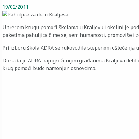
19/02/2011
U trećem krugu pomoći školama u Kraljevu i okolini je pode
paketima pahuljica čime se, sem humanosti, promoviše i z
Pri izboru škola ADRA se rukovodila stepenom oštećenja 
Do sada je ADRA najugroženijim građanima Kraljeva delila 
krug pomoći bude namenjen osnovcima.