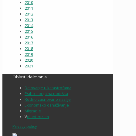
2010
2011
2012
2013
2014
2015
2016
2017
2018
2019
2020
2021
Oblasti delovanja
Delovanje u katastrofama
Psiho-socijalna podrška
Rodno zasnovano nasilje
Ekonomsko osnaživanje
Migracije
V
olonterizam
Privacy policy