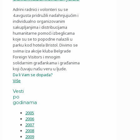
Adrini radnici i volonteri su se
4.avgusta pridružili nadahnjujućim i
individualno organizovanim
sakupljanjima i distribucijama
humanitarne pomoći izbeglicama
koje su se to popodne nalazili u
parku kod hotela Bristol. Divimo se
svima iza akcije kluba Belgrade
Foreign Visitors i mnogim
solidarnim građankama i građanima
koji čuvaju našu veru u ljude.
Da li Vam se dopada?
Više
Vesti
po
godinama
2005
2006
2007
2008
2009