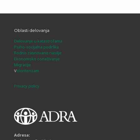
Oblasti delovanja
Delovanje u katastrofama
Psiho-socijalna podrška
Rodno zasnovano nasilje
Ekonomsko osnaživanje
Migracije
V
olonterizam
Privacy policy
Adresa: