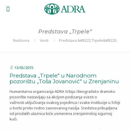
Predstava „Trpele“
Naslovna
Vesti
Predstava &#8222;Trpele&#8220;
13/05/2015
Predstava „Trpele“ u Narodnom
pozorištu „Toša Jovanović“ u Zrenjaninu
Humanitarna organizacija ADRA Srbija i Beogradsko dramsko
pozorište nastavljaju sa akcijom podizanja svesti o
važnosti uključivanja svakog pojedinca i svake institucije u Srbiji
u borbi protiv rodno zasnovanog nasilja. Sredstva prikupljena
od prodatih ulaznica biće usmerena zrenjaninskoj sigurnoj
kući.