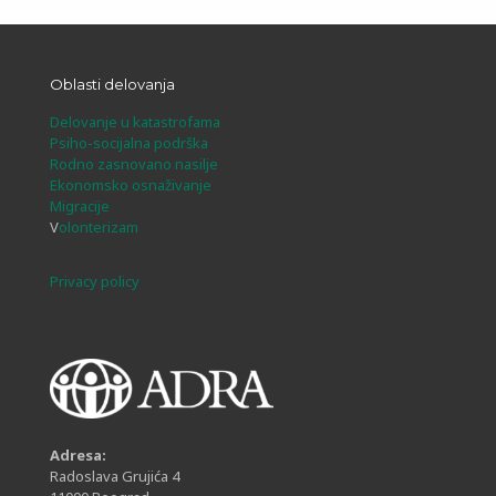
Oblasti delovanja
Delovanje u katastrofama
Psiho-socijalna podrška
Rodno zasnovano nasilje
Ekonomsko osnaživanje
Migracije
V
olonterizam
Privacy policy
Adresa:
Radoslava Grujića 4