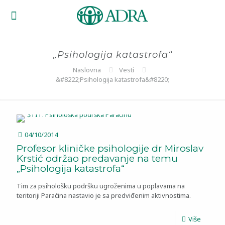
„Psihologija katastrofa“
Naslovna
Vesti
&#8222;Psihologija katastrofa&#8220;
04/10/2014
Profesor kliničke psihologije dr Miroslav
Krstić održao predavanje na temu
„Psihologija katastrofa“
Tim za psihološku podršku ugroženima u poplavama na
teritoriji Paraćina nastavio je sa predviđenim aktivnostima.
Više