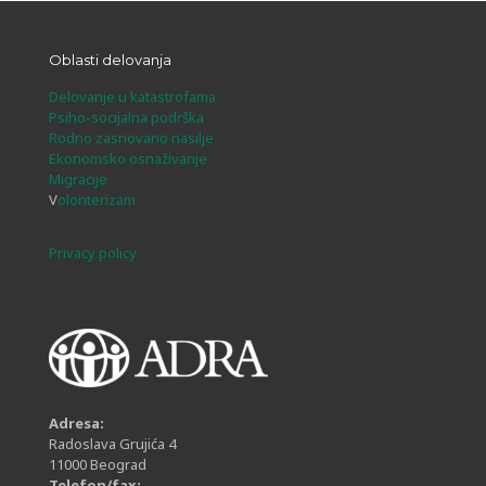
Oblasti delovanja
Delovanje u katastrofama
Psiho-socijalna podrška
Rodno zasnovano nasilje
Ekonomsko osnaživanje
Migracije
V
olonterizam
Privacy policy
Adresa:
Radoslava Grujića 4
11000 Beograd
Telefon/fax: