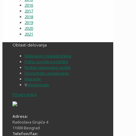
2016
2017
2018
2019
2020
2021
Oblasti delovanja
Delovanje u katastrofama
Psiho-socijalna podrška
Rodno zasnovano nasilje
Ekonomsko osnaživanje
Migracije
V
olonterizam
Privacy policy
Adresa:
Radoslava Grujića 4
11000 Beograd
Telefon/fax: