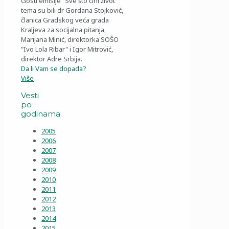
Gosti emisije "Sve što čini život"
tema su bili dr Gordana Stojković,
članica Gradskog veća grada
Kraljeva za socijalna pitanja,
Marijana Minić, direktorka SOŠO
"Ivo Lola Ribar" i Igor Mitrović,
direktor Adre Srbija.
Da li Vam se dopada?
Više
Vesti
po
godinama
2005
2006
2007
2008
2009
2010
2011
2012
2013
2014
2015