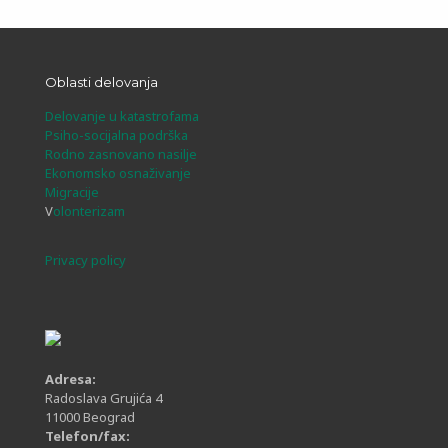
Oblasti delovanja
Delovanje u katastrofama
Psiho-socijalna podrška
Rodno zasnovano nasilje
Ekonomsko osnaživanje
Migracije
V
olonterizam
Privacy policy
Adresa:
Radoslava Grujića 4
11000 Beograd
Telefon/fax: