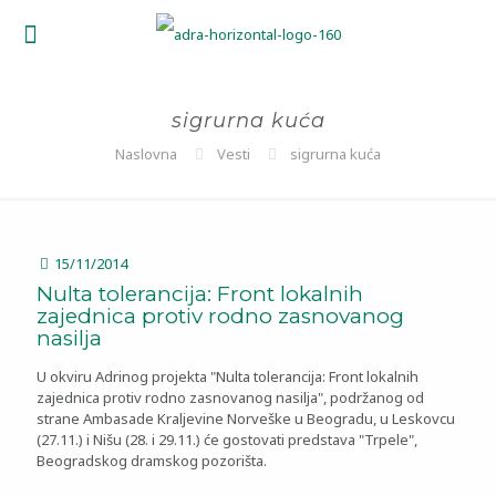
sigrurna kuća
Naslovna
Vesti
sigrurna kuća
15/11/2014
Nulta tolerancija: Front lokalnih
zajednica protiv rodno zasnovanog
nasilja
U okviru Adrinog projekta "Nulta tolerancija: Front lokalnih
zajednica protiv rodno zasnovanog nasilja", podržanog od
strane Ambasade Kraljevine Norveške u Beogradu, u Leskovcu
(27.11.) i Nišu (28. i 29.11.) će gostovati predstava "Trpele",
Beogradskog dramskog pozorišta.