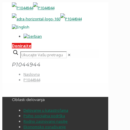
Donirajte
✕
P1044944
Naslovna
P1044944
Oblasti delovanja
Delovanje u katastrofama
Psiho-socijalna podrška
Rodno zasnovano nasilje
Ekonomsko osnaživanje