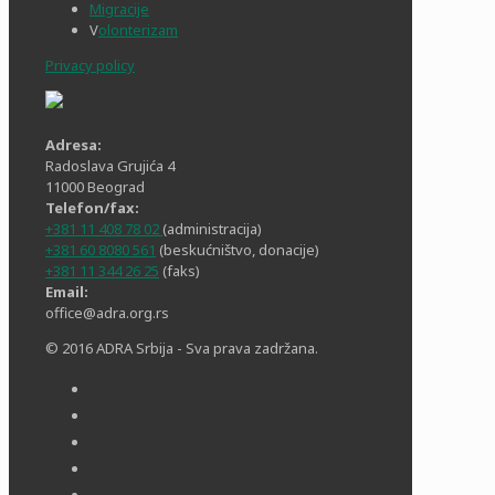
Migracije
V
olonterizam
Privacy policy
Adresa:
Radoslava Grujića 4
11000 Beograd
Telefon/fax:
+381 11 408 78 02
(administracija)
+381 60 8080 561
(beskućništvo, donacije)
+381 11 344 26 25
(faks)
Email:
office@adra.org.rs
© 2016 ADRA Srbija - Sva prava zadržana.