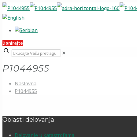
Donirajte
✕
P1044955
Naslovna
P1044955
Oblasti delovanja
Delovanje u katastrofama