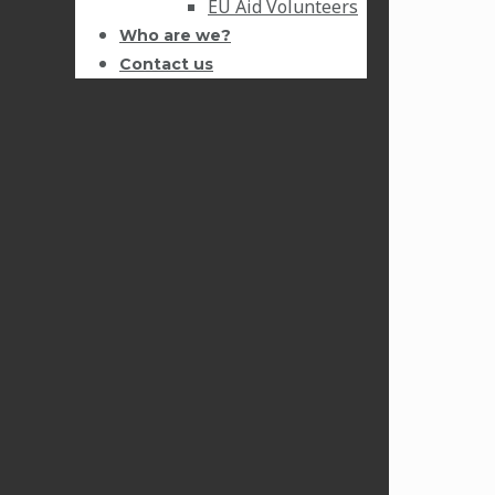
EU Aid Volunteers
Who are we?
Contact us