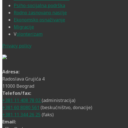
Psiho-socijalna podrška
Rodno zasnovano nasilje
Ekonomsko osnaživanje
Migracije
V
olonterizam
Privacy policy
Adresa:
Radoslava Grujića 4
11000 Beograd
Telefon/fax:
+381 11 408 78 02
(administracija)
+381 60 8080 561
(beskućništvo, donacije)
+381 11 344 26 25
(faks)
Email: