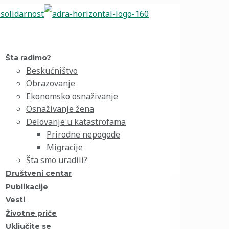
Šta radimo?
Beskućništvo
Obrazovanje
Ekonomsko osnaživanje
Osnaživanje žena
Delovanje u katastrofama
Prirodne nepogode
Migracije
Šta smo uradili?
Društveni centar
Publikacije
Vesti
Životne priče
Uključite se