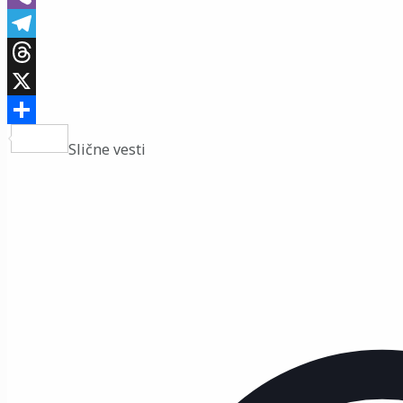
Viber
Telegram
Threads
X
Share
Slične vesti