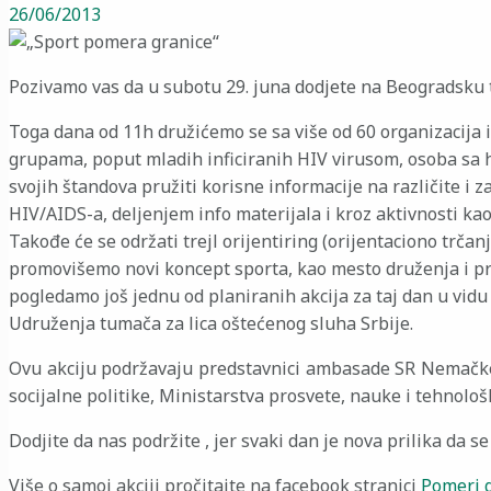
26/06/2013
Pozivamo vas da u subotu 29. juna dodjete na Beogradsku t
Toga dana od 11h družićemo se sa više od 60 organizacija iz
grupama, poput mladih inficiranih HIV virusom, osoba sa 
svojih štandova pružiti korisne informacije na različite i 
HIV/AIDS-a, deljenjem info materijala i kroz aktivnosti kao
Takođe će se održati trejl orijentiring (orijentaciono trč
promovišemo novi koncept sporta, kao mesto druženja i pra
pogledamo još jednu od planiranih akcija za taj dan u vidu
Udruženja tumača za lica oštećenog sluha Srbije.
Ovu akciju podržavaju predstavnici ambasade SR Nemačke, 
socijalne politike, Ministarstva prosvete, nauke i tehnološ
Dodjite da nas podržite , jer svaki dan je nova prilika da 
Više o samoj akciji pročitajte na facebook stranici
Pomeri 