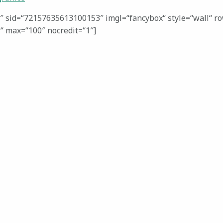
3″ sid=“72157635613100153″ imgl=“fancybox“ style=“wall“ r
r“ max=“100″ nocredit=“1″]