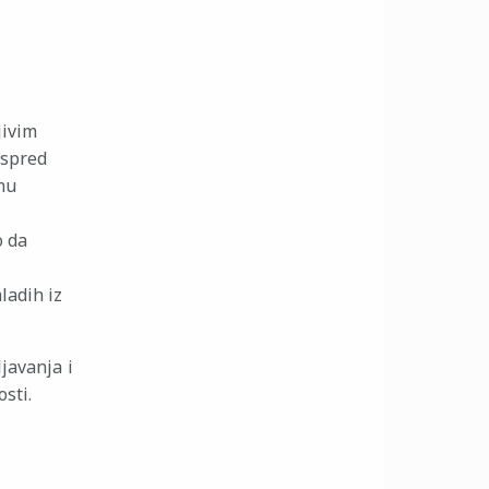
jivim
ispred
emu
o da
ladih iz
javanja i
sti.