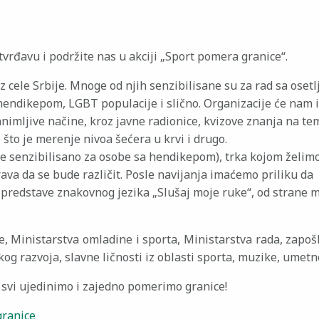
vrđavu i podržite nas u akciji „Sport pomera granice“.
 cele Srbije. Mnoge od njih senzibilisane su za rad sa osetl
hendikepom, LGBT populacije i slično. Organizacije će nam 
zanimljive načine, kroz javne radionice, kvizove znanja na t
 što je merenje nivoa šećera u krvi i drugo.
anje senzibilisano za osobe sa hendikepom), trka kojom želim
va da se bude različit. Posle navijanja imaćemo priliku da
 predstave znakovnog jezika „Slušaj moje ruke“, od strane m
Ministarstva omladine i sporta, Ministarstva rada, zapošl
kog razvoja, slavne ličnosti iz oblasti sporta, muzike, umetno
se svi ujedinimo i zajedno pomerimo granice!
granice