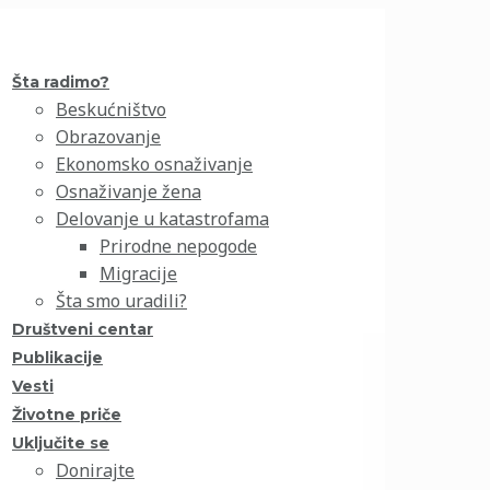
Šta radimo?
Beskućništvo
Obrazovanje
Ekonomsko osnaživanje
Osnaživanje žena
Delovanje u katastrofama
Prirodne nepogode
Migracije
Šta smo uradili?
Društveni centar
Publikacije
Vesti
Životne priče
Uključite se
Donirajte