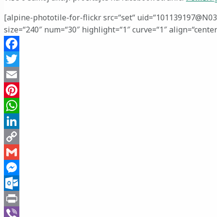
[alpine-phototile-for-flickr src=“set“ uid=“101139197@N0
size=“240″ num=“30″ highlight=“1″ curve=“1″ align=“cente
Facebook
Twitter
Email
Pinterest
WhatsApp
LinkedIn
Copy
Link
Gmail
Messenger
Outlook.com
Print