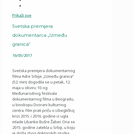
Prikaži sve
Svetska premijera
dokumentarca „Između
granica“
16/05/2017
Svetska premijera dokumentarnog
filma Adre Srbije „Između granica“
(52. min) dogodila se u petak, 12.
maja u okviru 10-og
Međunarodnog festivala
dokumentarnog filma u Beogradu,
u bioskopu Dvorani kulturnog
centra. Film prati priču o izbegličkoj
krizi 2015. i 2016. godine iz ugla
mlade Libanke Bušre Žaber. Ona se
2015. godine zatekla u Srbiji, u koju
je došla zbog doktorskih studija.