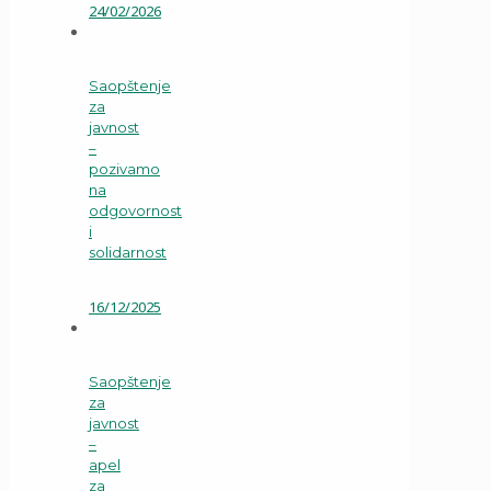
24/02/2026
Saopštenje
za
javnost
–
pozivamo
na
odgovornost
i
solidarnost
16/12/2025
Saopštenje
za
javnost
–
apel
za