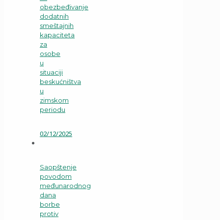
obezbeđivanje
dodatnih
smeštajnih
kapaciteta
za
osobe
u
situaciji
beskućništva
u
zimskom
periodu
02/12/2025
Saopštenje
povodom
međunarodnog
dana
borbe
protiv