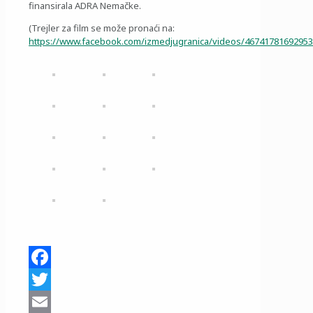
finansirala ADRA Nemačke.
(Trejler za film se može pronaći na:
https://www.facebook.com/izmedjugranica/videos/46741781692953
Facebook
Twitter