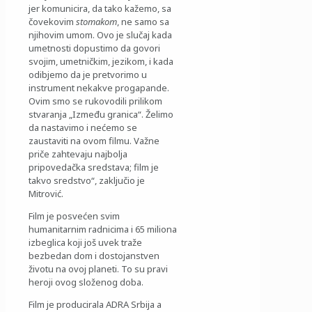
jer komunicira, da tako kažemo, sa
čovekovim
stomakom
, ne samo sa
njihovim umom. Ovo je slučaj kada
umetnosti dopustimo da govori
svojim, umetničkim, jezikom, i kada
odibjemo da je pretvorimo u
instrument nekakve progapande.
Ovim smo se rukovodili prilikom
stvaranja „Između granica“. Želimo
da nastavimo i nećemo se
zaustaviti na ovom filmu. Važne
priče zahtevaju najbolja
pripovedačka sredstava; film je
takvo sredstvo“, zaključio je
Mitrović.
Film je posvećen svim
humanitarnim radnicima i 65 miliona
izbeglica koji još uvek traže
bezbedan dom i dostojanstven
životu na ovoj planeti. To su pravi
heroji ovog složenog doba.
Film je producirala ADRA Srbija a