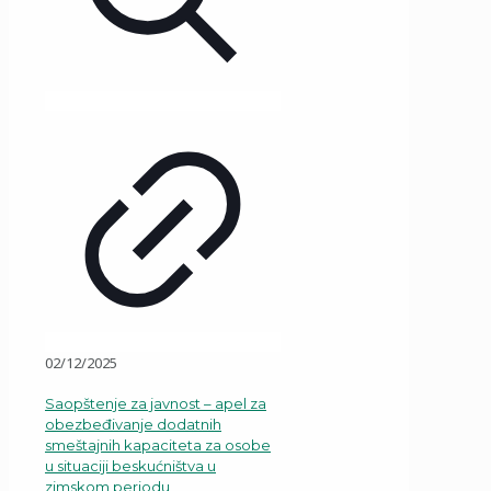
02/12/2025
Saopštenje za javnost – apel za
obezbeđivanje dodatnih
smeštajnih kapaciteta za osobe
u situaciji beskućništva u
zimskom periodu