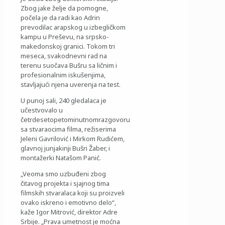
Zbog jake želje da pomogne,
počela je da radi kao Adrin
prevodilac arapskog u izbegličkom
kampu u Preševu, na srpsko-
makedonskoj granici. Tokom tri
meseca, svakodnevni rad na
terenu suočava Bušru sa ličnim i
profesionalnim iskušenjima,
stavljajući njena uverenja na test.
U punoj sali, 240 gledalaca je
učestvovalo u
četrdesetopetominutnomrazgovoru
sa stvaraocima filma, režiserima
Jeleni Gavrilović i Mirkom Rudićem,
glavnoj junjakinji Bušri Žaber, i
montažerki Natašom Panić.
„Veoma smo uzbuđeni zbog
čitavog projekta i sjajnog tima
filmskih stvaralaca koji su proizveli
ovako iskreno i emotivno delo“,
kaže Igor Mitrović, direktor Adre
Srbije. „Prava umetnost je moćna