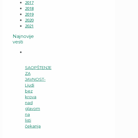
2017
2018
2019
2020
2021
Najnovije
vesti
SAOPŠTENJE
ZA
JAVNOST-
Ljudi
bez
krova
nad
glavom
na
listi
čekanja