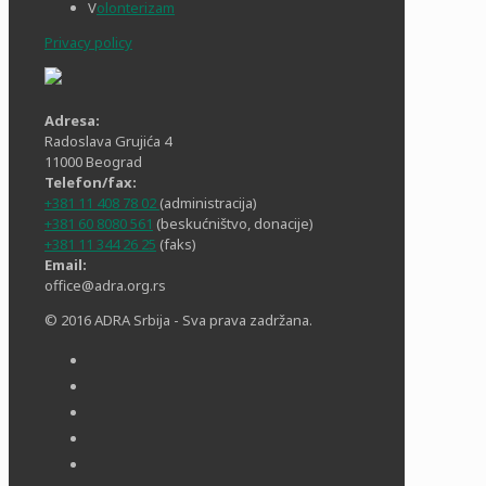
V
olonterizam
Privacy policy
Adresa:
Radoslava Grujića 4
11000 Beograd
Telefon/fax:
+381 11 408 78 02
(administracija)
+381 60 8080 561
(beskućništvo, donacije)
+381 11 344 26 25
(faks)
Email:
office@adra.org.rs
© 2016 ADRA Srbija - Sva prava zadržana.