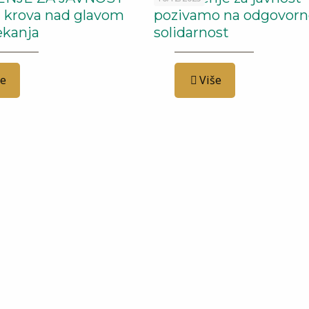
z krova nad glavom
pozivamo na odgovorno
čekanja
solidarnost
še
Više