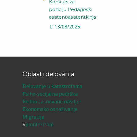
Konkurs za
poziciju Pedagoški
asistent/asistentkinja
13/08/2025
Oblasti delovanja
Delovanje u katastrofama
Psiho-socijalna podrška
Rodno zasnovano nasilje
Ekonomsko osnaživanje
Migracije
V
olonterizam