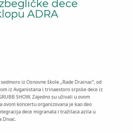
izbegličke dece
klopu ADRA
t sedmoro iz Osnovne škole „Rade Drainac“, od
lom iz Avganistana i trinaestoro srpske dece iz
pa GRUBB SHOW. Zajedno su uživali u ovom
a ovom koncertu organizovana je kao deo
gracija dece migranata i tražilaca azila u
 Divac.