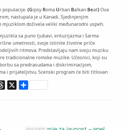
 populacije.
(G
ipsy
R
oma
U
rban
B
alkan
Be
at
)
Ova
om, nastupala je u Kanadi, Sjedinjenjim
jim mjuziklom doživela veliki međunarodni uspeh.
juzikla sa puno ljubavi, entuzijazma i šarma
rišne umetnosti, svoje istinite životne priče
odoljivih ritmova. Predstavljaju nam svoju muziku
re tradicionalne romske muzike. Učesnici, koji su
u borbu sa predrasudama i diskriminacijom,
a i prijateljstvu. Scenski program će biti titlovan
.com
er
elegram
Threads
X
Share
–
Saopštenje za javnost – apel
02/12/2025