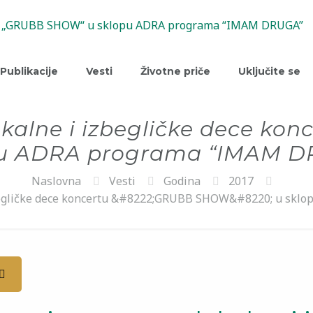
Publikacije
Vesti
Životne priče
Uključite se
okalne i izbegličke dece k
pu ADRA programa “IMAM D
Naslovna
Vesti
Godina
2017
izbegličke dece koncertu &#8222;GRUBB SHOW&#8220; u sk