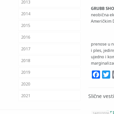
2013
GRUBB SH
2014
neobična ek
Američkim Dr
2015
2016
prenose u n
2017
i ples, jed
ujedno i ko
2018
marginalizac
Fa
T
2019
2020
Slične vest
2021
SAOPŠTE
24/02/2026