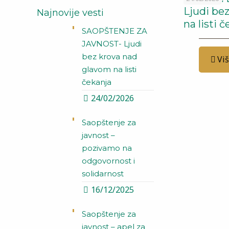
Ljudi be
Najnovije vesti
na listi 
SAOPŠTENJE ZA
JAVNOST- Ljudi
bez krova nad
Vi
glavom na listi
čekanja
24/02/2026
Saopštenje za
javnost –
pozivamo na
odgovornost i
solidarnost
16/12/2025
Saopštenje za
javnost – apel za