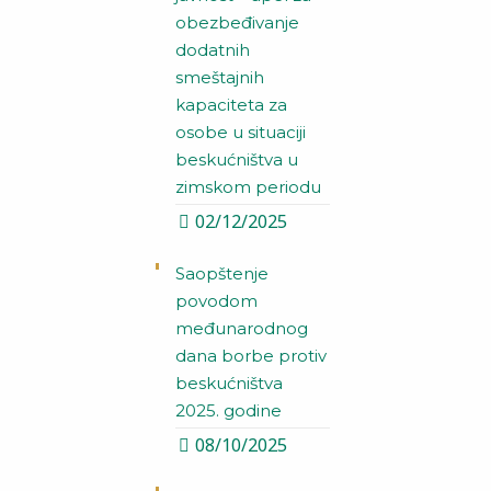
obezbeđivanje
dodatnih
smeštajnih
kapaciteta za
osobe u situaciji
beskućništva u
zimskom periodu
02/12/2025
Saopštenje
povodom
međunarodnog
dana borbe protiv
beskućništva
2025. godine
08/10/2025