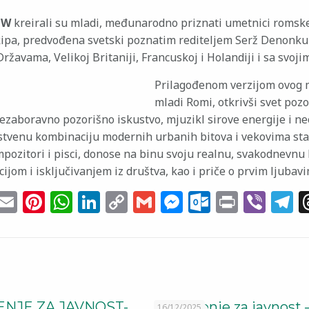
OW
kreirali su mladi, međunarodno priznati umetnici romske
ipa, predvođena svetski poznatim rediteljem Serž Denonkur
žavama, Velikoj Britaniji, Francuskoj i Holandiji i sa svo
Prilagođenom verzijom ovog m
mladi Romi, otkrivši svet pozo
ezaboravno pozorišno iskustvo, mjuzikl sirove energije i ne
instvenu kombinaciju modernih urbanih bitova i vekovima sta
mpozitori i pisci, donose na binu svoju realnu, svakodnevn
ijom i isključivanjem iz društva, kao i priče o prvim ljubavim
cebook
witter
Email
Pinterest
WhatsApp
LinkedIn
Copy
Gmail
Messenger
Outlook
Print
Vib
T
Link
i
NJE ZA JAVNOST-
Saopštenje za javnost 
16/12/2025