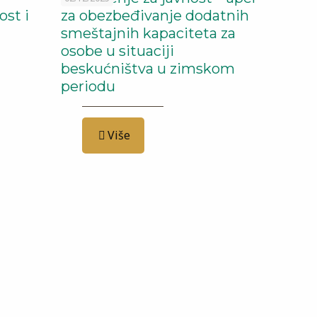
st i
za obezbeđivanje dodatnih
smeštajnih kapaciteta za
osobe u situaciji
beskućništva u zimskom
periodu
Više