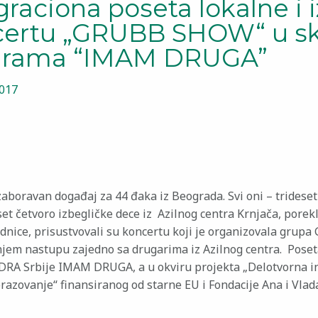
graciona poseta lokalne i 
certu „GRUBB SHOW“ u s
grama “IMAM DRUGA”
2017
zaboravan događaj za 44 đaka iz Beograda. Svi oni – tridese
et četvoro izbegličke dece iz Azilnog centra Krnjača, porek
ednice, prisustvovali su koncertu koji je organizovala gru
jem nastupu zajedno sa drugarima iz Azilnog centra. Poset
RA Srbije IMAM DRUGA, a u okviru projekta „Delotvorna inte
azovanje“ finansiranog od starne EU i Fondacije Ana i Vlada