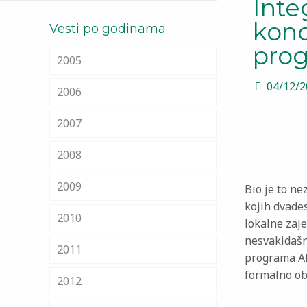
Inte
kon
Vesti po godinama
pro
2005
04/12/
2006
2007
2008
2009
Bio je to ne
kojih dvades
2010
lokalne zaj
nesvakidašn
2011
programa AD
formalno obr
2012