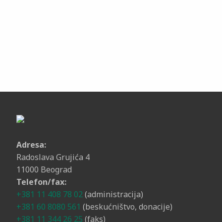
Adresa:
Radoslava Grujića 4
11000 Beograd
Telefon/fax:
+381 11 408 78 02
(administracija)
+381 60 8080 561
(beskućništvo, donacije)
+381 11 344 26 25
(faks)