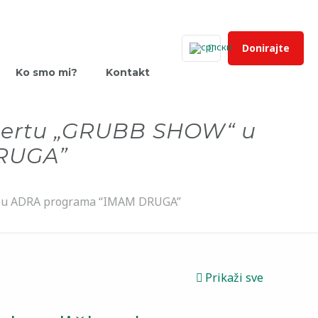
Donirajte
Ko smo mi?
Kontakt
oncertu „GRUBB SHOW“ u
RUGA”
lopu ADRA programa “IMAM DRUGA”
Prikaži sve