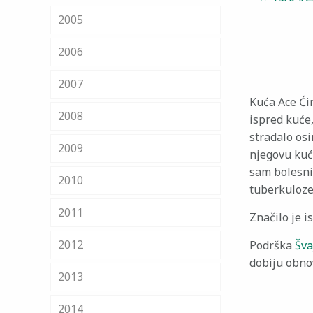
2005
2006
2007
Kuća Ace Ćir
2008
ispred kuće,
stradalo osi
2009
njegovu kuć
sam bolesni
2010
tuberkuloze
2011
Značilo je i
2012
Podrška
Šva
dobiju obno
2013
2014