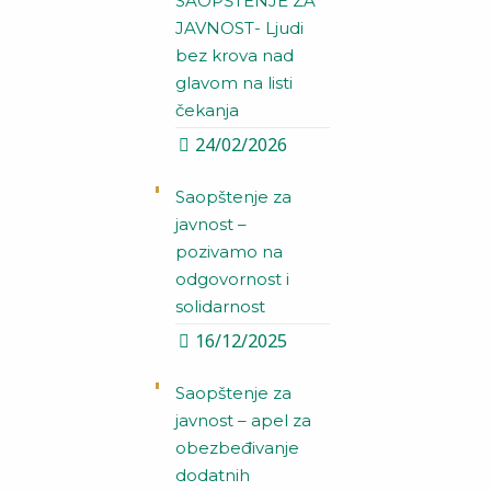
SAOPŠTENJE ZA
JAVNOST- Ljudi
bez krova nad
glavom na listi
čekanja
24/02/2026
Saopštenje za
javnost –
pozivamo na
odgovornost i
solidarnost
16/12/2025
Saopštenje za
javnost – apel za
obezbeđivanje
dodatnih