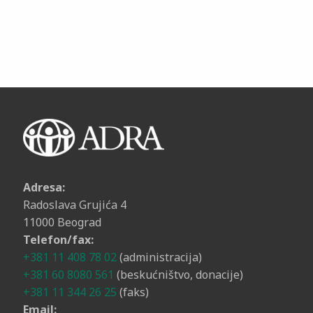
Adresa:
Radoslava Grujića 4
11000 Beograd
Telefon/fax:
+381 11 408 78 02
(administracija)
+381 60 8080 561
(beskućništvo, donacije)
+381 11 344 26 25
(faks)
Email: