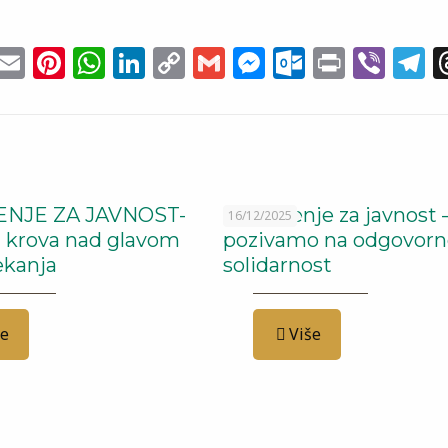
cebook
witter
Email
Pinterest
WhatsApp
LinkedIn
Copy
Gmail
Messenger
Outlook
Print
Vib
T
Link
i
NJE ZA JAVNOST-
Saopštenje za javnost 
16/12/2025
z krova nad glavom
pozivamo na odgovorno
čekanja
solidarnost
še
Više