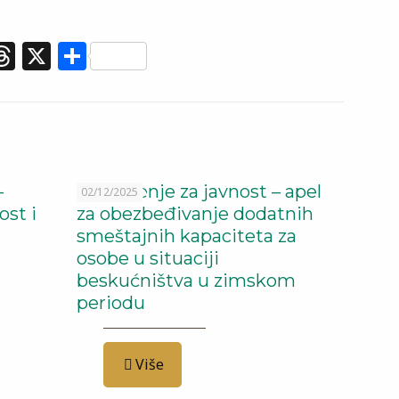
.com
er
elegram
Threads
X
Share
–
Saopštenje za javnost – apel
02/12/2025
st i
za obezbeđivanje dodatnih
smeštajnih kapaciteta za
osobe u situaciji
beskućništva u zimskom
periodu
Više