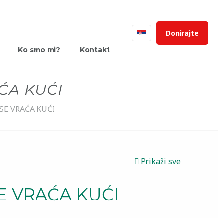
Donirajte
Ko smo mi?
Kontakt
ĆA KUĆI
SE VRAĆA KUĆI
Prikaži sve
E VRAĆA KUĆI