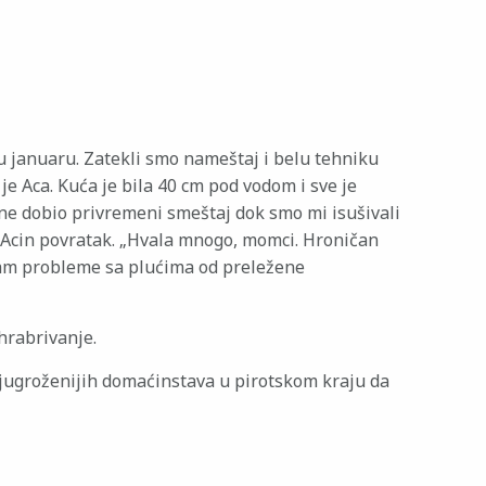
 u januaru. Zatekli smo nameštaj i belu tehniku
 je Aca. Kuća je bila 40 cm pod vodom i sve je
ine dobio privremeni smeštaj dok smo mi isušivali
Acin povratak. „Hvala mnogo, momci. Hroničan
mam probleme sa plućima od preležene
ohrabrivanje.
jugroženijih domaćinstava u pirotskom kraju da