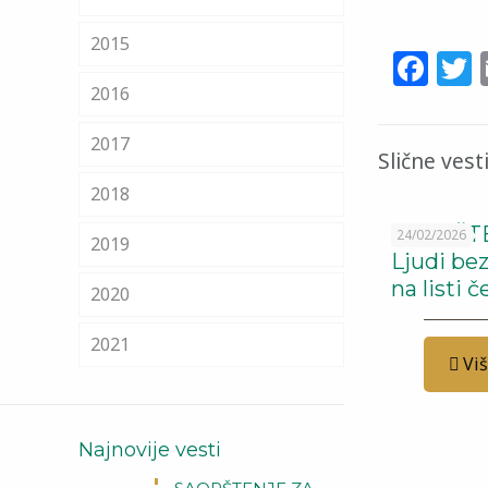
2015
Fa
T
2016
2017
Slične vest
2018
SAOPŠTE
24/02/2026
2019
Ljudi be
na listi 
2020
2021
Vi
Najnovije vesti