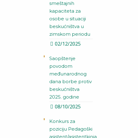
smeštajnih
kapaciteta za
osobe u situaciji
beskućništva u
zimskom periodu
02/12/2025
Saopštenje
povodom
međunarodnog
dana borbe protiv
beskućništva
2025. godine
08/10/2025
Konkurs za
poziciju Pedagoški
asistent/asistentkinja