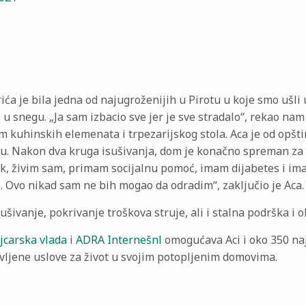
ića je bila jedna od najugroženijih u Pirotu u koje smo ušli
 u snegu. „Ja sam izbacio sve jer je sve stradalo“, rekao nam
m kuhinskih elemenata i trpezarijskog stola. Aca je od opšt
u. Nakon dva kruga isušivanja, dom je konačno spreman za 
k, živim sam, primam socijalnu pomoć, imam dijabetes i i
. Ovo nikad sam ne bih mogao da odradim“, zaključio je Aca.
sušivanje, pokrivanje troškova struje, ali i stalna podrška i 
jcarska vlada
i
ADRA Internešnl
omogućava Aci i oko 350 na
vljene uslove za život u svojim potopljenim domovima.