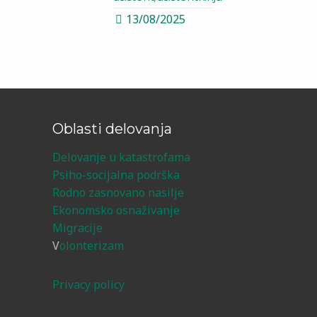
13/08/2025
Oblasti delovanja
Delovanje u katastrofama
Psiho-socijalna podrška
Rodno zasnovano nasilje
Ekonomsko osnaživanje
Migracije
V
olonterizam
Privacy policy