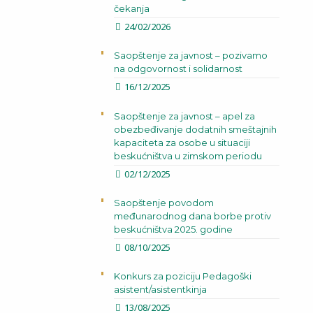
čekanja
24/02/2026
Saopštenje za javnost – pozivamo
na odgovornost i solidarnost
16/12/2025
Saopštenje za javnost – apel za
obezbeđivanje dodatnih smeštajnih
kapaciteta za osobe u situaciji
beskućništva u zimskom periodu
02/12/2025
Saopštenje povodom
međunarodnog dana borbe protiv
beskućništva 2025. godine
08/10/2025
Konkurs za poziciju Pedagoški
asistent/asistentkinja
13/08/2025