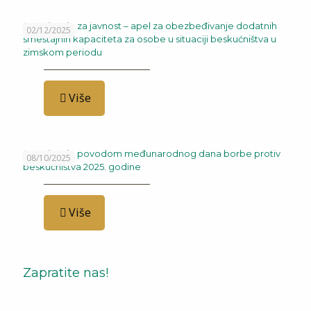
Saopštenje za javnost – apel za obezbeđivanje dodatnih
02/12/2025
smeštajnih kapaciteta za osobe u situaciji beskućništva u
zimskom periodu
Više
Saopštenje povodom međunarodnog dana borbe protiv
08/10/2025
beskućništva 2025. godine
Više
Zapratite nas!