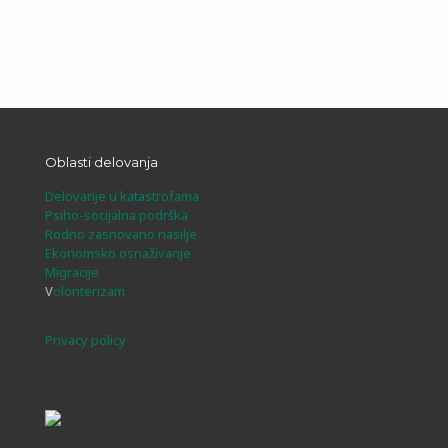
Oblasti delovanja
Delovanje u katastrofama
Psiho-socijalna podrška
Rodno zasnovano nasilje
Ekonomsko osnaživanje
Migracije
V
olonterizam
Privacy policy