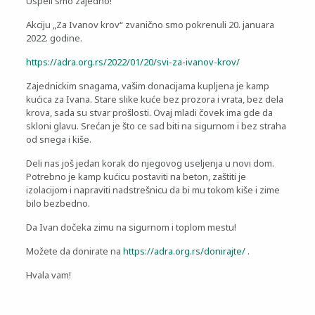
Uspeli smo zajedno!
Akciju „Za Ivanov krov“ zvanično smo pokrenuli 20. januara
2022. godine.
https://adra.org.rs/2022/01/20/svi-za-ivanov-krov/
Zajednickim snagama, vašim donacijama kupljena je kamp
kućica za Ivana. Stare slike kuće bez prozora i vrata, bez dela
krova, sada su stvar prošlosti. Ovaj mladi čovek ima gde da
skloni glavu. Srećan je što ce sad biti na sigurnom i bez straha
od snega i kiše.
Deli nas još jedan korak do njegovog useljenja u novi dom.
Potrebno je kamp kućicu postaviti na beton, zaštiti je
izolacijom i napraviti nadstrešnicu da bi mu tokom kiše i zime
bilo bezbedno.
Da Ivan dočeka zimu na sigurnom i toplom mestu!
Možete da donirate na
https://adra.org.rs/donirajte/
.
Hvala vam!