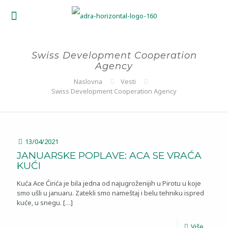
Swiss Development Cooperation
Agency
Naslovna
Vesti
Swiss Development Cooperation Agency
13/04/2021
JANUARSKE POPLAVE: ACA SE VRAĆA
KUĆI
Kuća Ace Ćirića je bila jedna od najugroženijih u Pirotu u koje
smo ušli u januaru. Zatekli smo nameštaj i belu tehniku ispred
kuće, u snegu.
[…]
Više