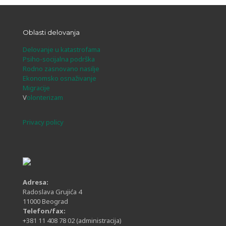
Oblasti delovanja
Delovanje u katastrofama
Psiho-socijalna podrška
Rodno zasnovano nasilje
Ekonomsko osnaživanje
Migracije
V
olonterizam
Privacy policy
Adresa:
Radoslava Grujića 4
11000 Beograd
Telefon/fax:
+381 11 408 78 02
(administracija)