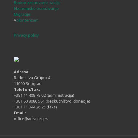
Rodno zasnovano nasilje
Ekonomsko osnaživanje
Migracije
V
olonterizam
Privacy policy
Adresa:
Radoslava Grujića 4
11000 Beograd
Telefon/fax:
+381 11 408 78 02
(administracija)
+381 60 8080 561
(beskućništvo, donacije)
+381 11 344 26 25
(faks)
Email:
office@adra.org.rs