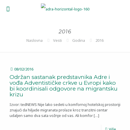
2016
Naslovna
Vesti
Godina
2016
08/02/2016
Održan sastanak predstavnika Adre i
vođa Adventističke crkve u Evropi kako
bi koordinisali odgovore na migrantsku
krizu
Izvor: tedNEWS Nije lako sedeti u komfornoj hotelskoj prostoriji
znajući da hiljade migranata prolaze kroz tranzitni centar
udaljen samo dva sata vožnje od vas. Ali komfor
[…]
Više