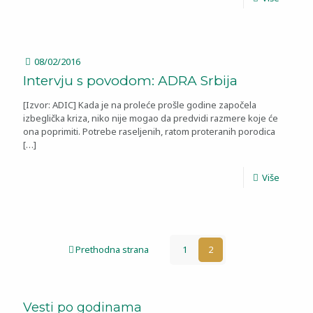
08/02/2016
Intervju s povodom: ADRA Srbija
[Izvor: ADIC] Kada je na proleće prošle godine započela
izbeglička kriza, niko nije mogao da predvidi razmere koje će
ona poprimiti. Potrebe raseljenih, ratom proteranih porodica
[…]
Više
Prethodna strana
1
2
Vesti po godinama