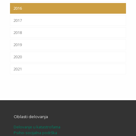
2016
2017
2018
2019
2020
2021
Oblasti delovanja
Delovanje u katastrofama
Psiho-socijalna podrška