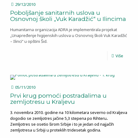
29/12/2010
Poboljšanje sanitarnih uslova u
Osnovnoj školi „Vuk Karadžić“ u Ilincima
Humanitarna organizacija ADRA je implementirala projekat
„Unapređenje higijenskih uslova u Osnovnoj školi Vuk Karadžić
– Ilinci“ u opštini Šid.
Više
05/11/2010
Prvi krug pomoći postradalima u
zemljotresu u Kraljevu
3. novembra 2010. godine na 10 kilometara severno od Kraljeva
dogodio se zemljotres jačine 5,3 stepena po Rihteru
.
Zemljotres se osetio širom Srbije i to je jedan od najjačih
zemljotresa
u Srbiji u proteklih tridesetak godina.