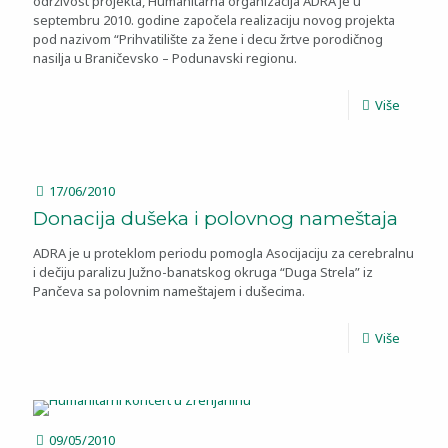
održivost projekta, Humanitarna organizacija ADRA je u
septembru 2010. godine započela realizaciju novog projekta
pod nazivom “Prihvatilište za žene i decu žrtve porodičnog
nasilja u Braničevsko – Podunavski regionu.
Više
17/06/2010
Donacija dušeka i polovnog nameštaja
ADRA je u proteklom periodu pomogla Asocijaciju za cerebralnu
i dečiju paralizu Južno-banatskog okruga “Duga Strela” iz
Pančeva sa polovnim nameštajem i dušecima.
Više
09/05/2010