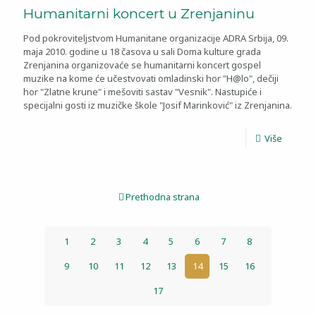
Humanitarni koncert u Zrenjaninu
Pod pokroviteljstvom Humanitane organizacije ADRA Srbija, 09.
maja 2010. godine u 18 časova u sali Doma kulture grada
Zrenjanina organizovaće se humanitarni koncert gospel
muzike na kome će učestvovati omladinski hor "H@lo", dečiji
hor "Zlatne krune" i mešoviti sastav "Vesnik". Nastupiće i
specijalni gosti iz muzičke škole "Josif Marinković" iz Zrenjanina.
Više
Prethodna strana
1
2
3
4
5
6
7
8
9
10
11
12
13
14
15
16
17