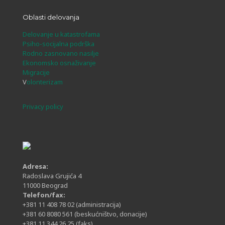
Oblasti delovanja
Delovanje u katastrofama
Psiho-socijalna podrška
Rodno zasnovano nasilje
Ekonomsko osnaživanje
Migracije
V
olonterizam
Privacy policy
Adresa:
Radoslava Grujića 4
11000 Beograd
Telefon/fax:
+381 11 408 78 02
(administracija)
+381 60 8080 561
(beskućništvo, donacije)
+381 11 344 26 25
(faks)